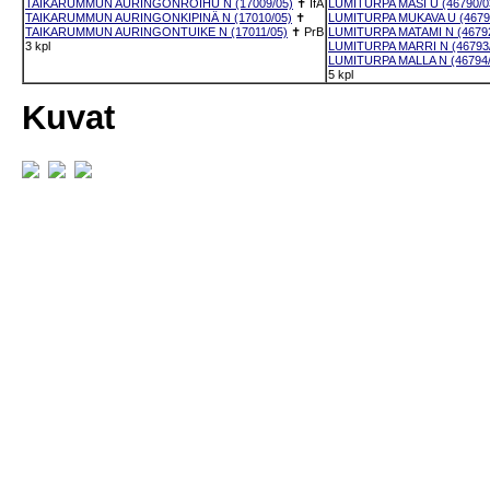
TAIKARUMMUN AURINGONROIHU N (17009/05)
✝
IfA
LUMITURPA MASI U (46790/0
TAIKARUMMUN AURINGONKIPINÄ N (17010/05)
✝
LUMITURPA MUKAVA U (4679
TAIKARUMMUN AURINGONTUIKE N (17011/05)
✝
PrB
LUMITURPA MATAMI N (46792
3 kpl
LUMITURPA MARRI N (46793
LUMITURPA MALLA N (46794/
5 kpl
Kuvat