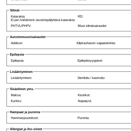
Silmät
Katarakta:
RD:
Ei per./vähämerk./avoin/epäilyttävä katarakta:
PHTVL/PHPV:
Muut silmäsairaudet:
Autoimmuunisairaudet
Addison:
Kilpirauhasen vajaatoiminta:
Epilepsia
Epilepsia:
Epileptistyyppiset:
Lisääntyminen
Lisääntyminen:
Steriloitu / kastroitu:
Sisäelimet yms.
Maksa:
Keuhkot:
Kurkku:
Napatyrä:
Hampaat ja purenta
Hammaspuutokset:
Purenta:
Allergiat ja iho-oireet