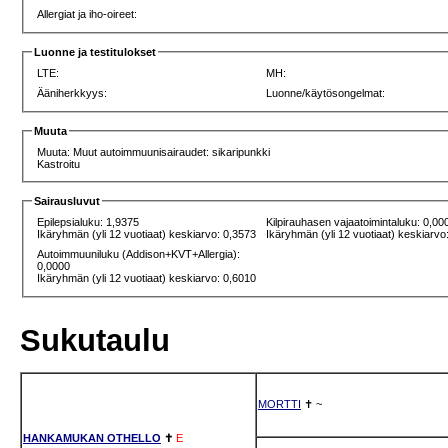
Allergiat ja iho-oireet:
Luonne ja testitulokset
LTE:
MH:
Ääniherkkyys:
Luonne/käytösongelmat:
Muuta
Muuta: Muut autoimmuunisairaudet: sikaripunkki
Kastroitu
Sairausluvut
Epilepsialuku: 1,9375
Kilpirauhasen vajaatoimintaluku: 0,00
Ikäryhmän (yli 12 vuotiaat) keskiarvo: 0,3573
Ikäryhmän (yli 12 vuotiaat) keskiarvo
Autoimmuuniluku (Addison+KVT+Allergia):
0,0000
Ikäryhmän (yli 12 vuotiaat) keskiarvo: 0,6010
Sukutaulu
MORTTI
✝
~
HANKAMUKAN OTHELLO
✝
E