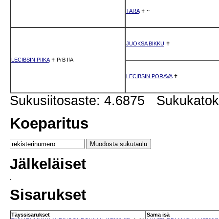
TARA
✝
~
JUOKSA BIKKU
✝
LECIBSIN PIIKA
✝
PrB
IfA
LECIBSIN PORAVA
✝
Sukusiitosaste: 4.6875 Sukukato
Koeparitus
Jälkeläiset
Sisarukset
Täyssisarukset
Sama isä