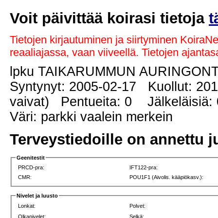
Voit päivittää koirasi tietoja
t
Tietojen kirjautuminen ja siirtyminen KoiraN
reaaliajassa, vaan viiveellä. Tietojen ajant
lpku TAIKARUMMUN AURINGON
Syntynyt: 2005-02-17 Kuollut: 201
vaivat) Pentueita: 0 Jälkeläisiä: 
Väri: parkki vaalein merkein
Terveystiedoille on annettu j
Geenitestit
PRCD-pra:
IFT122-pra:
CMR:
POU1F1 (Aivolis. kääpiökasv.):
Nivelet ja luusto
Lonkat:
Polvet:
Olkanivelet:
Selkä: