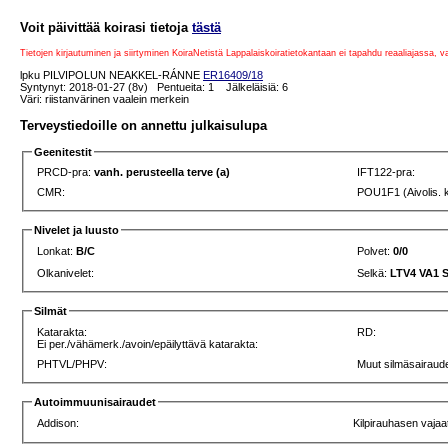
Voit päivittää koirasi tietoja
tästä
Tietojen kirjautuminen ja siirtyminen KoiraNetistä Lappalaiskoiratietokantaan ei tapahdu reaaliajassa, 
lpku PILVIPOLUN NEAKKEL-RÁNNE
ER16409/18
Syntynyt: 2018-01-27 (8v) Pentueita: 1 Jälkeläisiä: 6
Väri: riistanvärinen vaalein merkein
Terveystiedoille on annettu julkaisulupa
Geenitestit
PRCD-pra:
vanh. perusteella terve (a)
IFT122-pra:
CMR:
POU1F1 (Aivolis. 
Nivelet ja luusto
Lonkat:
B/C
Polvet:
0/0
Olkanivelet:
Selkä:
LTV4 VA1 
Silmät
Katarakta:
RD:
Ei per./vähämerk./avoin/epäilyttävä katarakta:
PHTVL/PHPV:
Muut silmäsairaude
Autoimmuunisairaudet
Addison:
Kilpirauhasen vajaa