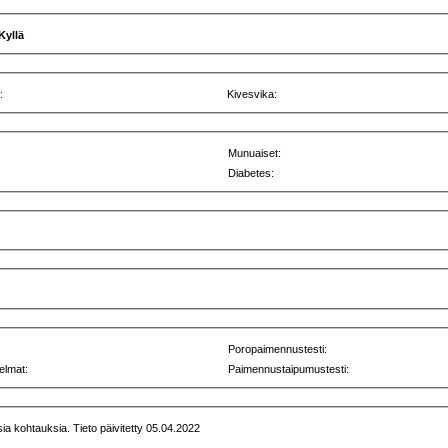
Kyllä
:
Kivesvika:
Munuaiset:
Diabetes:
Poropaimennustesti:
elmat:
Paimennustaipumustesti:
sia kohtauksia. Tieto päivitetty 05.04.2022