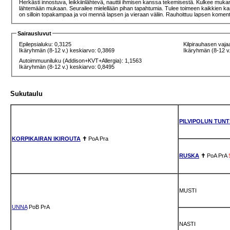
Herkästi innostuva, leikkiinlähtevä, nauttii ihmisen kanssa tekemisestä. Kulkee mukana 
lähtemään mukaan. Seurailee mielellään pihan tapahtumia. Tulee toimeen kaikkien kanssa,
on silloin topakampaa ja voi mennä lapsen ja vieraan väliin. Rauhoittuu lapsen komenta
Sairausluvut
Epilepsialuku: 0,3125
Kilpirauhasen vaja
Ikäryhmän (8-12 v.) keskiarvo: 0,3869
Ikäryhmän (8-12 v.
Autoimmuuniluku (Addison+KVT+Allergia): 1,1563
Ikäryhmän (8-12 v.) keskiarvo: 0,8495
Sukutaulu
PILVIPOLUN TUN
KORPIKAIRAN IKIROUTA
✝
PoA
Pra
RUSKA
✝
PoA
PrA
MUSTI
UNNA
PoB
PrA
NASTI