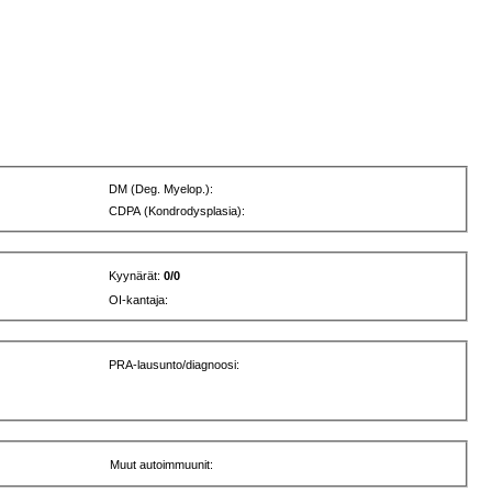
DM (Deg. Myelop.):
CDPA (Kondrodysplasia):
Kyynärät:
0/0
OI-kantaja:
PRA-lausunto/diagnoosi:
Muut autoimmuunit: