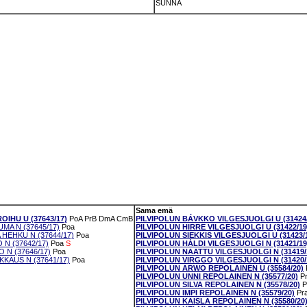
SUNNA
Sama emä
IHU U (37643/17)
PoA
PrB
DmA
CmB
PILVIPOLUN BÁVKKO VILGESJUOLGI U (31424/
A N (37645/17)
Poa
PILVIPOLUN HIRRE VILGESJUOLGI U (31422/19
EHKU N (37644/17)
Poa
PILVIPOLUN SIEKKIS VILGESJUOLGI U (31423/
N (37642/17)
Poa
S
PILVIPOLUN HÁLDI VILGESJUOLGI N (31421/19
 N (37646/17)
Poa
PILVIPOLUN NAATTU VILGESJUOLGI N (31419/
KAUS N (37641/17)
Poa
PILVIPOLUN VIRGGO VILGESJUOLGI N (31420/
PILVIPOLUN ARWO REPOLAINEN U (35584/20)
PILVIPOLUN UNNI REPOLAINEN N (35577/20)
P
PILVIPOLUN SILVA REPOLAINEN N (35578/20)
P
PILVIPOLUN IMPI REPOLAINEN N (35579/20)
Pr
PILVIPOLUN KAISLA REPOLAINEN N (35580/20