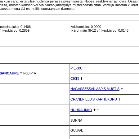
kuin varjo, ei tarvitse huolehtia perässä pysymisestä. Nopea, reaktiivinen ja nöyrä. Osaa ratka
 urosten kanssa voi olla hiukan jännittynyt, muttei haasta riitaa. Vahtii ja ilmoittaa kulkijat.
essa, mutta jää ns. hollille seuraamaan tilannetta.
atoimintaluku: 0,1406
Addisonluku: 0,0000
) keskiarvo: 0,2859
Ikäryhmän (8-12 v.) keskiarvo: 0,0145
PIEKKU
✝
TSANCAHPE
✝
PoB
PrA
CIKKI
✝
HAGASSESSAN ASPIS MUSTIS
✝
S
CRANEFIELD'S KARHUKURU
✝
HUURAUKKO
✝
~
SUNNA
GUUGE