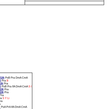
19)
PoB
Pra
DmA
CmA
)
Pra
B
19)
Pra
)
PoB
Pra
IfA
DmA
CmA
S
I
19)
Pra
19)
Pra
Pra
ra
S
Y
Li
ra
a
)
PoA
PrA
IfA
DmA
CmA