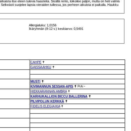
ista itse eteen tulevia haasteita. Sisällä rento, loikoilee paljon, mutta on heti valmis
 Selkeästi suojelee lapsia vieraiden tullessa, jos perheen aikuista ei paikalla. Haukku
Allergialuku: 1,0156
Ikäryhmän (8-12 v.) keskiarvo: 0,5491
CAHPE
✝
GAISSA AHKU
✝
MUSTI
✝
KIVIMANNUN SESSAN-APIS
✝
PrA
~
HIEKKARANNAN AMBRA
✝
KARHUKALLION BICCU BALLERINA
✝
PILVIPOLUN KERKKÄ
✝
FIDELIS ELEGIA KIA
✝