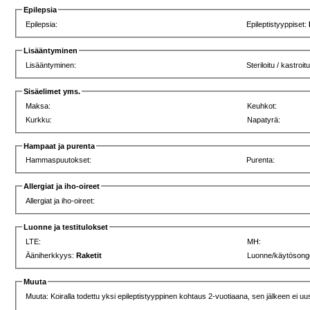
Epilepsia
Epilepsia:
Epileptistyyppiset:
Lisääntyminen
Lisääntyminen:
Steriloitu / kastroitu
Sisäelimet yms.
Maksa:
Keuhkot:
Kurkku:
Napatyrä:
Hampaat ja purenta
Hammaspuutokset:
Purenta:
Allergiat ja iho-oireet
Allergiat ja iho-oireet:
Luonne ja testitulokset
LTE:
MH:
Ääniherkkyys:
Raketit
Luonne/käytösong
Muuta
Muuta: Koiralla todettu yksi epileptistyyppinen kohtaus 2-vuotiaana, sen jälkeen ei uu