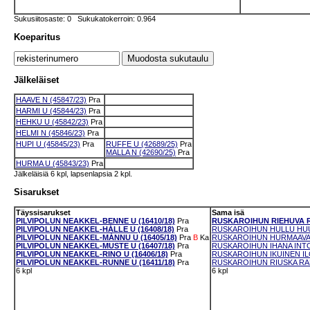
Sukusiitosaste: 0 Sukukatokerroin: 0.964
Koeparitus
Jälkeläiset
HAAVE N (45847/23)
Pra
HARMI U (45844/23)
Pra
HEHKU U (45842/23)
Pra
HELMI N (45846/23)
Pra
HUPI U (45845/23)
Pra
RUFFE U (42689/25)
Pra
MALLA N (42690/25)
Pra
HURMA U (45843/23)
Pra
Jälkeläisiä 6 kpl, lapsenlapsia 2 kpl.
Sisarukset
Täyssisarukset
Sama isä
PILVIPOLUN NEAKKEL-BENNE U (16410/18)
Pra
RUSKAROIHUN RIEHUVA RO
PILVIPOLUN NEAKKEL-HÁLLE U (16408/18)
Pra
RUSKAROIHUN HULLU HUUM
PILVIPOLUN NEAKKEL-MÁNNU U (16405/18)
Pra
B
Ka
RUSKAROIHUN HURMAAVA H
PILVIPOLUN NEAKKEL-MUSTE U (16407/18)
Pra
RUSKAROIHUN IHANA INTO 
PILVIPOLUN NEAKKEL-RINO U (16406/18)
Pra
RUSKAROIHUN IKUINEN ILO
PILVIPOLUN NEAKKEL-RUNNE U (16411/18)
Pra
RUSKAROIHUN RIUSKA RAK
6 kpl
6 kpl