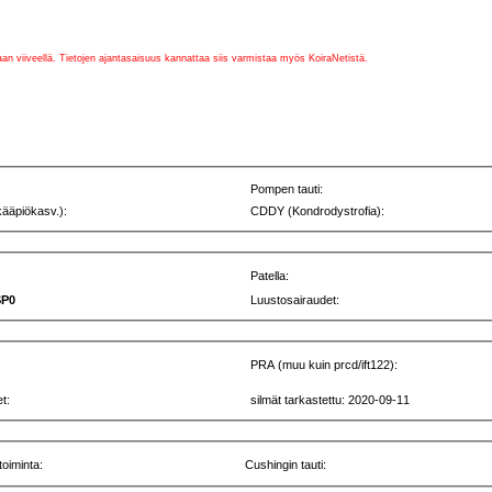
vaan viiveellä. Tietojen ajantasaisuus kannattaa siis varmistaa myös KoiraNetistä.
Pompen tauti:
kääpiökasv.):
CDDY (Kondrodystrofia):
Patella:
SP0
Luustosairaudet:
PRA (muu kuin prcd/ift122):
t:
silmät tarkastettu: 2020-09-11
toiminta:
Cushingin tauti: