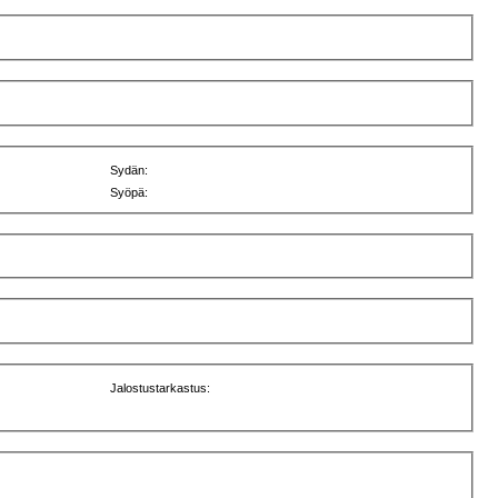
Sydän:
Syöpä:
Jalostustarkastus: