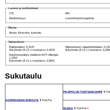
Luonne ja testitulokset
LTE:
MH:
Ääniherkkyys:
Luonne/käytösongelmat:
Muuta
Muuta: Kivesvika, kastroitu
Sairausluvut
Epilepsialuku: 0,3125
Kilpirauhasen vajaatoimintaluku: 0,14
Ikäryhmän (8-12 v.) keskiarvo: 0,3878
Ikäryhmän (8-12 v.) keskiarvo: 0,286
Autoimmuuniluku (Addison+KVT+Allergia):
1,1563
Ikäryhmän (8-12 v.) keskiarvo: 0,8501
Sukutaulu
PILVIPOLUN TUNTSANCAHPE
✝
Po
KORPIKAIRAN IKIROUTA
✝
PoA
Pra
RUSKA
✝
PoA
PrA
S