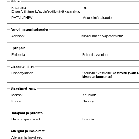
Silmät
Katarakta:
RD:
Ei per./vähämerk./avoin/epäilyttävä katarakta:
PHTVL/PHPV:
Muut silmäsairaudet:
Autoimmuunisairaudet
Addison:
Kilpirauhasen vajaatoiminta:
Epilepsia
Epilepsia:
Epileptistyyppiset:
Lisääntyminen
Lisääntyminen:
Steriloitu / kastroitu:
kastroitu (vain 
kives laskeutunut)
Sisäelimet yms.
Maksa:
Keuhkot:
Kurkku:
Napatyrä:
Hampaat ja purenta
Hammaspuutokset:
Purenta:
Allergiat ja iho-oireet
Allergiat ja iho-oireet: