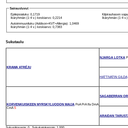
Sairausluvut
Epilepsialuku: 0,1719
Kilpirauhasen vaja
Ikäryhmän (1-4 v.) keskiarvo: 0,2214
Ikäryhmän (1-4 v.)
Autoimmuuniluku (Addison+KVT+Allergia): 1,0469
Ikäryhmän (1-4 v.) keskiarvo: 0,7383
Sukutaulu
NJARGA LOTKA
P
KRAWA ATRÉJU
HATTIVATIN GILDA
SAGABERRAN OR
KORVENKUISKEEN MYRSKYLUODON MAIJA
PoA
PrA
Ifa
DmA
CmA
S
ARAIDAN TARUST
Sukusiitosaste: 0 Sukukatokerroin: 1.000