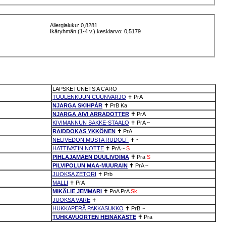
Allergialuku: 0,8281
Ikäryhmän (1-4 v.) keskiarvo: 0,5179
LAPSKETUNETS A CARO
TUULENKUUN CUUNVARJO
✝
PrA
NJARGA SKIHPÁR
✝
PrB
Ka
NJARGA AIVI ARRADOTTER
✝
PrA
KIVIMANNUN SAKKE-STAALO
✝
PrA
~
RAIDDOKAS YKKÖNEN
✝
PrA
NELIVEDON MUSTA RUDOLF
✝
~
HATTIVATIN NOTTE
✝
PrA
~
S
PIHLAJAMÄEN DUULIVOIMA
✝
Pra
S
PILVIPOLUN MAA-MUURAIN
✝
PrA
~
JUOKSA ZETORI
✝
Prb
MALLI
✝
PrA
MIKÄLIE JEMMARI
✝
PoA
PrA
Sk
JUOKSA VÄRE
✝
HUKKAPERÄ PAKKASUKKO
✝
PrB
~
TUHKAVUORTEN HEINÄKASTE
✝
Pra