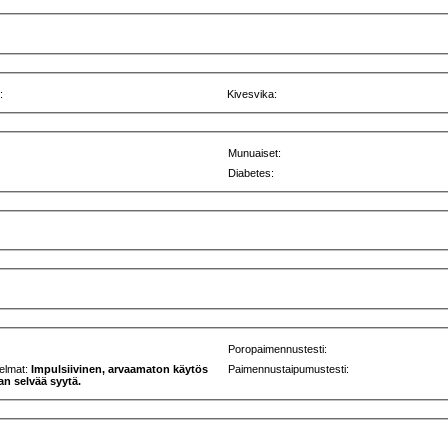
:
Kivesvika:
Munuaiset:
Diabetes:
Poropaimennustesti:
elmat:
Impulsiivinen, arvaamaton käytös
Paimennustaipumustesti:
man selvää syytä.