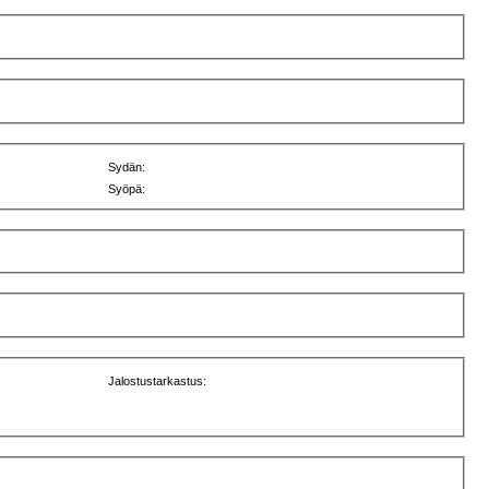
Sydän:
Syöpä:
Jalostustarkastus: