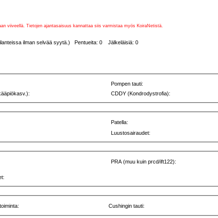
vaan viiveellä. Tietojen ajantasaisuus kannattaa siis varmistaa myös KoiraNetistä.
lanteissa ilman selvää syytä.) Pentueita: 0 Jälkeläisiä: 0
Pompen tauti:
kääpiökasv.):
CDDY (Kondrodystrofia):
Patella:
Luustosairaudet:
PRA (muu kuin prcd/ift122):
t:
toiminta:
Cushingin tauti: