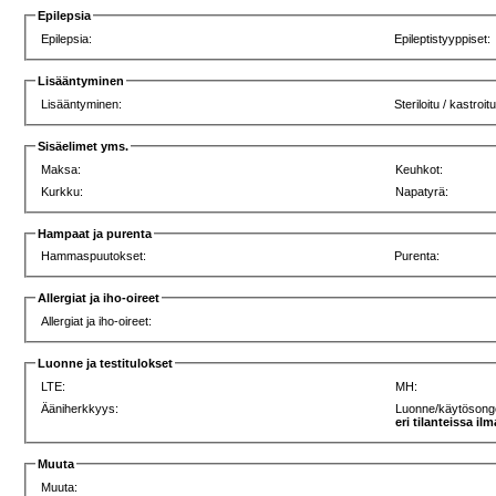
Epilepsia
Epilepsia:
Epileptistyyppiset:
Lisääntyminen
Lisääntyminen:
Steriloitu / kastroitu
Sisäelimet yms.
Maksa:
Keuhkot:
Kurkku:
Napatyrä:
Hampaat ja purenta
Hammaspuutokset:
Purenta:
Allergiat ja iho-oireet
Allergiat ja iho-oireet:
Luonne ja testitulokset
LTE:
MH:
Ääniherkkyys:
Luonne/käytösong
eri tilanteissa il
Muuta
Muuta: