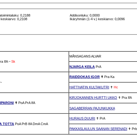
atoimintaluku: 0,2188
Addisonluku: 0,0000
 keskiarvo: 0,2108
Ikäryhmän (1-4 v.) keskiarvo: 0,0096
MÅNSAGANS ALVAR
ra
IfA
~
Sk
NJARGA KEILA
PrA
RAIDDOKAS IGOR
✝
Pra
Ka
~
HATTIVATIN KULTAKUTRI
✝
Hc
KIRJOKANNEN HURTTI UKKO
✝
Pra
IfA
IPARONI
✝
PoA
PrA
IfA
SAGABERRAN PAJUNKUKKA
HURAUS DUURI
✝
PrA
A TOTTA
PoA
PrB
IfA
DmA
CmA
PAKKASLAULUN SAANAN SERENADI
✝
Prb