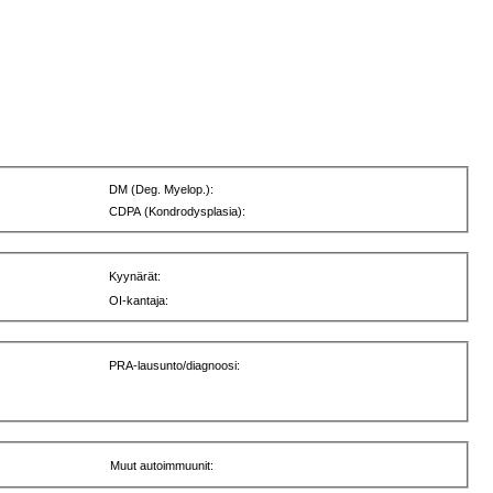
DM (Deg. Myelop.):
CDPA (Kondrodysplasia):
Kyynärät:
OI-kantaja:
PRA-lausunto/diagnoosi:
Muut autoimmuunit: