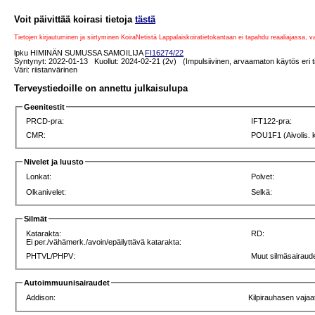
Voit päivittää koirasi tietoja
tästä
Tietojen kirjautuminen ja siirtyminen KoiraNetistä Lappalaiskoiratietokantaan ei tapahdu reaaliajassa, 
lpku HIMINÄN SUMUSSA SAMOILIJA
FI16274/22
Syntynyt: 2022-01-13 Kuollut: 2024-02-21 (2v) (Impulsiivinen, arvaamaton käytös eri ti
Väri: riistanvärinen
Terveystiedoille on annettu julkaisulupa
Geenitestit
PRCD-pra:
IFT122-pra:
CMR:
POU1F1 (Aivolis. 
Nivelet ja luusto
Lonkat:
Polvet:
Olkanivelet:
Selkä:
Silmät
Katarakta:
RD:
Ei per./vähämerk./avoin/epäilyttävä katarakta:
PHTVL/PHPV:
Muut silmäsairaude
Autoimmuunisairaudet
Addison:
Kilpirauhasen vajaa