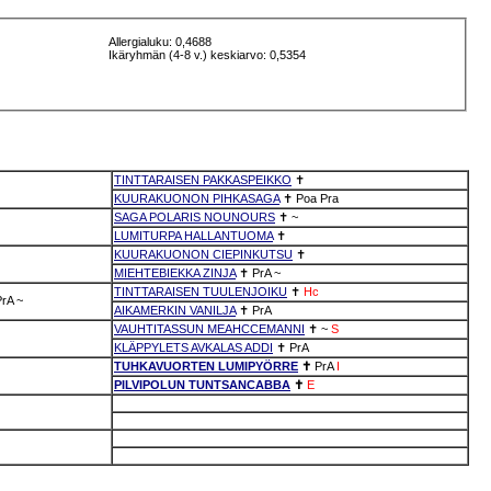
Allergialuku: 0,4688
Ikäryhmän (4-8 v.) keskiarvo: 0,5354
TINTTARAISEN PAKKASPEIKKO
✝
KUURAKUONON PIHKASAGA
✝
Poa
Pra
SAGA POLARIS NOUNOURS
✝
~
LUMITURPA HALLANTUOMA
✝
KUURAKUONON CIEPINKUTSU
✝
MIEHTEBIEKKA ZINJA
✝
PrA
~
TINTTARAISEN TUULENJOIKU
✝
Hc
PrA
~
AIKAMERKIN VANILJA
✝
PrA
VAUHTITASSUN MEAHCCEMANNI
✝
~
S
KLÄPPYLETS AVKALAS ADDI
✝
PrA
TUHKAVUORTEN LUMIPYÖRRE
✝
PrA
I
PILVIPOLUN TUNTSANCABBA
✝
E