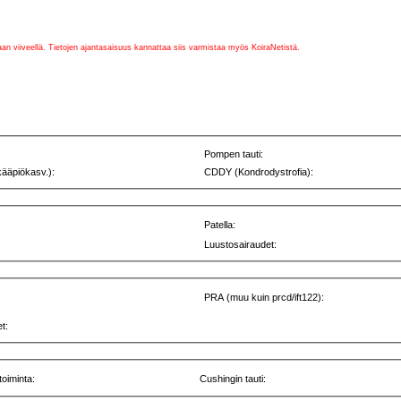
vaan viiveellä. Tietojen ajantasaisuus kannattaa siis varmistaa myös KoiraNetistä.
Pompen tauti:
kääpiökasv.):
CDDY (Kondrodystrofia):
Patella:
Luustosairaudet:
PRA (muu kuin prcd/ift122):
t:
toiminta:
Cushingin tauti: