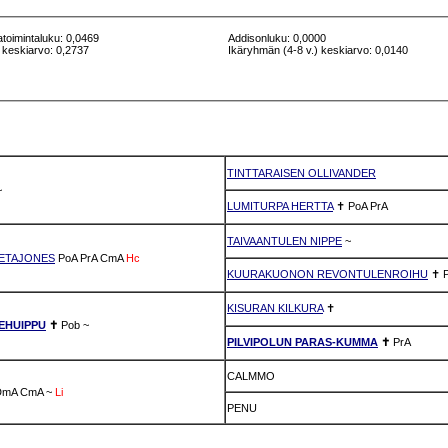
atoimintaluku: 0,0469
Addisonluku: 0,0000
 keskiarvo: 0,2737
Ikäryhmän (4-8 v.) keskiarvo: 0,0140
TINTTARAISEN OLLIVANDER
~
LUMITURPA HERTTA
✝
PoA
PrA
TAIVAANTULEN NIPPE
~
ETAJONES
PoA
PrA
CmA
Hc
KUURAKUONON REVONTULENROIHU
✝
KISURAN KILKURA
✝
EHUIPPU
✝
Pob
~
PILVIPOLUN PARAS-KUMMA
✝
PrA
CALMMO
DmA
CmA
~
Li
PENU