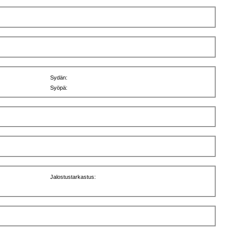
Sydän:
Syöpä:
Jalostustarkastus: