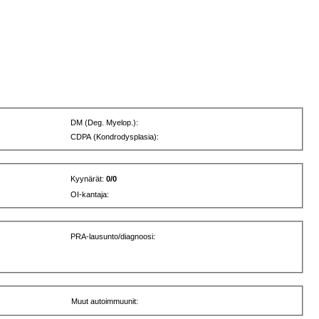
DM (Deg. Myelop.):
CDPA (Kondrodysplasia):
Kyynärät:
0/0
OI-kantaja:
PRA-lausunto/diagnoosi:
Muut autoimmuunit: