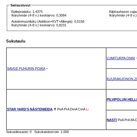
Sairausluvut
Epilepsialuku: 1,4375
Kilpirauhasen vaja
Ikäryhmän (4-8 v.) keskiarvo: 0,3084
Ikäryhmän (4-8 v.)
Autoimmuuniluku (Addison+KVT+Allergia): 0,5156
Ikäryhmän (4-8 v.) keskiarvo: 0,8231
Sukutaulu
LUMITURPA ONNI
SAVGE PUHURIN POIKA
~
KUURAKUONON Z
PILVIPOLUN HELL
STAR YARD'S NÁSTENIEIDA
✝
PoA
PrA
DmA
CmA
Li
NASTI
PoA
PrA
IfA
Sukusiitosaste: 0 Sukukatokerroin: 1.000