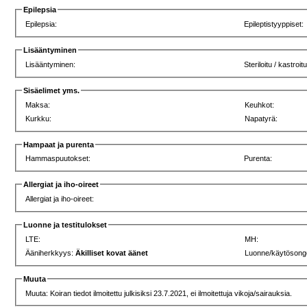
Epilepsia
Epilepsia:
Epileptistyyppiset:
Lisääntyminen
Lisääntyminen:
Steriloitu / kastroitu
Sisäelimet yms.
Maksa:
Keuhkot:
Kurkku:
Napatyrä:
Hampaat ja purenta
Hammaspuutokset:
Purenta:
Allergiat ja iho-oireet
Allergiat ja iho-oireet:
Luonne ja testitulokset
LTE:
MH:
Ääniherkkyys:
Äkilliset kovat äänet
Luonne/käytösong
Muuta
Muuta: Koiran tiedot ilmoitettu julkisiksi 23.7.2021, ei ilmoitettuja vikoja/sairauksia.