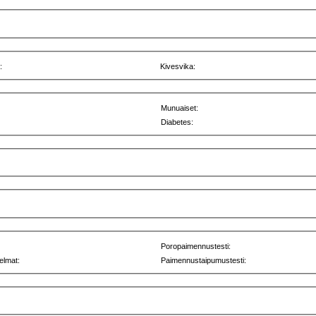
:
Kivesvika:
Munuaiset:
Diabetes:
Poropaimennustesti:
elmat:
Paimennustaipumustesti: