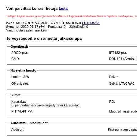
Voit päivittää koirasi tietoja
tästä
Tietojen kirjautuminen ja siirtyminen KoiraNetistä Lappalaiskoiratietokantaan ei tapahdu reaaliajassa, 
lpkn STAR YARD'S VÁIMMOLAŠ MIEHTAMUORJI
ER15682/20
Syntynyt: 2020-01-17 (6v) Pentueita: 0 Jälkeläisiä: 0
Väri: musta vaalein merkein
Terveystiedoille on annettu julkaisulupa
Geenitestit
PRCD-pra:
IFT122-pra:
CMR:
POU1F1 (Aivolis. 
Nivelet ja luusto
Lonkat:
A/A
Polvet:
Olkanivelet:
Selkä:
LTV0 VA0
Silmät
Katarakta:
RD:
Ei per./vähämerk./avoin/epäilyttävä katarakta:
PHTVL/PHPV:
Muut silmäsairaude
Autoimmuunisairaudet
Addison:
Kilpirauhasen vajaa