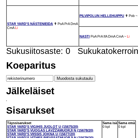
PILVIPOLUN HELLEHUIPPU
✝
Pob
~
STAR YARD'S NÁSTENIEIDA
✝
PoA
PrA
DmA
CmA
Li
NASTI
PoA
PrA
IfA
DmA
CmA
~
Li
Sukusiitosaste: 0 Sukukatokerro
Koeparitus
Jälkeläiset
Sisarukset
Täyssisarukset
Sama isä
Sama emä
STAR YARD'S VIGIHIS JUOLOT U (15675/20)
0 kpl
0 kpl
STAR YARD'S VUOGAS LÁVŽŽAMUORJI N (15678/20)
STAR YARD'S VIISSIS JOKNA U (15677/20)
STAR YARD'S VITMES RIEVSSATMUORJI N (15679/20)