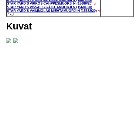
STAR YARD'S VIRKOS CÁHPPESMUORJI N (15680/20)
Li
STAR YARD'S VIŠŠALIS GÁICCAMUORJI N (15681/20)
STAR YARD'S VÁIMMOLAŠ MIEHTAMUORJI N (15682/20)
Ä
7 kpl
Kuvat