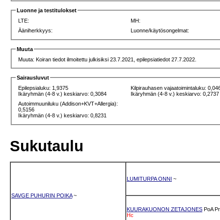
Luonne ja testitulokset
LTE:
MH:
Ääniherkkyys:
Luonne/käytösongelmat:
Muuta
Muuta: Koiran tiedot ilmoitettu julkisiksi 23.7.2021, epilepsiatiedot 27.7.2022.
Sairausluvut
Epilepsialuku: 1,9375
Kilpirauhasen vajaatoimintaluku: 0,04
Ikäryhmän (4-8 v.) keskiarvo: 0,3084
Ikäryhmän (4-8 v.) keskiarvo: 0,2737
Autoimmuuniluku (Addison+KVT+Allergia):
0,5156
Ikäryhmän (4-8 v.) keskiarvo: 0,8231
Sukutaulu
LUMITURPA ONNI
~
SAVGE PUHURIN POIKA
~
KUURAKUONON ZETAJONES
PoA
P
Hc