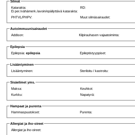
Silmät
Katarakta:
RD:
Ei per./vähämerk./avoin/epäilyttävä katarakta:
PHTVL/PHPV:
Muut silmäsairaudet:
Autoimmuunisairaudet
Addison:
Kilpirauhasen vajaatoiminta:
Epilepsia
Epilepsia:
epilepsia
Epileptistyyppiset:
Lisääntyminen
Lisääntyminen:
Steriloitu / kastroitu:
Sisäelimet yms.
Maksa:
Keuhkot:
Kurkku:
Napatyrä:
Hampaat ja purenta
Hammaspuutokset:
Purenta:
Allergiat ja iho-oireet
Allergiat ja iho-oireet: