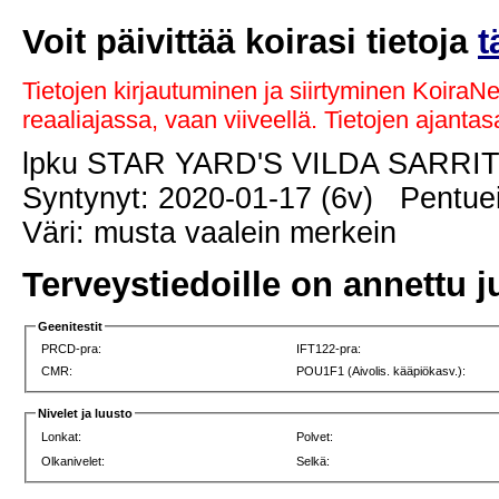
Voit päivittää koirasi tietoja
t
Tietojen kirjautuminen ja siirtyminen KoiraN
reaaliajassa, vaan viiveellä. Tietojen ajant
lpku STAR YARD'S VILDA SARRI
Syntynyt: 2020-01-17 (6v) Pentuei
Väri: musta vaalein merkein
Terveystiedoille on annettu j
Geenitestit
PRCD-pra:
IFT122-pra:
CMR:
POU1F1 (Aivolis. kääpiökasv.):
Nivelet ja luusto
Lonkat:
Polvet:
Olkanivelet:
Selkä: