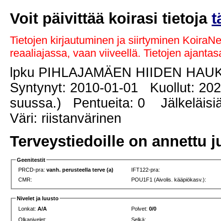
Voit päivittää koirasi tietoja
t
Tietojen kirjautuminen ja siirtyminen KoiraN
reaaliajassa, vaan viiveellä. Tietojen ajant
lpku PIHLAJAMÄEN HIIDEN HA
Syntynyt: 2010-01-01 Kuollut: 20
suussa.) Pentueita: 0 Jälkeläisiä
Väri: riistanvärinen
Terveystiedoille on annettu j
Geenitestit
PRCD-pra:
vanh. perusteella terve (a)
IFT122-pra:
CMR:
POU1F1 (Aivolis. kääpiökasv.):
Nivelet ja luusto
Lonkat:
A/A
Polvet:
0/0
Olkanivelet:
Selkä: