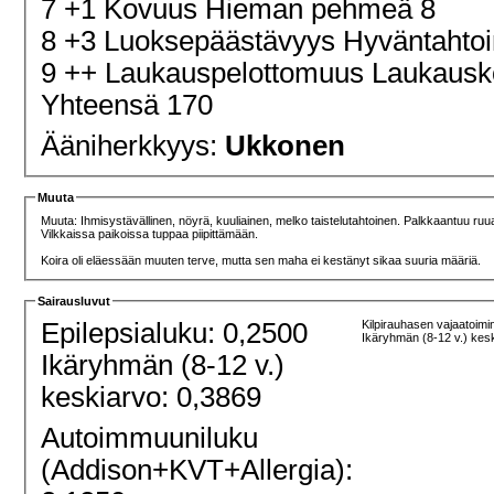
7 +1 Kovuus Hieman pehmeä 8
8 +3 Luoksepäästävyys Hyväntahtoi
9 ++ Laukauspelottomuus Laukaus
Yhteensä 170
Ääniherkkyys:
Ukkonen
Muuta
Muuta: Ihmisystävällinen, nöyrä, kuuliainen, melko taistelutahtoinen. Palkkaantuu ruuas
Vilkkaissa paikoissa tuppaa piipittämään.
Koira oli eläessään muuten terve, mutta sen maha ei kestänyt sikaa suuria määriä.
Sairausluvut
Epilepsialuku: 0,2500
Kilpirauhasen vajaatoimi
Ikäryhmän (8-12 v.) kes
Ikäryhmän (8-12 v.)
keskiarvo: 0,3869
Autoimmuuniluku
(Addison+KVT+Allergia):