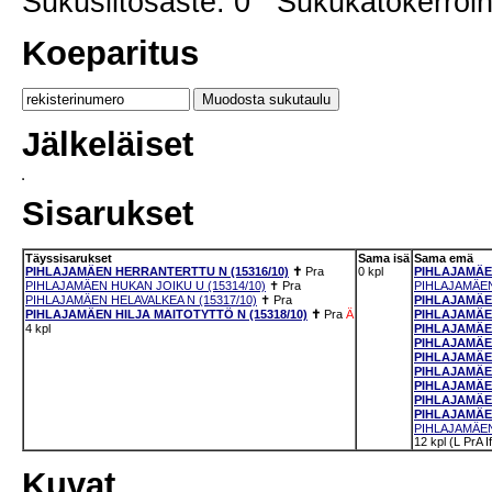
Sukusiitosaste: 0 Sukukatokerro
Koeparitus
Jälkeläiset
Sisarukset
Täyssisarukset
Sama isä
Sama emä
PIHLAJAMÄEN HERRANTERTTU N (15316/10)
✝
Pra
0 kpl
PIHLAJAMÄEN
PIHLAJAMÄEN HUKAN JOIKU U (15314/10)
✝
Pra
PIHLAJAMÄEN
PIHLAJAMÄEN HELAVALKEA N (15317/10)
✝
Pra
PIHLAJAMÄEN
PIHLAJAMÄEN HILJA MAITOTYTTÖ N (15318/10)
✝
Pra
Ä
PIHLAJAMÄEN
4 kpl
PIHLAJAMÄEN
PIHLAJAMÄE
PIHLAJAMÄEN
PIHLAJAMÄEN
PIHLAJAMÄEN
PIHLAJAMÄEN
PIHLAJAMÄEN
PIHLAJAMÄEN
12 kpl (L PrA 
Kuvat