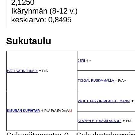
2,1250
Ikäryhmän (8-12 v.)
keskiarvo: 0,8495
Sukutaulu
JERI
✝
~
HATTIVATIN TIIKERI
✝
PrA
TIGGAL RUSKA-MALLA
✝
PrA
~
VAUHTITASSUN MEAHCCEMANNI
✝
KISURAN KUFIHTAR
✝
PoA
PrA
IfA
DmA
Li
KLÄPPYLETS AVKALAS ADDI
✝
PrA