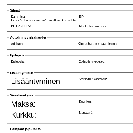
Silmät
Katarakta:
RD:
Ei per./vähämerk./avoin/epäilyttävä katarakta:
PHTVL/PHPV:
Muut silmäsairaudet:
Autoimmuunisairaudet
Addison:
Kilpirauhasen vajaatoiminta:
Epilepsia
Epilepsia:
Epileptistyyppiset:
Lisääntyminen
Lisääntyminen:
Steriloitu / kastroitu:
Sisäelimet yms.
Maksa:
Keuhkot:
Kurkku:
Napatyrä:
Hampaat ja purenta