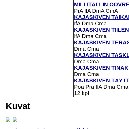
MILLITALLIN ÖÖVRE 
PrA
IfA
DmA
CmA
KAJASKIVEN TAIKAR
IfA
Dma
Cma
KAJASKIVEN TIILENV
IfA
Dma
Cma
KAJASKIVEN TERÄST
Dma
Cma
KAJASKIVEN TASKUH
Dma
Cma
KAJASKIVEN TINAKE
Dma
Cma
KAJASKIVEN TÄYTTÄ
Poa
Pra
IfA
Dma
Cma
12 kpl
Kuvat