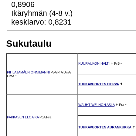
0,8906
Ikäryhmän (4-8 v.)
keskiarvo: 0,8231
Sukutaulu
KUURAUKON HALTI
✝
PrB
~
PIHLAJAMÄEN ONNIMANNI
PoA
PrA
DmA
CmA
~
TUHKAVUORTEN FIERVA
✝
WAUHTIWELHON ASLA
✝
Pra
~
PAKKASEN ELOAIKA
PoA
Pra
TUHKAVUORTEN AURANKUKKA
✝