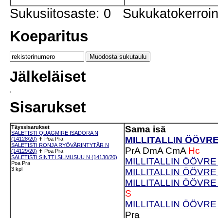
Sukusiitosaste: 0 Sukukatokerro
Koeparitus
Jälkeläiset
Sisarukset
Täyssisarukset
Sama isä
SALETISTI QUAGMIRE ISADORA N
MILLITALLIN ÖÖVRE
(14128/20)
✝
Poa
Pra
SALETISTI RONJA RYÖVÄRINTYTÄR N
PrA
DmA
CmA
Hc
(14129/20)
✝
Poa
Pra
SALETISTI SINTTI SILMUSUU N (14130/20)
MILLITALLIN ÖÖVRE
Poa
Pra
3 kpl
MILLITALLIN ÖÖVRE
MILLITALLIN ÖÖVRE
S
MILLITALLIN ÖÖVRE
Pra