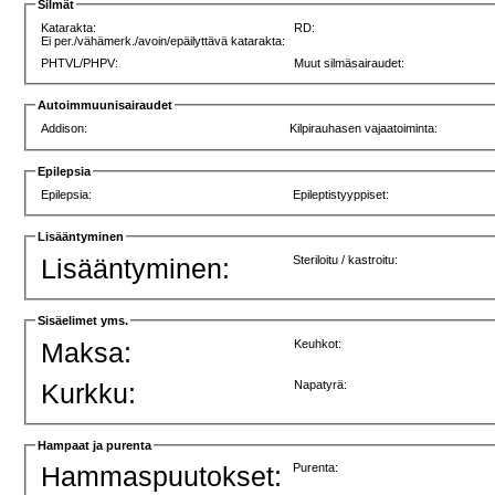
Silmät
Katarakta:
RD:
Ei per./vähämerk./avoin/epäilyttävä katarakta:
PHTVL/PHPV:
Muut silmäsairaudet:
Autoimmuunisairaudet
Addison:
Kilpirauhasen vajaatoiminta:
Epilepsia
Epilepsia:
Epileptistyyppiset:
Lisääntyminen
Lisääntyminen:
Steriloitu / kastroitu:
Sisäelimet yms.
Maksa:
Keuhkot:
Kurkku:
Napatyrä:
Hampaat ja purenta
Hammaspuutokset:
Purenta: