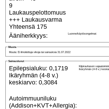
9
Laukauspelottomuus
+++ Laukausvarma
Yhteensä 175
Ääniherkkyys:
Luonne/käytösongelmat:
Muuta
Muuta: Ei ilmoitettuja vikoja tai sairauksia 31.07.2022
Sairausluvut
Epilepsialuku: 0,1719
Kilpirauhasen vajaatoimin
Ikäryhmän (4-8 v.) keski
Ikäryhmän (4-8 v.)
keskiarvo: 0,3084
Autoimmuuniluku
(Addison+KVT+Allergia):