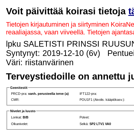
Voit päivittää koirasi tietoja
t
Tietojen kirjautuminen ja siirtyminen KoiraN
reaaliajassa, vaan viiveellä. Tietojen ajant
lpku SALETISTI PRINSSI RUUS
Syntynyt: 2019-12-10 (6v) Pentuei
Väri: riistanvärinen
Terveystiedoille on annettu j
Geenitestit
PRCD-pra:
vanh. perusteella terve (a)
IFT122-pra:
CMR:
POU1F1 (Aivolis. kääpiökasv.):
Nivelet ja luusto
Lonkat:
B/B
Polvet:
Olkanivelet:
Selkä:
SP2 LTV1 VA0