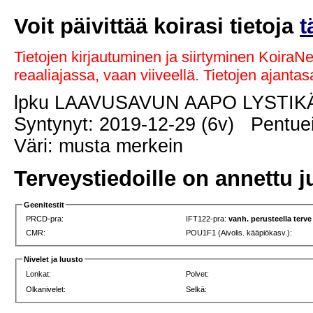
Voit päivittää koirasi tietoja
t
Tietojen kirjautuminen ja siirtyminen KoiraN
reaaliajassa, vaan viiveellä. Tietojen ajant
lpku LAAVUSAVUN AAPO LYSTI
Syntynyt: 2019-12-29 (6v) Pentuei
Väri: musta merkein
Terveystiedoille on annettu j
Geenitestit
PRCD-pra:
IFT122-pra:
vanh. perusteella terve
CMR:
POU1F1 (Aivolis. kääpiökasv.):
Nivelet ja luusto
Lonkat:
Polvet:
Olkanivelet:
Selkä: