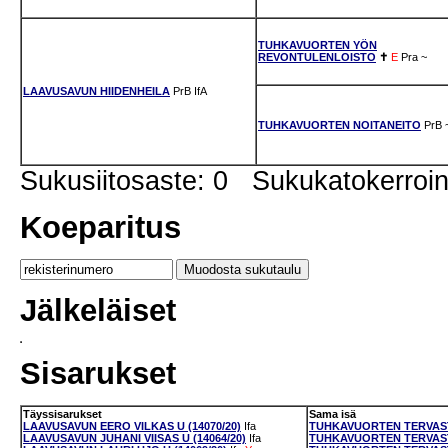
TUHKAVUORTEN YÖN
REVONTULENLOISTO
✝
E
Pra
~
LAAVUSAVUN HIIDENHEILA
PrB
IfA
TUHKAVUORTEN NOITANEITO
PrB
Sukusiitosaste: 0 Sukukatokerro
Koeparitus
Jälkeläiset
Sisarukset
Täyssisarukset
Sama isä
LAAVUSAVUN EERO VILKAS U (14070/20)
Ifa
TUHKAVUORTEN TERVAST
LAAVUSAVUN JUHANI VIISAS U (14064/20)
Ifa
TUHKAVUORTEN TERVASTU