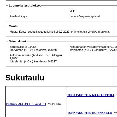
Luonne ja testitulokset
LTE:
MH:
Ääniherkkyys:
Luonne/käytösongelmat:
Muuta
Muuta: Koiran tiedot ilmoitettu julkisiksi 9.7.2021, ei ilmoitettuja vikoja/sairauksia.
Sairausluvut
Epilepsialuku: 0,9063
Kilpirauhasen vajaatoimintaluku: 0,21
Ikäryhmän (4-8 v.) keskiarvo: 0,3078
Ikäryhmän (4-8 v.) keskiarvo: 0,2730
Autoimmuuniluku (Addison+KVT+Allergia):
1,8750
Ikäryhmän (4-8 v.) keskiarvo: 0,8227
Sukutaulu
TUHKAVUORTEN MAALAISPOIKA
~
PAKKASLAULUN TERVASTULI
PrA
IfA
AkA
TUHKAVUORTEN KORPIKAISLA
Pr