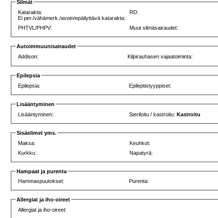
Silmät
Katarakta:
RD:
Ei per./vähämerk./avoin/epäilyttävä katarakta:
PHTVL/PHPV:
Muut silmäsairaudet:
Autoimmuunisairaudet
Addison:
Kilpirauhasen vajaatoiminta:
Epilepsia
Epilepsia:
Epileptistyyppiset:
Lisääntyminen
Lisääntyminen:
Steriloitu / kastroitu:
Kastroitu
Sisäelimet yms.
Maksa:
Keuhkot:
Kurkku:
Napatyrä:
Hampaat ja purenta
Hammaspuutokset:
Purenta:
Allergiat ja iho-oireet
Allergiat ja iho-oireet: