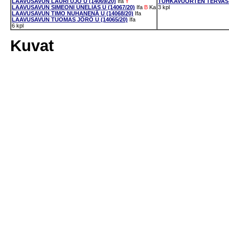
LAAVUSAVUN LAURI UJO U (14069/20)
Ifa
Y
TUHKAVUORTEN TERVASTA
LAAVUSAVUN SIMEONI UNELIAS U (14067/20)
Ifa
B
Ka
3 kpl
LAAVUSAVUN TIMO NUHANENÄ U (14068/20)
Ifa
LAAVUSAVUN TUOMAS JÖRÖ U (14065/20)
Ifa
6 kpl
Kuvat