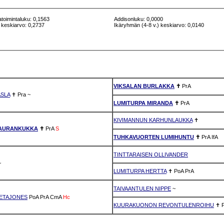
atoimintaluku: 0,1563
Addisonluku: 0,0000
 keskiarvo: 0,2737
Ikäryhmän (4-8 v.) keskiarvo: 0,0140
VIKSALAN BURLAKKA
✝
PrA
SLA
✝
Pra
~
LUMITURPA MIRANDA
✝
PrA
KIVIMANNUN KARHUNLAUKKA
✝
AURANKUKKA
✝
PrA
S
TUHKAVUORTEN LUMIHUNTU
✝
PrA
IfA
TINTTARAISEN OLLIVANDER
~
LUMITURPA HERTTA
✝
PoA
PrA
TAIVAANTULEN NIPPE
~
ETAJONES
PoA
PrA
CmA
Hc
KUURAKUONON REVONTULENROIHU
✝