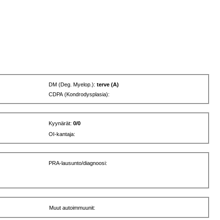
DM (Deg. Myelop.):
terve (A)
CDPA (Kondrodysplasia):
Kyynärät:
0/0
OI-kantaja:
PRA-lausunto/diagnoosi:
Muut autoimmuunit: