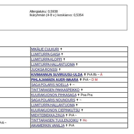
Allergialuku: 0,5938
Ikäryhmän (4-8 v.) keskiarvo: 0,5354
MIKÄLIE CULKURI
✝
LUMITURPA GAISA
✝
LUMITURPA KLOPPI
✝
LUMITURPA HALLANTUOMA
✝
JUOKSA RONSSI
✝
KIVIMANNUN SUVIRUUSU-ULDA
✝
PrA
Ifb
~
Ä
PIHLAJAMÄEN AUER-WAARA
✝
PrA
~
D
M
SAGA POLARIS NOELLA
✝
~
TINTTARAISEN PAKKASPEIKKO
✝
KUURAKUONON PIHKASAGA
✝
Poa
Pra
SAGA POLARIS NOUNOURS
✝
~
LUMITURPA HALLANTUOMA
✝
KUURAKUONON CIEPINKUTSU
✝
MIEHTEBIEKKA ZINJA
✝
PrA
~
TINTTARAISEN TUULENJOIKU
✝
Hc
PrA
~
AIKAMERKIN VANILJA
✝
PrA