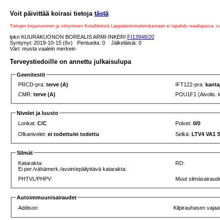
Voit päivittää koirasi tietoja
tästä
Tietojen kirjautuminen ja siirtyminen KoiraNetistä Lappalaiskoiratietokantaan ei tapahdu reaaliajassa, 
lpkn KUURAKUONON BOREALIS ARMI-INKERI
FI13948/20
Syntynyt: 2019-10-15 (6v) Pentueita: 0 Jälkeläisiä: 0
Väri: musta vaalein merkein
Terveystiedoille on annettu julkaisulupa
Geenitestit
PRCD-pra:
terve (A)
IFT122-pra:
kanta
CMR:
terve (A)
POU1F1 (Aivolis. 
Nivelet ja luusto
Lonkat:
C/C
Polvet:
0/0
Olkanivelet:
ei todettu/ei todettu
Selkä:
LTV4 VA1 
Silmät
Katarakta:
RD:
Ei per./vähämerk./avoin/epäilyttävä katarakta:
PHTVL/PHPV:
Muut silmäsairaude
Autoimmuunisairaudet
Addison:
Kilpirauhasen vajaa