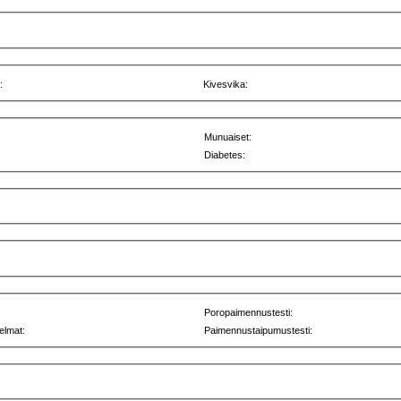
:
Kivesvika:
Munuaiset:
Diabetes:
Poropaimennustesti:
elmat:
Paimennustaipumustesti: