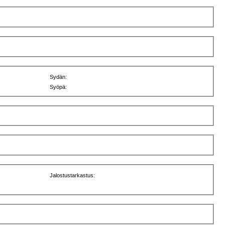
Sydän:
Syöpä:
Jalostustarkastus: