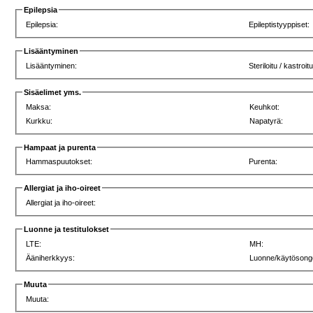
Epilepsia
Epilepsia:
Epileptistyyppiset:
Lisääntyminen
Lisääntyminen:
Steriloitu / kastroitu
Sisäelimet yms.
Maksa:
Keuhkot:
Kurkku:
Napatyrä:
Hampaat ja purenta
Hammaspuutokset:
Purenta:
Allergiat ja iho-oireet
Allergiat ja iho-oireet:
Luonne ja testitulokset
LTE:
MH:
Ääniherkkyys:
Luonne/käytösong
Muuta
Muuta: