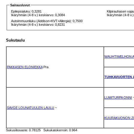
Sairausluvut
Epilepsialuku: 0,3281
Kilpirauhasen vaja
Ikäryhmän (4-8 v.) keskiarvo: 0,3084
Ikäryhmän (4-8 v.)
Autoimmuuniluku (Addison+KVT+Allergia): 0,7500
Ikäryhmän (4-8 v.) keskiarvo: 0,8231
Sukutaulu
WAUHTIWELHON A
PAKKASEN ELONIEKKA
Pra
TUHKAVUORTEN 
LUMITURPA ONNI
SAVGE LOUNATUULEN LAULU
~
KUURAKUONON Z
Sukusiitosaste: 0.78125 Sukukatokerroin: 0.964