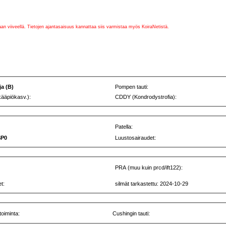
vaan viiveellä. Tietojen ajantasaisuus kannattaa siis varmistaa myös KoiraNetistä.
ja (B)
Pompen tauti:
kääpiökasv.):
CDDY (Kondrodystrofia):
Patella:
SP0
Luustosairaudet:
PRA (muu kuin prcd/ift122):
t:
silmät tarkastettu: 2024-10-29
toiminta:
Cushingin tauti: