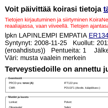
Voit päivittää koirasi tietoja
t
Tietojen kirjautuminen ja siirtyminen KoiraN
reaaliajassa, vaan viiveellä. Tietojen ajant
lpkn LAPINLEMPI EMPATIA
ER134
Syntynyt: 2008-11-25 Kuollut: 201
(eroahdistus)) Pentueita: 1 Jälkel
Väri: musta vaalein merkein
Terveystiedoille on annettu j
Geenitestit
PRCD-pra:
terve (A)
IFT122-pra:
CMR:
POU1F1 (Aivolis. kääpiökasv.):
Nivelet ja luusto
Lonkat:
Polvet:
Olkanivelet:
Selkä: