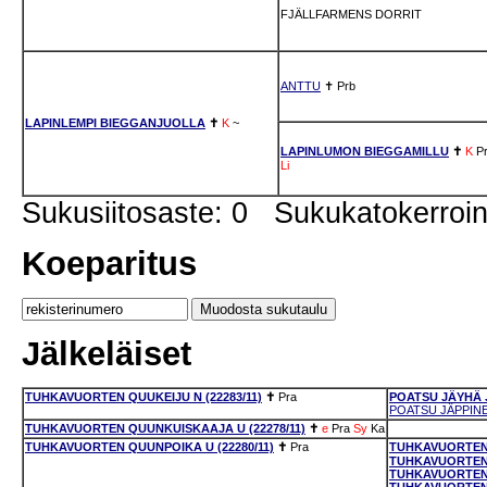
FJÄLLFARMENS DORRIT
ANTTU
✝
Prb
LAPINLEMPI BIEGGANJUOLLA
✝
K
~
LAPINLUMON BIEGGAMILLU
✝
K
P
Li
Sukusiitosaste: 0 Sukukatokerro
Koeparitus
Jälkeläiset
TUHKAVUORTEN QUUKEIJU N (22283/11)
✝
Pra
POATSU JÄYHÄ J
POATSU JÄPPINEN
TUHKAVUORTEN QUUNKUISKAAJA U (22278/11)
✝
e
Pra
Sy
Ka
TUHKAVUORTEN QUUNPOIKA U (22280/11)
✝
Pra
TUHKAVUORTEN 
TUHKAVUORTEN 
TUHKAVUORTEN 