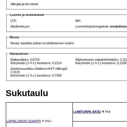
Allergiat ja iho-oireet:
Luonne ja testitulokset
LTE:
MH:
Ääniherkkyys:
Luonne/käytösongelmat:
eroahdistu
Muuta
Muuta: lopetettu pahan eroahdistuksen vuoksi
Sairausluvut
Epilepsialuku: 0,6719
Kilpirauhasen vajaatoimintaluku: 2,31
Ikäryhmän (1-4 v.) keskiarvo: 0,2214
Ikäryhmän (1-4 v.) keskiarvo: 0,2108
Autoimmuuniluku (Addison+KVT+Allergia):
2,3125
Ikäryhmän (1-4 v.) keskiarvo: 0,7383
Sukutaulu
LUMITURPA AKSU
✝
PrA
LAPINLUMON CEAHPPI
✝
PrA
~