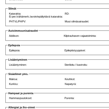
Silmät
Katarakta:
RD:
Ei per./vähämerk./avoin/epäilyttävä katarakta:
PHTVL/PHPV:
Muut silmäsairaudet:
Autoimmuunisairaudet
Addison:
Kilpirauhasen vajaatoiminta:
Epilepsia
Epilepsia:
Epileptistyyppiset:
Lisääntyminen
Lisääntyminen:
Steriloitu / kastroitu:
Sisäelimet yms.
Maksa:
Keuhkot:
Kurkku:
Napatyrä:
Hampaat ja purenta
Hammaspuutokset:
Purenta:
Allergiat ja iho-oireet