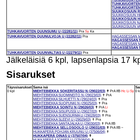
TUHKAVUORTEN 
TUHKAVUORTEN M
TUHKAVUORTEN 
SUUKKOSUUN RA
SUUKKOSUUN HEL
SUUKKOSUUN HIP
SUUKKOSUUN NAS
SUUKKOSUUN VAI
TUHKAVUORTEN QUUNSUMU U (22281/11)
Pra
Sy
Ka
TUHKAVUORTEN QUUNULVOJA U (22282/11)
Pra
HAGASSESSAN MI
HAGASSESSAN MI
HAGASSESSAN MI
HAGASSESSAN MI
TUHKAVUORTEN QUUNVALTIAS U (22279/11)
Pra
Jälkeläisiä 6 kpl, lapsenlapsia 17 kp
Sisarukset
Täyssisarukset
Sama isä
Sa
0 kpl
MIEHTEBIEKKA SOKERITASSU N (29022/03)
✝
PrA
IfB
Hc
Li
Sy
0 k
MIEHTEBIEKKA SUOMINEITO N (29023/03)
✝
PrA
MIEHTEBIEKKA SILHUETTI N (29024/03)
✝
Pra
MIEHTEBIEKKA SUOPUNKI N (29025/03)
✝
Pra
MIEHTEBIEKKA SOINTU N (29026/03)
✝
PrA
Li
MIEHTEBIEKKA SISUPUSSI U (29027/03)
✝
Pra
MIEHTEBIEKKA SUENSURMA U (29028/03)
✝
Pra
MIEHTEBIEKKA SLEEVI U (29029/03)
✝
Pra
MIEHTEBIEKKA SANTAJALKA U (29030/03)
✝
PrA
IfB
MIEHTEBIEKKA SELLOSOOLO U (29031/03)
✝
PrA
IfB
~
HUKKAPERÄ POHJAN KRUUNU U (37506/04)
✝
HUKKAPERÄ OINAS U (37507/04)
✝
HUKKAPERÄ AJOMIES U (37508/04)
✝