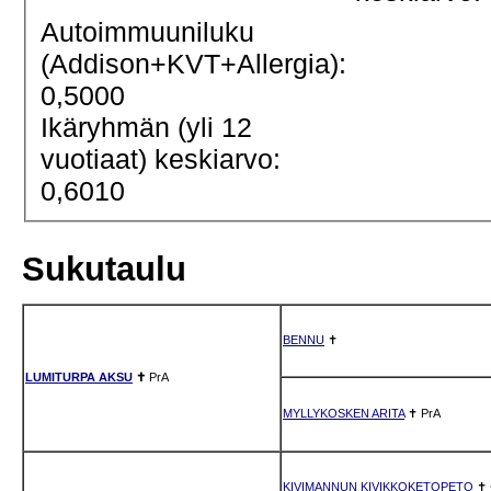
Autoimmuuniluku
(Addison+KVT+Allergia):
0,5000
Ikäryhmän (yli 12
vuotiaat) keskiarvo:
0,6010
Sukutaulu
BENNU
✝
LUMITURPA AKSU
✝
PrA
MYLLYKOSKEN ARITA
✝
PrA
KIVIMANNUN KIVIKKOKETOPETO
✝