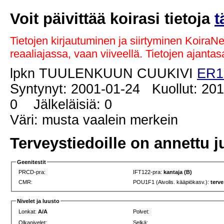
Voit päivittää koirasi tietoja
t
Tietojen kirjautuminen ja siirtyminen KoiraN
reaaliajassa, vaan viiveellä. Tietojen ajant
lpkn TUULENKUUN CUUKIVI
ER1
Syntynyt: 2001-01-24 Kuollut: 20
0 Jälkeläisiä: 0
Väri: musta vaalein merkein
Terveystiedoille on annettu j
Geenitestit
PRCD-pra:
IFT122-pra:
kantaja (B)
CMR:
POU1F1 (Aivolis. kääpiökasv.):
terve
Nivelet ja luusto
Lonkat:
A/A
Polvet:
Olkanivelet:
Selkä: