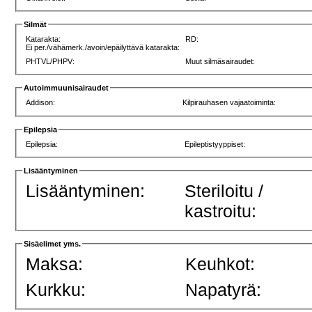
Silmät
Katarakta:
RD:
Ei per./vähämerk./avoin/epäilyttävä katarakta:
PHTVL/PHPV:
Muut silmäsairaudet:
Autoimmuunisairaudet
Addison:
Kilpirauhasen vajaatoiminta:
Epilepsia
Epilepsia:
Epileptistyyppiset:
Lisääntyminen
Lisääntyminen:
Steriloitu /
kastroitu:
Sisäelimet yms.
Maksa:
Keuhkot:
Kurkku:
Napatyrä: