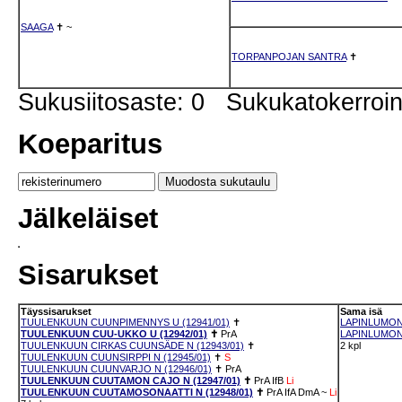
SAAGA
✝
~
TORPANPOJAN SANTRA
✝
Sukusiitosaste: 0 Sukukatokerro
Koeparitus
Jälkeläiset
Sisarukset
Täyssisarukset
Sama isä
TUULENKUUN CUUNPIMENNYS U (12941/01)
✝
LAPINLUMON 
TUULENKUUN CUU-UKKO U (12942/01)
✝
PrA
LAPINLUMON 
TUULENKUUN CIRKAS CUUNSÄDE N (12943/01)
✝
2 kpl
TUULENKUUN CUUNSIRPPI N (12945/01)
✝
S
TUULENKUUN CUUNVARJO N (12946/01)
✝
PrA
TUULENKUUN CUUTAMON CAJO N (12947/01)
✝
PrA
IfB
Li
TUULENKUUN CUUTAMOSONAATTI N (12948/01)
✝
PrA
IfA
DmA
~
Li