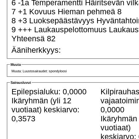
6 -1a Temperamentti Häiritsevän vil
7 +1 Kovuus Hieman pehmeä 8
8 +3 Luoksepäästävyys Hyväntahtoi
9 +++ Laukauspelottomuus Laukau
Yhteensä 82
Ääniherkkyys:
Muuta
Muuta: Luustosairaudet: spondyloosi
Sairausluvut
Epilepsialuku: 0,0000
Kilpirauha
Ikäryhmän (yli 12
vajaatoimi
vuotiaat) keskiarvo:
0,0000
0,3573
Ikäryhmän 
vuotiaat)
keskiarvo: