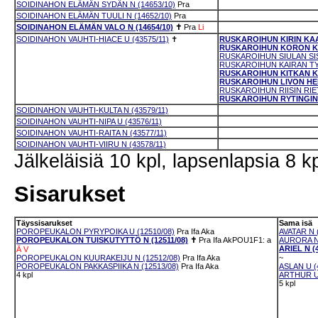
SOIDINAHON ELÄMÄN SYDÄN N (14653/10)
Pra
SOIDINAHON ELÄMÄN TUULI N (14652/10)
Pra
SOIDINAHON ELÄMÄN VALO N (14654/10)
✝
Pra
Li
SOIDINAHON VAUHTI-HIACE U (43575/11)
✝
RUSKAROIHUN KIRIN KAA
RUSKAROIHUN KORON KOR
RUSKAROIHUN SIULAN SIS
RUSKAROIHUN KAIRAN TYT
RUSKAROIHUN KITKAN KI
RUSKAROIHUN LIVON HELM
RUSKAROIHUN RIISIN RIET
RUSKAROIHUN RYTINGIN RI
SOIDINAHON VAUHTI-KULTA N (43579/11)
SOIDINAHON VAUHTI-NIPA U (43576/11)
SOIDINAHON VAUHTI-RAITA N (43577/11)
SOIDINAHON VAUHTI-VIIRU N (43578/11)
Jälkeläisiä 10 kpl, lapsenlapsia 8 kp
Sisarukset
Täyssisarukset
Sama isä
POROPEUKALON PYRYPOIKA U (12510/08)
Pra
Ifa
Aka
AVATAR N 
POROPEUKALON TUISKUTYTTÖ N (12511/08)
✝
Pra
Ifa
AkPOU1F1: a
AURORA N 
ARIEL N (
Ä
V
POROPEUKALON KUURAKEIJU N (12512/08)
Pra
Ifa
Aka
~
POROPEUKALON PAKKASPIIKA N (12513/08)
Pra
Ifa
Aka
ASLAN U (
4 kpl
ARTHUR U 
5 kpl