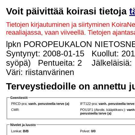
Voit päivittää koirasi tietoja
t
Tietojen kirjautuminen ja siirtyminen KoiraN
reaaliajassa, vaan viiveellä. Tietojen ajant
lpkn POROPEUKALON NIETOSN
Syntynyt: 2008-01-15 Kuollut: 201
syöpä) Pentueita: 2 Jälkeläisiä:
Väri: riistanvärinen
Terveystiedoille on annettu j
Geenitestit
PRCD-pra:
vanh. perusteella terve (a)
IFT122-pra:
vanh. perusteella terve
CMR:
POU1F1 (Aivolis. kääpiökasv.):
vanh
perusteella terve (a)
Nivelet ja luusto
Lonkat:
B/B
Polvet:
0/0