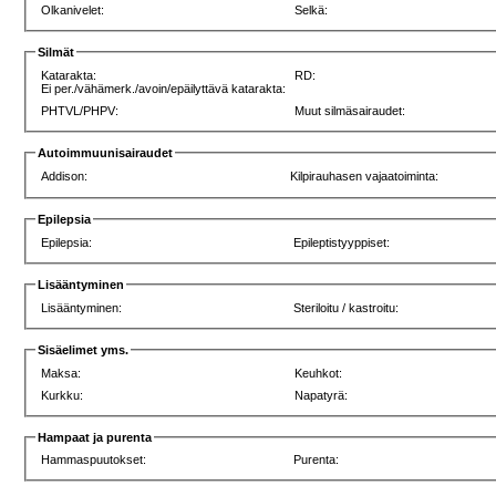
Olkanivelet:
Selkä:
Silmät
Katarakta:
RD:
Ei per./vähämerk./avoin/epäilyttävä katarakta:
PHTVL/PHPV:
Muut silmäsairaudet:
Autoimmuunisairaudet
Addison:
Kilpirauhasen vajaatoiminta:
Epilepsia
Epilepsia:
Epileptistyyppiset:
Lisääntyminen
Lisääntyminen:
Steriloitu / kastroitu:
Sisäelimet yms.
Maksa:
Keuhkot:
Kurkku:
Napatyrä:
Hampaat ja purenta
Hammaspuutokset:
Purenta: