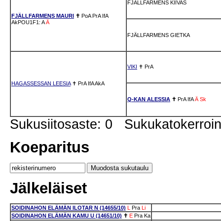
FJÄLLFARMENS KIIVAS
FJÄLLFARMENS MAURI
✝
PoA
PrA
IfA
AkPOU1F1: A
Ä
FJÄLLFARMENS GIETKA
VIKI
✝
PrA
HAGASSESSAN LEESIA
✝
PrA
IfA
AkA
Q-KAN ALESSIA
✝
PrA
IfA
Ä
Sk
Sukusiitosaste: 0 Sukukatokerro
Koeparitus
Jälkeläiset
SOIDINAHON ELÄMÄN ILOTAR N (14655/10)
L
Pra
Li
SOIDINAHON ELÄMÄN KAMU U (14651/10)
✝
E
Pra
Ka