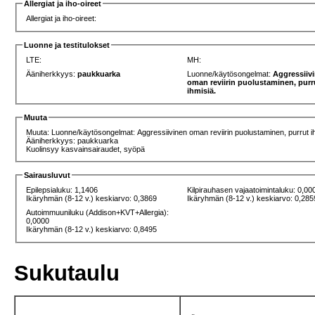
Allergiat ja iho-oireet
Allergiat ja iho-oireet:
Luonne ja testitulokset
LTE:
MH:
Ääniherkkyys:
paukkuarka
Luonne/käytösongelmat:
Aggressiiv
oman reviirin puolustaminen, purr
ihmisiä.
Muuta
Muuta: Luonne/käytösongelmat: Aggressiivinen oman reviirin puolustaminen, purrut i
Ääniherkkyys: paukkuarka
Kuolinsyy kasvainsairaudet, syöpä
Sairausluvut
Epilepsialuku: 1,1406
Kilpirauhasen vajaatoimintaluku: 0,00
Ikäryhmän (8-12 v.) keskiarvo: 0,3869
Ikäryhmän (8-12 v.) keskiarvo: 0,285
Autoimmuuniluku (Addison+KVT+Allergia):
0,0000
Ikäryhmän (8-12 v.) keskiarvo: 0,8495
Sukutaulu