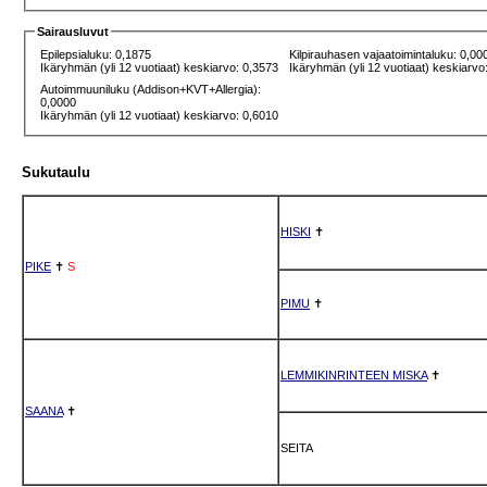
Sairausluvut
Epilepsialuku: 0,1875
Kilpirauhasen vajaatoimintaluku: 0,00
Ikäryhmän (yli 12 vuotiaat) keskiarvo: 0,3573
Ikäryhmän (yli 12 vuotiaat) keskiarvo
Autoimmuuniluku (Addison+KVT+Allergia):
0,0000
Ikäryhmän (yli 12 vuotiaat) keskiarvo: 0,6010
Sukutaulu
HISKI
✝
PIKE
✝
S
PIMU
✝
LEMMIKINRINTEEN MISKA
✝
SAANA
✝
SEITA