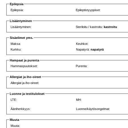
Epilepsia
Epilepsia:
Epileptistyyppiset:
Lisääntyminen
Lisääntyminen:
Steriloitu / kastroitu:
kastroitu
Sisäelimet yms.
Maksa:
Keuhkot:
Kurkku:
Napatyrä:
napatyrä
Hampaat ja purenta
Hammaspuutokset:
Purenta:
Allergiat ja iho-oireet
Allergiat ja iho-oireet:
Luonne ja testitulokset
LTE:
MH:
Ääniherkkyys:
Luonne/käytösongelmat:
Muuta
Muuta: