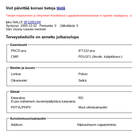
Voit päivittää koirasi tietoja
tästä
Tietojen kirjautuminen ja siirtyminen KoiraNetistä Lappalaiskoiratietokantaan ei tapahdu reaaliajassa, 
lpku NALLE
SF11851/94
Syntynyt: 1993-12-02 Pentueita: 0 Jälkeläisiä: 0
Väri: musta ruskein merkein
Terveystiedoille on annettu julkaisulupa
Geenitestit
PRCD-pra:
IFT122-pra:
CMR:
POU1F1 (Aivolis. kääpiökasv.):
Nivelet ja luusto
Lonkat:
Polvet:
Olkanivelet:
Selkä:
Silmät
Katarakta:
RD:
Ei per./vähämerk./avoin/epäilyttävä katarakta:
PHTVL/PHPV:
Muut silmäsairaudet:
Autoimmuunisairaudet
Addison:
Kilpirauhasen vajaatoiminta: