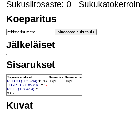
Sukusiitosaste: 0 Sukukatokerro
Koeparitus
Jälkeläiset
Sisarukset
Täyssisarukset
Sama isä
Sama emä
RETU U (11852/94)
✝
PrA
0 kpl
0 kpl
TURRE U (11853/94)
✝
S
RIKI U (11854/94)
✝
3 kpl
Kuvat