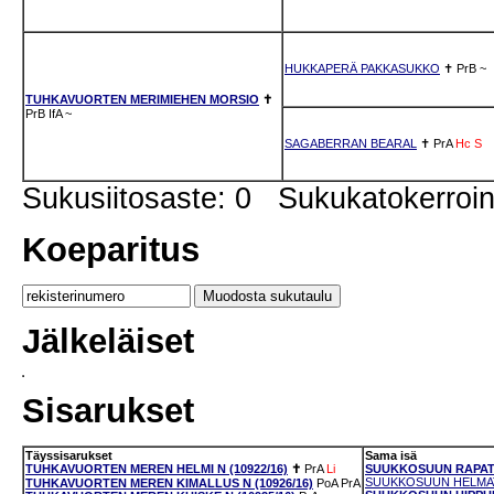
HUKKAPERÄ PAKKASUKKO
✝
PrB
~
TUHKAVUORTEN MERIMIEHEN MORSIO
✝
PrB
IfA
~
SAGABERRAN BEARAL
✝
PrA
Hc
S
Sukusiitosaste: 0 Sukukatokerro
Koeparitus
Jälkeläiset
Sisarukset
Täyssisarukset
Sama isä
TUHKAVUORTEN MEREN HELMI N (10922/16)
✝
PrA
Li
SUUKKOSUUN RAPATE
SUUKKOSUUN HELMAT 
TUHKAVUORTEN MEREN KIMALLUS N (10926/16)
PoA
PrA