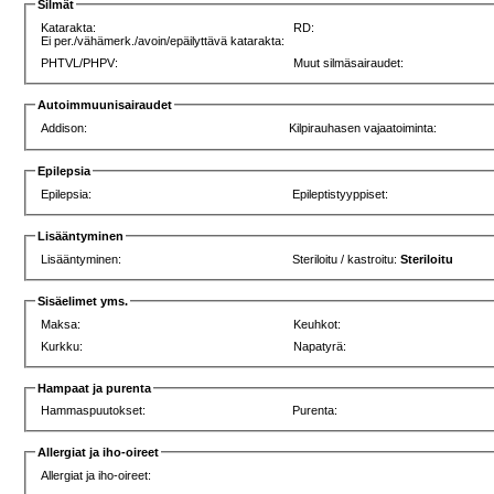
Silmät
Katarakta:
RD:
Ei per./vähämerk./avoin/epäilyttävä katarakta:
PHTVL/PHPV:
Muut silmäsairaudet:
Autoimmuunisairaudet
Addison:
Kilpirauhasen vajaatoiminta:
Epilepsia
Epilepsia:
Epileptistyyppiset:
Lisääntyminen
Lisääntyminen:
Steriloitu / kastroitu:
Steriloitu
Sisäelimet yms.
Maksa:
Keuhkot:
Kurkku:
Napatyrä:
Hampaat ja purenta
Hammaspuutokset:
Purenta:
Allergiat ja iho-oireet
Allergiat ja iho-oireet: