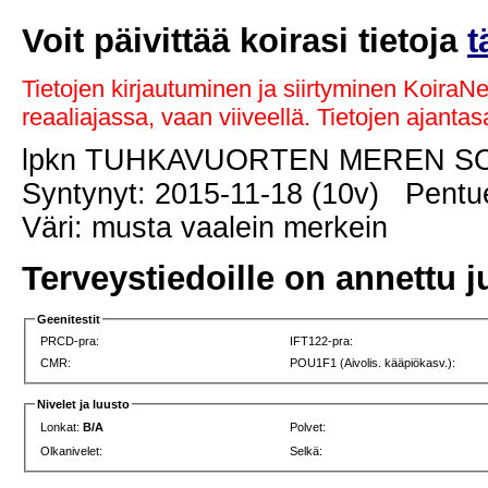
Voit päivittää koirasi tietoja
t
Tietojen kirjautuminen ja siirtyminen KoiraN
reaaliajassa, vaan viiveellä. Tietojen ajant
lpkn TUHKAVUORTEN MEREN S
Syntynyt: 2015-11-18 (10v) Pentue
Väri: musta vaalein merkein
Terveystiedoille on annettu j
Geenitestit
PRCD-pra:
IFT122-pra:
CMR:
POU1F1 (Aivolis. kääpiökasv.):
Nivelet ja luusto
Lonkat:
B/A
Polvet:
Olkanivelet:
Selkä: