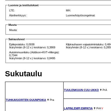
Luonne ja testitulokset
LTE:
MH:
Ääniherkkyys:
Luonne/käytösongelmat:
Muuta
Muuta:
Sairausluvut
Epilepsialuku: 0,0938
Kilpirauhasen vajaatoimintaluku: 0,48
Ikäryhmän (8-12 v.) keskiarvo: 0,3869
Ikäryhmän (8-12 v.) keskiarvo: 0,285
Autoimmuuniluku (Addison+KVT+Allergia):
0,7344
Ikäryhmän (8-12 v.) keskiarvo: 0,8495
Sukutaulu
TUULENKUUN CUU-UKKO
✝
PrA
TUHKAVUORTEN QUUNPOIKA
✝
Pra
LAPINLEMPI EMPATIA
✝
PrA
V