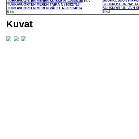
SUUKKOSUUN HIPPULA
TUHKAVUORTEN MEREN KUISKE N (10925/16)
PrA
SUUKKOSUUN NASTA L
TUHKAVUORTEN MEREN TAIKA N (10927/16)
SUUKKOSUUN VAIN SII
TUHKAVUORTEN MEREN VÄLKE N (10924/16)
5 kpl
5 kpl
Kuvat