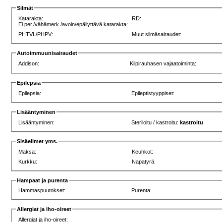
Silmät
Katarakta:
RD:
Ei per./vähämerk./avoin/epäilyttävä katarakta:
PHTVL/PHPV:
Muut silmäsairaudet:
Autoimmuunisairaudet
Addison:
Kilpirauhasen vajaatoiminta:
Epilepsia
Epilepsia:
Epileptistyyppiset:
Lisääntyminen
Lisääntyminen:
Steriloitu / kastroitu:
kastroitu
Sisäelimet yms.
Maksa:
Keuhkot:
Kurkku:
Napatyrä:
Hampaat ja purenta
Hammaspuutokset:
Purenta:
Allergiat ja iho-oireet
Allergiat ja iho-oireet: