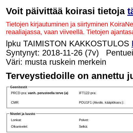
Voit päivittää koirasi tietoja
t
Tietojen kirjautuminen ja siirtyminen KoiraN
reaaliajassa, vaan viiveellä. Tietojen ajant
lpku TAIMISTON KAKKOSTULOS
Syntynyt: 2018-11-26 (7v) Pentuei
Väri: musta ruskein merkein
Terveystiedoille on annettu j
Geenitestit
PRCD-pra:
vanh. perusteella terve (a)
IFT122-pra:
CMR:
POU1F1 (Aivolis. kääpiökasv.):
Nivelet ja luusto
Lonkat:
Polvet:
Olkanivelet:
Selkä: