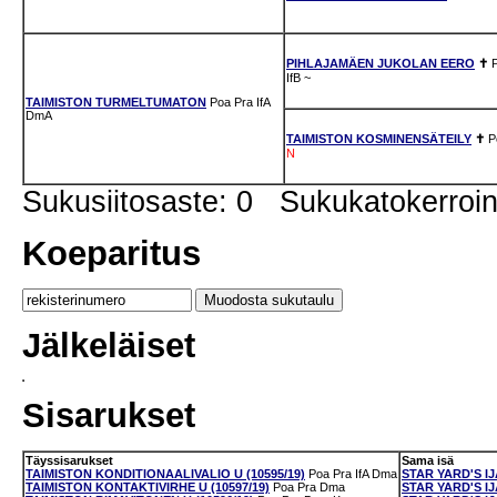
PIHLAJAMÄEN JUKOLAN EERO
✝
IfB
~
TAIMISTON TURMELTUMATON
Poa
Pra
IfA
DmA
TAIMISTON KOSMINENSÄTEILY
✝
P
N
Sukusiitosaste: 0 Sukukatokerro
Koeparitus
Jälkeläiset
Sisarukset
Täyssisarukset
Sama isä
TAIMISTON KONDITIONAALIVALIO U (10595/19)
Poa
Pra
IfA
Dma
STAR YARD'S IJ
TAIMISTON KONTAKTIVIRHE U (10597/19)
Poa
Pra
Dma
STAR YARD'S I