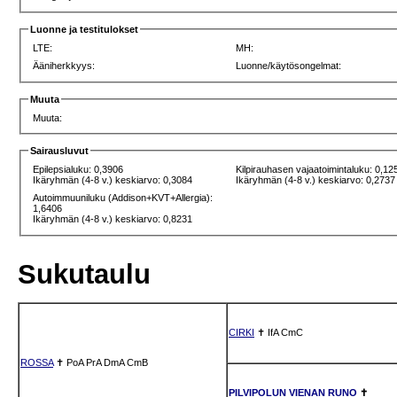
Luonne ja testitulokset
LTE:
MH:
Ääniherkkyys:
Luonne/käytösongelmat:
Muuta
Muuta:
Sairausluvut
Epilepsialuku: 0,3906
Kilpirauhasen vajaatoimintaluku: 0,12
Ikäryhmän (4-8 v.) keskiarvo: 0,3084
Ikäryhmän (4-8 v.) keskiarvo: 0,2737
Autoimmuuniluku (Addison+KVT+Allergia):
1,6406
Ikäryhmän (4-8 v.) keskiarvo: 0,8231
Sukutaulu
CIRKI
✝
IfA
CmC
ROSSA
✝
PoA
PrA
DmA
CmB
PILVIPOLUN VIENAN RUNO
✝