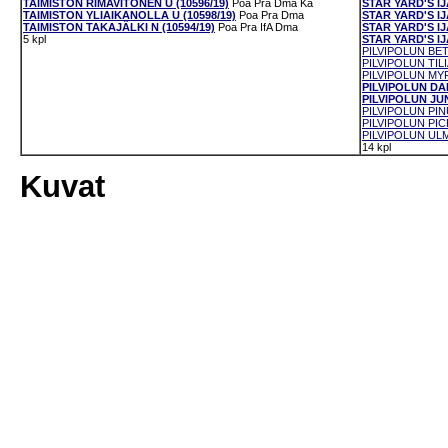
TAIMISTON RIMAVITONEN U (10596/19)
Poa
Pra
Dma
Ka
STAR YARD'S I
TAIMISTON YLIAIKANOLLA U (10598/19)
Poa
Pra
Dma
STAR YARD'S IJ
TAIMISTON TAKAJÄLKI N (10594/19)
Poa
Pra
IfA
Dma
STAR YARD'S IJ
5 kpl
STAR YARD'S IJA
PILVIPOLUN BET
PILVIPOLUN TILI
PILVIPOLUN MYR
PILVIPOLUN DAP
PILVIPOLUN JUN
PILVIPOLUN PINU
PILVIPOLUN PICE
PILVIPOLUN ULM
14 kpl
Kuvat