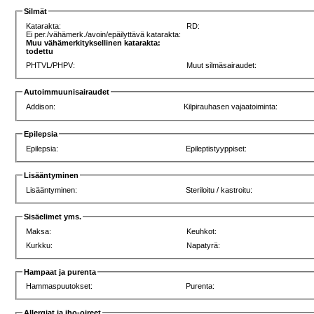
Silmät
Katarakta:
RD:
Ei per./vähämerk./avoin/epäilyttävä katarakta:
Muu vähämerkityksellinen katarakta:
todettu
PHTVL/PHPV:
Muut silmäsairaudet:
Autoimmuunisairaudet
Addison:
Kilpirauhasen vajaatoiminta:
Epilepsia
Epilepsia:
Epileptistyyppiset:
Lisääntyminen
Lisääntyminen:
Steriloitu / kastroitu:
Sisäelimet yms.
Maksa:
Keuhkot:
Kurkku:
Napatyrä:
Hampaat ja purenta
Hammaspuutokset:
Purenta:
Allergiat ja iho-oireet