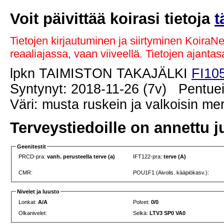
Voit päivittää koirasi tietoja
t
Tietojen kirjautuminen ja siirtyminen KoiraN
reaaliajassa, vaan viiveellä. Tietojen ajant
lpkn TAIMISTON TAKAJÄLKI
FI10
Syntynyt: 2018-11-26 (7v) Pentuei
Väri: musta ruskein ja valkoisin me
Terveystiedoille on annettu j
Geenitestit
PRCD-pra:
vanh. perusteella terve (a)
IFT122-pra:
terve (A)
CMR:
POU1F1 (Aivolis. kääpiökasv.):
Nivelet ja luusto
Lonkat:
A/A
Polvet:
0/0
Olkanivelet:
Selkä:
LTV3 SP0 VA0