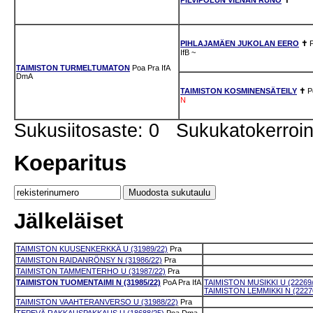
PIHLAJAMÄEN JUKOLAN EERO
✝
IfB
~
TAIMISTON TURMELTUMATON
Poa
Pra
IfA
DmA
TAIMISTON KOSMINENSÄTEILY
✝
P
N
Sukusiitosaste: 0 Sukukatokerro
Koeparitus
Jälkeläiset
TAIMISTON KUUSENKERKKÄ U (31989/22)
Pra
TAIMISTON RAIDANRÖNSY N (31986/22)
Pra
TAIMISTON TAMMENTERHO U (31987/22)
Pra
TAIMISTON TUOMENTAIMI N (31985/22)
PoA
Pra
IfA
TAIMISTON MUSIKKI U (22269/
TAIMISTON LEMMIKKI N (2227
TAIMISTON VAAHTERANVERSO U (31988/22)
Pra