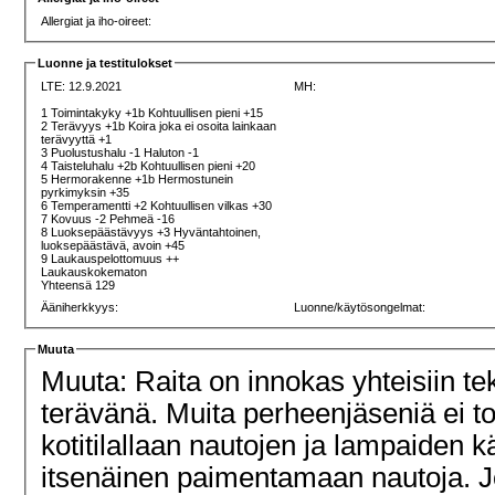
Allergiat ja iho-oireet:
Luonne ja testitulokset
LTE: 12.9.2021
MH:
1 Toimintakyky +1b Kohtuullisen pieni +15
2 Terävyys +1b Koira joka ei osoita lainkaan
terävyyttä +1
3 Puolustushalu -1 Haluton -1
4 Taisteluhalu +2b Kohtuullisen pieni +20
5 Hermorakenne +1b Hermostunein
pyrkimyksin +35
6 Temperamentti +2 Kohtuullisen vilkas +30
7 Kovuus -2 Pehmeä -16
8 Luoksepäästävyys +3 Hyväntahtoinen,
luoksepäästävä, avoin +45
9 Laukauspelottomuus ++
Laukauskokematon
Yhteensä 129
Ääniherkkyys:
Luonne/käytösongelmat:
Muuta
Muuta: Raita on innokas yhteisiin t
terävänä. Muita perheenjäseniä ei tot
kotitilallaan nautojen ja lampaiden k
itsenäinen paimentamaan nautoja. Jos