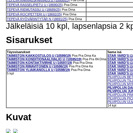
TEPEVÄ RAKKAUSPAKKAUS U (18688/25)
Poa
Dma
TEPEVÄ RASSELIPIETU U (18690/25)
Poa
Dma
TEPEVÄ RIEMUTASSU U (18689/25)
Poa
Dma
TEPEVÄ ROCIPETTERI U (18692/25)
Poa
Dma
TEPEVÄ RYÖVÄRINTYTÄR N (18691/25)
Poa
Dma
Jälkeläisiä 10 kpl, lapsenlapsia 2 kp
Sisarukset
Täyssisarukset
Sama isä
TAIMISTON KAKKOSTULOS U (10599/19)
Poa
Pra
Dma
Ka
STAR YARD'S IJ
TAIMISTON KONDITIONAALIVALIO U (10595/19)
Poa
Pra
IfA
Dma
STAR YARD'S I
TAIMISTON KONTAKTIVIRHE U (10597/19)
Poa
Pra
Dma
STAR YARD'S I
TAIMISTON RIMAVITONEN U (10596/19)
Poa
Pra
Dma
Ka
STAR YARD'S IJ
TAIMISTON YLIAIKANOLLA U (10598/19)
Poa
Pra
Dma
STAR YARD'S IJ
5 kpl
STAR YARD'S IJA
PILVIPOLUN BET
PILVIPOLUN TILI
PILVIPOLUN MYR
PILVIPOLUN DAP
PILVIPOLUN JUN
PILVIPOLUN PINU
PILVIPOLUN PICE
PILVIPOLUN ULM
14 kpl
Kuvat