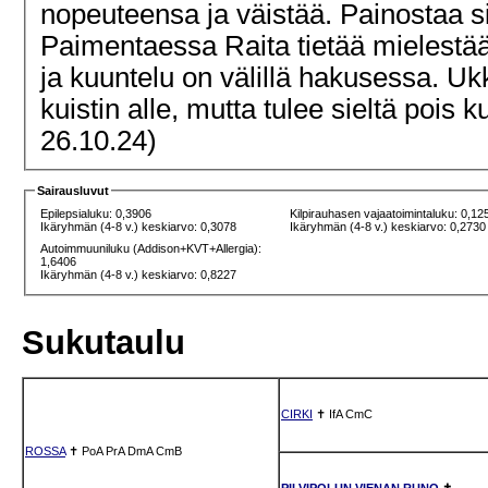
nopeuteensa ja väistää. Painostaa s
Paimentaessa Raita tietää mielestä
ja kuuntelu on välillä hakusessa. U
kuistin alle, mutta tulee sieltä pois
26.10.24)
Sairausluvut
Epilepsialuku: 0,3906
Kilpirauhasen vajaatoimintaluku: 0,12
Ikäryhmän (4-8 v.) keskiarvo: 0,3078
Ikäryhmän (4-8 v.) keskiarvo: 0,2730
Autoimmuuniluku (Addison+KVT+Allergia):
1,6406
Ikäryhmän (4-8 v.) keskiarvo: 0,8227
Sukutaulu
CIRKI
✝
IfA
CmC
ROSSA
✝
PoA
PrA
DmA
CmB
PILVIPOLUN VIENAN RUNO
✝