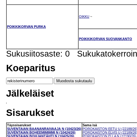
OIKKU
~
POIKKIKORVAN PURKA
POIKKIKORVAN SUOVANKANTO
Sukusiitosaste: 0 Sukukatokerro
Koeparitus
Jälkeläiset
Sisarukset
Täyssisarukset
Sama isä
SUVENTAIAN BAANANRAIVAAJA N (10423/26)
POROKAISTON EETU U (22188/26
SUVENTAIAN BOHEEMIMIMMI N (10424/26)
POROKAISTON ELVIS U (22189/26
SUVENTAIAN BOHJANTÄHTI N (10425/26)
POROKAISTON ELLA N (22190/26)