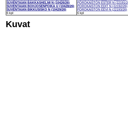
SUVENTAIAN BAKKASHELMI N (10426/26)
POROKAISTON ESTER N (22191/2
SUVENTAIAN BOHJOSENPOIKA U (10428/26)
POROKAISTON EDIT N (22192/26)
SUVENTAIAN BIKKUSISKO N (10429/26)
POROKAISTON EEVI N (22193/26)
6 kpl
6 kpl
Kuvat