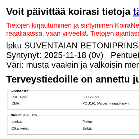
Voit päivittää koirasi tietoja
t
Tietojen kirjautuminen ja siirtyminen KoiraN
reaaliajassa, vaan viiveellä. Tietojen ajant
lpku SUVENTAIAN BETONIPRINS
Syntynyt: 2025-11-18 (0v) Pentuei
Väri: musta vaalein ja valkoisin me
Terveystiedoille on annettu j
Geenitestit
PRCD-pra:
IFT122-pra:
CMR:
POU1F1 (Aivolis. kääpiökasv.):
Nivelet ja luusto
Lonkat:
Polvet:
Olkanivelet:
Selkä: