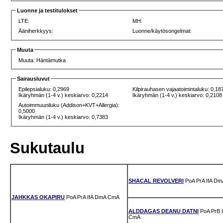
Luonne ja testitulokset
LTE:
MH:
Ääniherkkyys:
Luonne/käytösongelmat:
Muuta
Muuta: Häntämutka
Sairausluvut
Epilepsialuku: 0,2969
Kilpirauhasen vajaatoimintaluku: 0,18
Ikäryhmän (1-4 v.) keskiarvo: 0,2214
Ikäryhmän (1-4 v.) keskiarvo: 0,2108
Autoimmuuniluku (Addison+KVT+Allergia):
0,5000
Ikäryhmän (1-4 v.) keskiarvo: 0,7383
Sukutaulu
SHACAL REVOLVERI
PoA
PrA
IfA
Dm
JAHKKAS OKAPIRU
PoA
PrA
IfA
DmA
CmA
ALDDAGAS DEANU DATNI
PoA
PrB
CmA