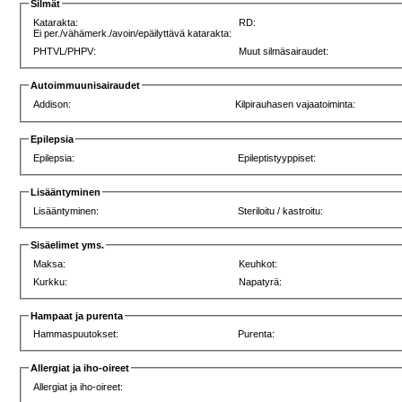
Silmät
Katarakta:
RD:
Ei per./vähämerk./avoin/epäilyttävä katarakta:
PHTVL/PHPV:
Muut silmäsairaudet:
Autoimmuunisairaudet
Addison:
Kilpirauhasen vajaatoiminta:
Epilepsia
Epilepsia:
Epileptistyyppiset:
Lisääntyminen
Lisääntyminen:
Steriloitu / kastroitu:
Sisäelimet yms.
Maksa:
Keuhkot:
Kurkku:
Napatyrä:
Hampaat ja purenta
Hammaspuutokset:
Purenta:
Allergiat ja iho-oireet
Allergiat ja iho-oireet: