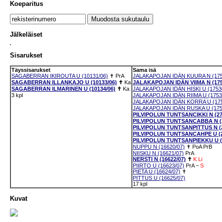
Koeparitus
Jälkeläiset
Sisarukset
Täyssisarukset
Sama isä
SAGABERRAN IKIROUTA U (10131/06)
✝
PrA
JALAKAPOJAN IDÄN KUURA N (175
SAGABERRAN ILLANKAJO U (10133/06)
✝
Ka
JALAKAPOJAN IDÄN VIIMA N (175
SAGABERRAN ILMARINEN U (10134/06)
✝
Ka
JALAKAPOJAN IDÄN HISKI U (1753
3 kpl
JALAKAPOJAN IDÄN RIIMA U (1753
JALAKAPOJAN IDÄN KORRA U (175
JALAKAPOJAN IDÄN RUSKA U (175
PILVIPOLUN TUNTSANCIKKI N (27
PILVIPOLUN TUNTSANCABBA N (2
PILVIPOLUN TUNTSANPITTUS N (2
PILVIPOLUN TUNTSANCAHPE U (2
PILVIPOLUN TUNTSANPIEKKU U (2
NUPPU N (16620/07)
✝
PoA
PrB
NIISKU N (16621/07)
PrA
NERSTI N (16622/07)
✝
K
Li
PIIRTO U (16623/07)
PrA
~
S
PIETA U (16624/07)
✝
PITTUS U (16625/07)
17 kpl
Kuvat