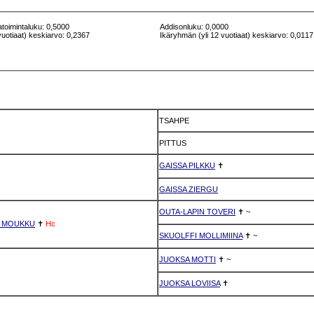
atoimintaluku: 0,5000
Addisonluku: 0,0000
vuotiaat) keskiarvo: 0,2367
Ikäryhmän (yli 12 vuotiaat) keskiarvo: 0,0117
TSAHPE
PITTUS
GAISSA PILKKU
✝
GAISSA ZIERGU
OUTA-LAPIN TOVERI
✝
~
R MOUKKU
✝
Hc
SKUOLFFI MOLLIMIINA
✝
~
JUOKSA MOTTI
✝
~
JUOKSA LOVIISA
✝