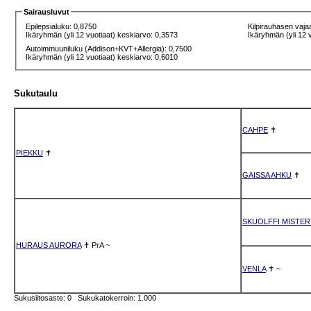
Sairausluvut
Epilepsialuku: 0,8750
Kilpirauhasen vaja
Ikäryhmän (yli 12 vuotiaat) keskiarvo: 0,3573
Ikäryhmän (yli 12 
Autoimmuuniluku (Addison+KVT+Allergia): 0,7500
Ikäryhmän (yli 12 vuotiaat) keskiarvo: 0,6010
Sukutaulu
CAHPE
✝
PIEKKU
✝
GAISSA AHKU
✝
SKUOLFFI MISTE
HURAUS AURORA
✝
PrA
~
VENLA
✝
~
Sukusiitosaste: 0 Sukukatokerroin: 1.000