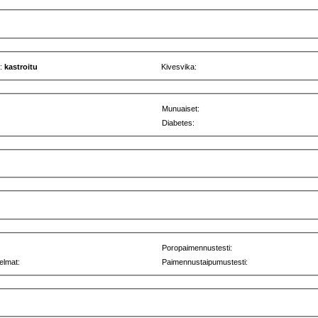
u:
kastroitu
Kivesvika:
Munuaiset:
Diabetes:
Poropaimennustesti:
elmat:
Paimennustaipumustesti: