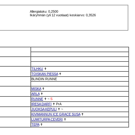
Allergialuku: 0,2500
Ikäryhmän (yli 12 vuotiaat) keskiarvo: 0,3526
TILHKU
✝
TOISKAN PIESSA
✝
BLINDIN RUNNE
MISKA
✝
ARLA
✝
RUNNE
✝
~
S
IRESA DARFI
✝
PrA
JUOKSA KEPULI
✝
~
KIVIMANNUN ICE GRACE SUSA
✝
LUMITURPA CEVERI
✝
TEPA
✝