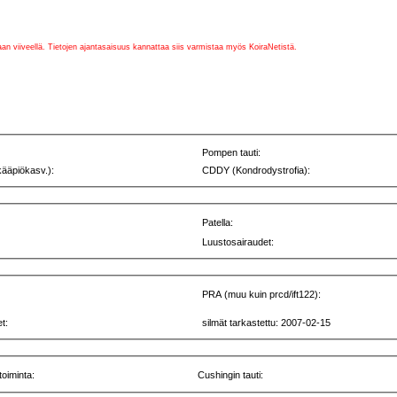
vaan viiveellä. Tietojen ajantasaisuus kannattaa siis varmistaa myös KoiraNetistä.
Pompen tauti:
kääpiökasv.):
CDDY (Kondrodystrofia):
Patella:
Luustosairaudet:
PRA (muu kuin prcd/ift122):
t:
silmät tarkastettu: 2007-02-15
toiminta:
Cushingin tauti: