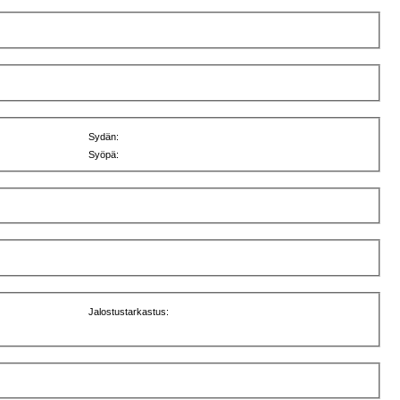
Sydän:
Syöpä:
Jalostustarkastus: