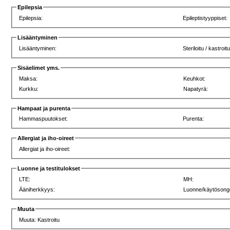
Epilepsia
Epilepsia:
Epileptistyyppiset:
Lisääntyminen
Lisääntyminen:
Steriloitu / kastroit
Sisäelimet yms.
Maksa:
Keuhkot:
Kurkku:
Napatyrä:
Hampaat ja purenta
Hammaspuutokset:
Purenta:
Allergiat ja iho-oireet
Allergiat ja iho-oireet:
Luonne ja testitulokset
LTE:
MH:
Ääniherkkyys:
Luonne/käytösong
Muuta
Muuta: Kastroitu