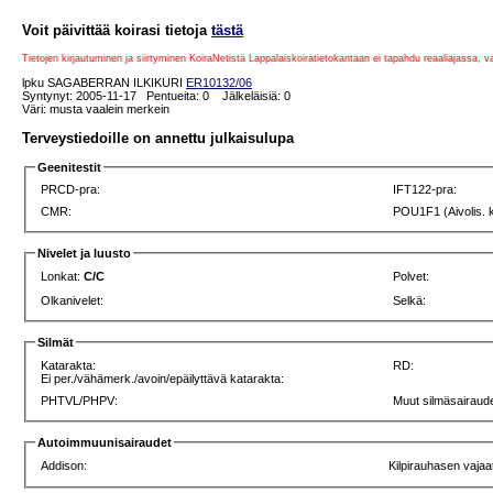
Voit päivittää koirasi tietoja
tästä
Tietojen kirjautuminen ja siirtyminen KoiraNetistä Lappalaiskoiratietokantaan ei tapahdu reaaliajassa, 
lpku SAGABERRAN ILKIKURI
ER10132/06
Syntynyt: 2005-11-17 Pentueita: 0 Jälkeläisiä: 0
Väri: musta vaalein merkein
Terveystiedoille on annettu julkaisulupa
Geenitestit
PRCD-pra:
IFT122-pra:
CMR:
POU1F1 (Aivolis. 
Nivelet ja luusto
Lonkat:
C/C
Polvet:
Olkanivelet:
Selkä:
Silmät
Katarakta:
RD:
Ei per./vähämerk./avoin/epäilyttävä katarakta:
PHTVL/PHPV:
Muut silmäsairaude
Autoimmuunisairaudet
Addison:
Kilpirauhasen vajaa