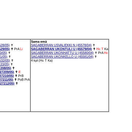
Sama emä
28/05)
✝
SAGABERRAN USVALIEKKI N (45578/04)
✝
29/05)
✝
PrA
Li
SAGABERRAN UKONTULI U (45579/04)
✝
Hc
T
Ka
0/05)
✝
SAGABERRAN UKONHATTU U (45580/04)
✝
PrA
Hc
1/05)
✝
SAGABERRAN UKONKELLO U (45581/04)
✝
32/05)
✝
4 kpl (Hc T Ka)
33/05)
✝
208/05)
✝
7209/05)
✝
E
7210/05)
✝
PrB
7211/05)
✝
PoB
PrA
7212/05)
✝