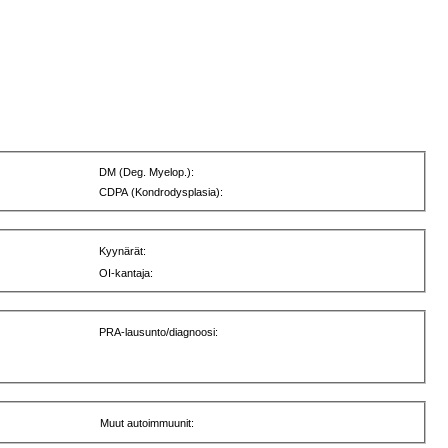
DM (Deg. Myelop.):
CDPA (Kondrodysplasia):
Kyynärät:
OI-kantaja:
PRA-lausunto/diagnoosi:
Muut autoimmuunit: