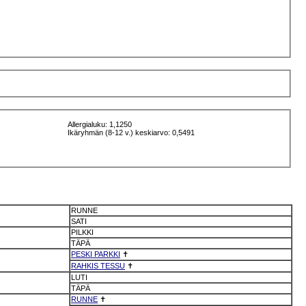
Allergialuku: 1,1250
Ikäryhmän (8-12 v.) keskiarvo: 0,5491
RUNNE
SATI
PILKKI
TÄPÄ
PESKI PARKKI
✝
RAHKIS TESSU
✝
LUTI
TÄPÄ
RUNNE
✝