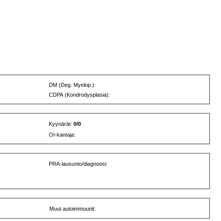
DM (Deg. Myelop.):
CDPA (Kondrodysplasia):
Kyynärät:
0/0
OI-kantaja:
PRA-lausunto/diagnoosi:
Muut autoimmuunit: