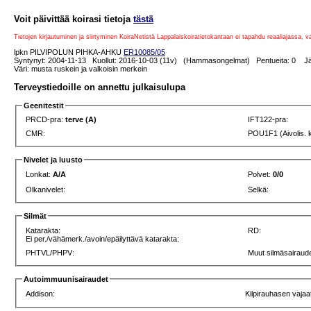
Voit päivittää koirasi tietoja
tästä
Tietojen kirjautuminen ja siirtyminen KoiraNetistä Lappalaiskoiratietokantaan ei tapahdu reaaliajassa, 
lpkn PILVIPOLUN PIHKA-AHKU
ER10085/05
Syntynyt: 2004-11-13 Kuollut: 2016-10-03 (11v) (Hammasongelmat) Pentueita: 0 Jälk
Väri: musta ruskein ja valkoisin merkein
Terveystiedoille on annettu julkaisulupa
Geenitestit
PRCD-pra:
terve (A)
IFT122-pra:
CMR:
POU1F1 (Aivolis. 
Nivelet ja luusto
Lonkat:
A/A
Polvet:
0/0
Olkanivelet:
Selkä:
Silmät
Katarakta:
RD:
Ei per./vähämerk./avoin/epäilyttävä katarakta:
PHTVL/PHPV:
Muut silmäsairaude
Autoimmuunisairaudet
Addison:
Kilpirauhasen vajaa