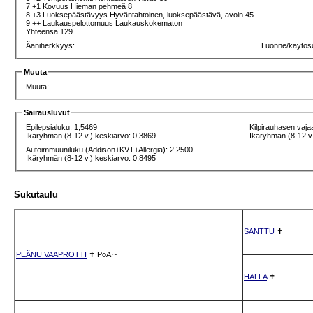
7 +1 Kovuus Hieman pehmeä 8
8 +3 Luoksepäästävyys Hyväntahtoinen, luoksepäästävä, avoin 45
9 ++ Laukauspelottomuus Laukauskokematon
Yhteensä 129
Ääniherkkyys:
Luonne/käytös
Muuta
Muuta:
Sairausluvut
Epilepsialuku: 1,5469
Kilpirauhasen vaja
Ikäryhmän (8-12 v.) keskiarvo: 0,3869
Ikäryhmän (8-12 v.
Autoimmuuniluku (Addison+KVT+Allergia): 2,2500
Ikäryhmän (8-12 v.) keskiarvo: 0,8495
Sukutaulu
SANTTU
✝
PEÄNU VAAPROTTI
✝
PoA
~
HALLA
✝