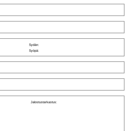
Sydän:
Syöpä:
Jalostustarkastus: