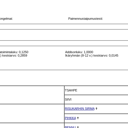
ongelmat:
Paimennustaipumustesti:
atoimintaluku: 0,1250
Addisonluku: 1,0000
) keskiarvo: 0,2859
Ikäryhmän (8-12 v.) keskiarvo: 0,0145
TSAHPE
SIIVI
RISUKARHIN SIRMA
✝
PIHKKA
✝
BENNU
✝