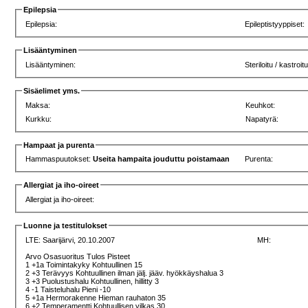
Epilepsia
Epilepsia:
Epileptistyyppiset:
Lisääntyminen
Lisääntyminen:
Steriloitu / kastroitu
Sisäelimet yms.
Maksa:
Keuhkot:
Kurkku:
Napatyrä:
Hampaat ja purenta
Hammaspuutokset:
Useita hampaita jouduttu poistamaan
Purenta:
Allergiat ja iho-oireet
Allergiat ja iho-oireet:
Luonne ja testitulokset
LTE:
Saarijärvi, 20.10.2007
MH:
Arvo Osasuoritus Tulos Pisteet
1 +1a Toimintakyky Kohtuullinen 15
2 +3 Terävyys Kohtuullinen ilman jälj. jääv. hyökkäyshalua 3
3 +3 Puolustushalu Kohtuullinen, hillitty 3
4 -1 Taisteluhalu Pieni -10
5 +1a Hermorakenne Hieman rauhaton 35
6 +2 Temperamentti Kohtuullisen vilkas 30