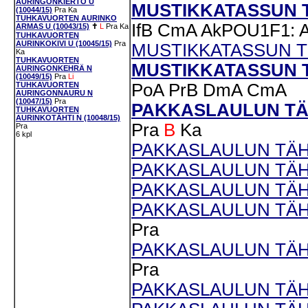
AURINGONKIERTO U
MUSTIKKATASSUN TA
(10044/15)
Pra
Ka
TUHKAVUORTEN AURINKO
IfB
CmA
AkPOU1F1: 
ARMAS U (10043/15)
✝
L
Pra
Ka
TUHKAVUORTEN
AURINKOKIVI U (10045/15)
Pra
MUSTIKKATASSUN TO
Ka
TUHKAVUORTEN
MUSTIKKATASSUN T
AURINGONKEHRÄ N
(10049/15)
Pra
Li
TUHKAVUORTEN
PoA
PrB
DmA
CmA
AURINGONNAURU N
(10047/15)
Pra
PAKKASLAULUN TÄH
TUHKAVUORTEN
AURINKOTÄHTI N (10048/15)
Pra
B
Ka
Pra
6 kpl
PAKKASLAULUN TÄHT
PAKKASLAULUN TÄHTI
PAKKASLAULUN TÄHT
PAKKASLAULUN TÄHD
Pra
PAKKASLAULUN TÄHD
Pra
PAKKASLAULUN TÄHT