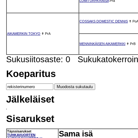
LUMITURPA RAISA
Pra
COSSAKS DOMESTIC DENNIS
✝
Po
AIKAMERKIN TOKYO
✝
PrA
MENNINKÄISEN AIKAMERKKI
✝
PrB
Sukusiitosaste: 0 Sukukatokerro
Koeparitus
Jälkeläiset
Sisarukset
Täyssisarukset
Sama isä
TUHKAVUORTEN