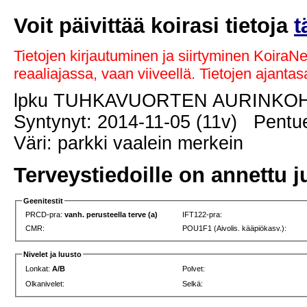
Voit päivittää koirasi tietoja
t
Tietojen kirjautuminen ja siirtyminen KoiraN
reaaliajassa, vaan viiveellä. Tietojen ajant
lpku TUHKAVUORTEN AURINKO
Syntynyt: 2014-11-05 (11v) Pentue
Väri: parkki vaalein merkein
Terveystiedoille on annettu j
Geenitestit
PRCD-pra:
vanh. perusteella terve (a)
IFT122-pra:
CMR:
POU1F1 (Aivolis. kääpiökasv.):
Nivelet ja luusto
Lonkat:
A/B
Polvet:
Olkanivelet:
Selkä: