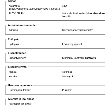
Silmät
Katarakta:
RD:
Ei per./vähämerk./avoin/epäilyttävä katarakta:
PHTVL/PHPV:
Muut silmäsairaudet:
Muu iris-sairau
todettu
Autoimmuunisairaudet
Addison:
Kilpirauhasen vajaatoiminta:
Epilepsia
Epilepsia:
Epileptistyyppiset:
Lisääntyminen
Lisääntyminen:
Steriloitu / kastroitu:
kastroitu
Sisäelimet yms.
Maksa:
Keuhkot:
Kurkku:
Napatyrä:
Hampaat ja purenta
Hammaspuutokset:
Purenta:
Allergiat ja iho-oireet
Allergiat ja iho-oireet: