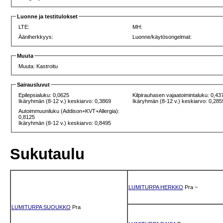
Luonne ja testitulokset
LTE:
MH:
Ääniherkkyys:
Luonne/käytösongelmat:
Muuta
Muuta: Kastroitu
Sairausluvut
Epilepsialuku: 0,0625
Kilpirauhasen vajaatoimintaluku: 0,43
Ikäryhmän (8-12 v.) keskiarvo: 0,3869
Ikäryhmän (8-12 v.) keskiarvo: 0,285
Autoimmuuniluku (Addison+KVT+Allergia):
0,8125
Ikäryhmän (8-12 v.) keskiarvo: 0,8495
Sukutaulu
LUMITURPA HERKKO
Pra
~
LUMITURPA SUOUKKO
Pra