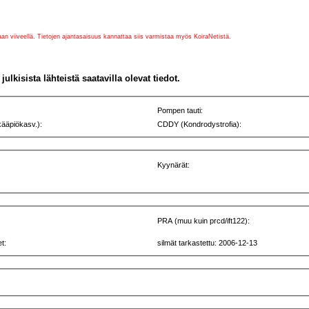
vaan viiveellä. Tietojen ajantasaisuus kannattaa siis varmistaa myös KoiraNetistä.
julkisista lähteistä saatavilla olevat tiedot.
Pompen tauti:
kääpiökasv.):
CDDY (Kondrodystrofia):
Kyynärät:
PRA (muu kuin prcd/ift122):
t:
silmät tarkastettu: 2006-12-13