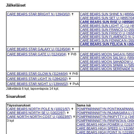
Jälkeläiset
CARE BEARS STAR BRIGHT N (13943/02)
✝
CARE BEARS SUN SHINE N (48956/
CARE BEARS SUN SET U (48957/04
CARE BEARS SUN RISE U (48958/0
CARE BEARS SUN LIGHT (C,) U (48
CARE BEARS SUN FRANCO U (2658
CARE BEARS SUN FRISCO U (2658
CARE BEARS SUN FLAMENCO N (2
CARE BEARS SUN FENNICA N (265
CARE BEARS SUN FELICIA N (2658
CARE BEARS STAR GALAXY U (31245/04)
✝
CARE BEARS STAR GATE U (31243/04)
✝
PrB
CARE BEARS MOON SAGA N (5850
CARE BEARS MOON SALSA U (5850
CARE BEARS MOON SAHADOW U (
CARE BEARS MOON SPARK U (5850
CARE BEARS MOON SERENADE N (
CARE BEARS STAR GLOW N (31244/04)
✝
PrB
CARE BEARS STAR LIGHT N (13942/02)
✝
CARE BEARS STAR NIGHT U (13944/02)
✝
PoA
Jälkeläisiä 6 kpl, lapsenlapsia 14 kpl.
Sisarukset
Täyssisarukset
Sama isä
CARE BEARS NORTH POLE N (10021/97)
✝
POMPPARINNIITYN PONTIKKAPANNU 
CARE BEARS NORTH SE U (10022/97)
✝
POMPPARINNIITYN PAJAVASARA U (3
CARE NORTH NORTH COST U (10023/97)
✝
POMPPARINNIITYN PIKIPYTTY U (345
3 kpl
POMPPARINNIITYN PIRIPINTA N (3456
CARE BEARS HIGH POWER U (13197
CARE BEARS HIGH SPEED U (13198/
CARE BEARS HIGH POINT N (13199/9