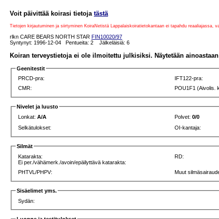
Voit päivittää koirasi tietoja
tästä
Tietojen kirjautuminen ja siirtyminen KoiraNetistä Lappalaiskoiratietokantaan ei tapahdu reaaliajassa, 
rlkn CARE BEARS NORTH STAR
FIN10020/97
Syntynyt: 1996-12-04 Pentueita: 2 Jälkeläisiä: 6
Koiran terveystietoja ei ole ilmoitettu julkisiksi. Näytetään ainoastaan 
Geenitestit
PRCD-pra:
IFT122-pra:
CMR:
POU1F1 (Aivolis. 
Nivelet ja luusto
Lonkat:
A/A
Polvet:
0/0
Selkätulokset:
OI-kantaja:
Silmät
Katarakta:
RD:
Ei per./vähämerk./avoin/epäilyttävä katarakta:
PHTVL/PHPV:
Muut silmäsairaude
Sisäelimet yms.
Sydän: