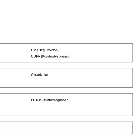
DM (Deg. Myelop.):
CDPA (Kondrodysplasia):
Olkanivelet:
PRA-lausunto/diagnoosi: