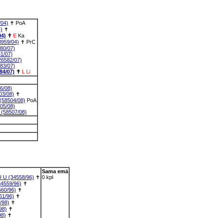
04)
✝
PoA
)
✝
4)
✝
E
Ka
959/04)
✝
PrC
0/07)
1/07)
6582/07)
83/07)
4/07)
✝
L
Li
6/08)
3/08)
✝
58504/08)
PoA
5/08)
58507/08)
Sama emä
U (34558/96)
✝
0 kpl
4559/96)
✝
60/96)
✝
1/96)
✝
/98)
✝
98)
✝
8)
✝