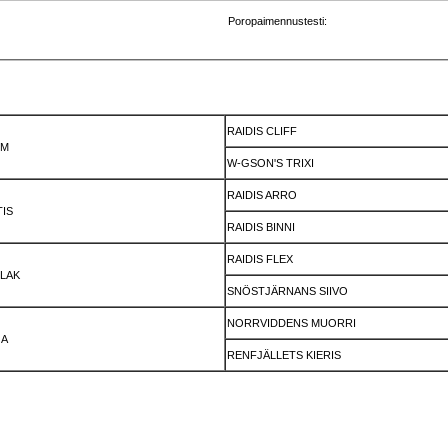
Poropaimennustesti:
RAIDIS CLIFF
IM
W-GSON'S TRIXI
RAIDIS ARRO
TIS
RAIDIS BINNI
RAIDIS FLEX
SLAK
SNÖSTJÄRNANS SIIVO
NORRVIDDENS MUORRI
JA
RENFJÄLLETS KIERIS