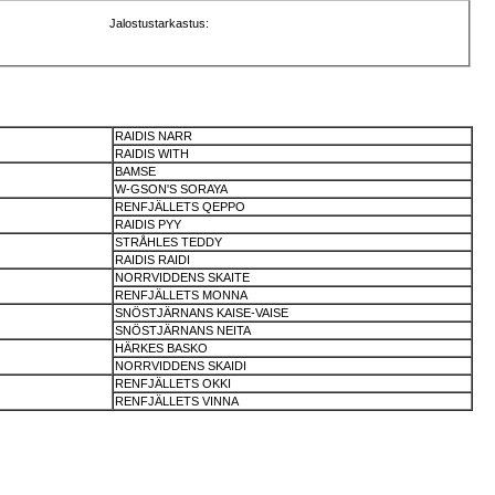
Jalostustarkastus:
RAIDIS NARR
RAIDIS WITH
BAMSE
W-GSON'S SORAYA
RENFJÄLLETS QEPPO
RAIDIS PYY
STRÅHLES TEDDY
RAIDIS RAIDI
NORRVIDDENS SKAITE
RENFJÄLLETS MONNA
SNÖSTJÄRNANS KAISE-VAISE
SNÖSTJÄRNANS NEITA
HÄRKES BASKO
NORRVIDDENS SKAIDI
RENFJÄLLETS OKKI
RENFJÄLLETS VINNA