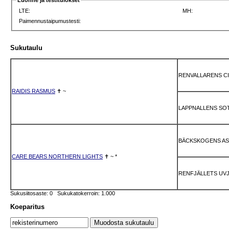
Luonne ja testitulokset
LTE:
MH:
Paimennustaipumustesti:
Sukutaulu
RENVALLARENS C
RAIDIS RASMUS
✝
~
LAPPNALLENS SO
BÄCKSKOGENS A
CARE BEARS NORTHERN LIGHTS
✝
~
*
RENFJÄLLETS UV
Sukusiitosaste: 0 Sukukatokerroin: 1.000
Koeparitus