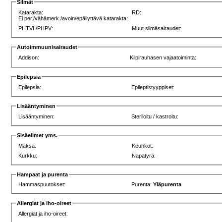
Silmät
Katarakta:
RD:
Ei per./vähämerk./avoin/epäilyttävä katarakta:
PHTVL/PHPV:
Muut silmäsairaudet:
Autoimmuunisairaudet
Addison:
Kilpirauhasen vajaatoiminta:
Epilepsia
Epilepsia:
Epileptistyyppiset:
Lisääntyminen
Lisääntyminen:
Steriloitu / kastroitu:
Sisäelimet yms.
Maksa:
Keuhkot:
Kurkku:
Napatyrä:
Hampaat ja purenta
Hammaspuutokset:
Purenta:
Yläpurenta
Allergiat ja iho-oireet
Allergiat ja iho-oireet: