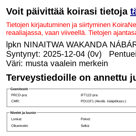
Voit päivittää koirasi tietoja
t
Tietojen kirjautuminen ja siirtyminen KoiraN
reaaliajassa, vaan viiveellä. Tietojen ajant
lpkn NINAITWA WAKANDA NÁBÁ
Syntynyt: 2025-12-04 (0v) Pentuei
Väri: musta vaalein merkein
Terveystiedoille on annettu j
Geenitestit
PRCD-pra:
IFT122-pra:
CMR:
POU1F1 (Aivolis. kääpiökasv.):
Nivelet ja luusto
Lonkat:
Polvet:
Olkanivelet:
Selkä: