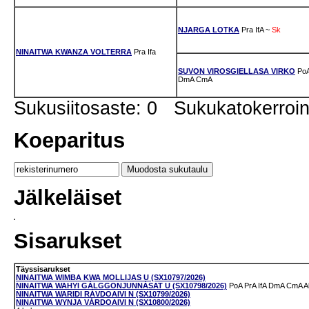
NJARGA LOTKA
Pra
IfA
~
Sk
NINAITWA KWANZA VOLTERRA
Pra
Ifa
SUVON VIROSGIELLASA VIRKO
Po
DmA
CmA
Sukusiitosaste: 0 Sukukatokerro
Koeparitus
Jälkeläiset
Sisarukset
Täyssisarukset
NINAITWA WIMBA KWA MOLLIJAS U (SX10797/2026)
NINAITWA WAHYI GÁLGGONJUNNÁSAT U (SX10798/2026)
PoA
PrA
IfA
DmA
CmA
A
NINAITWA WARIDI RÁVDOAIVI N (SX10799/2026)
NINAITWA WYNJA VÁRDOAIVI N (SX10800/2026)