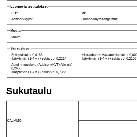
Luonne ja testitulokset
LTE:
MH:
Ääniherkkyys:
Luonne/käytösongelmat:
Muuta
Muuta:
Sairausluvut
Epilepsialuku: 0,0156
Kilpirauhasen vajaatoimintaluku: 0,00
Ikäryhmän (1-4 v.) keskiarvo: 0,2214
Ikäryhmän (1-4 v.) keskiarvo: 0,2108
Autoimmuuniluku (Addison+KVT+Allergia):
0,2656
Ikäryhmän (1-4 v.) keskiarvo: 0,7383
Sukutaulu
CALMMO