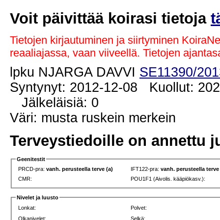
Voit päivittää koirasi tietoja
t
Tietojen kirjautuminen ja siirtyminen KoiraN
reaaliajassa, vaan viiveellä. Tietojen ajant
lpku NJARGA DAVVI
SE11390/201
Syntynyt: 2012-12-08 Kuollut: 20
Jälkeläisiä: 0
Väri: musta ruskein merkein
Terveystiedoille on annettu j
Geenitestit
PRCD-pra:
vanh. perusteella terve (a)
IFT122-pra:
vanh. perusteella terve
CMR:
POU1F1 (Aivolis. kääpiökasv.):
Nivelet ja luusto
Lonkat:
Polvet:
Olkanivelet:
Selkä: