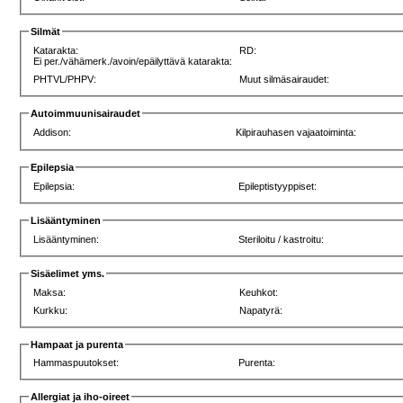
Silmät
Katarakta:
RD:
Ei per./vähämerk./avoin/epäilyttävä katarakta:
PHTVL/PHPV:
Muut silmäsairaudet:
Autoimmuunisairaudet
Addison:
Kilpirauhasen vajaatoiminta:
Epilepsia
Epilepsia:
Epileptistyyppiset:
Lisääntyminen
Lisääntyminen:
Steriloitu / kastroitu:
Sisäelimet yms.
Maksa:
Keuhkot:
Kurkku:
Napatyrä:
Hampaat ja purenta
Hammaspuutokset:
Purenta:
Allergiat ja iho-oireet