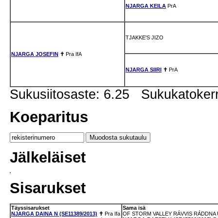
NJARGA KEILA
PrA
TJAKKE'S JIZO
NJARGA JOSEFIN
✝
Pra
IfA
NJARGA SIIRI
✝
PrA
Sukusiitosaste: 6.25 Sukukatoker
Koeparitus
Jälkeläiset
Sisarukset
Täyssisarukset
Sama isä
NJARGA DAINA N (SE11389/2013)
✝
Pra
Ifa
OF STORM VALLEY RÁVVIS RÁDDNA U