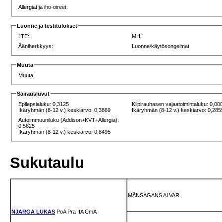
Allergiat ja iho-oireet:
Luonne ja testitulokset
LTE:
MH:
Ääniherkkyys:
Luonne/käytösongelmat:
Muuta
Muuta:
Sairausluvut
Epilepsialuku: 0,3125
Kilpirauhasen vajaatoimintaluku: 0,00
Ikäryhmän (8-12 v.) keskiarvo: 0,3869
Ikäryhmän (8-12 v.) keskiarvo: 0,285
Autoimmuuniluku (Addison+KVT+Allergia):
0,5625
Ikäryhmän (8-12 v.) keskiarvo: 0,8495
Sukutaulu
MÅNSAGANS ALVAR
NJARGA LUKAS
PoA
Pra
IfA
CmA