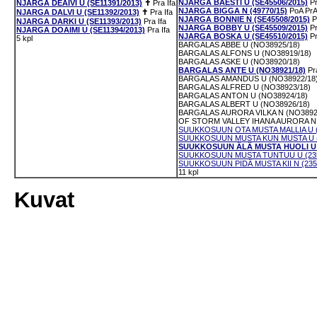
NJARGA BAESTI U (SE45506/2015)
P
NJARGA DEAIVI U (SE11391/2013)
✝
Pra
Ifa
NJARGA BIGGA N (49770/15)
PoA
PrA
NJARGA DALVI U (SE11392/2013)
✝
Pra
Ifa
NJARGA BONNIE N (SE45508/2015)
P
NJARGA DARKI U (SE11393/2013)
Pra
Ifa
NJARGA BOBBY U (SE45509/2015)
P
NJARGA DOAIMI U (SE11394/2013)
Pra
Ifa
NJARGA BOSKA U (SE45510/2015)
P
5 kpl
BARGALAS ABBE U (NO38925/18)
BARGALAS ALFONS U (NO38919/18)
BARGALAS ASKE U (NO38920/18)
BARGALAS ANTE U (NO38921/18)
Pr
BARGALAS AMANDUS U (NO38922/18
BARGALAS ALFRED U (NO38923/18)
BARGALAS ANTON U (NO38924/18)
BARGALAS ALBERT U (NO38926/18)
BARGALAS AURORA VILKA N (NO3892
OF STORM VALLEY IHANA AURORA N 
SUUKKOSUUN OTA MUSTA MALLIA U (
SUUKKOSUUN MUSTA KUN MUSTA U (
SUUKKOSUUN ÄLÄ MUSTA HUOLI U (
SUUKKOSUUN MUSTA TUNTUU U (235
SUUKKOSUUN PIDÄ MUSTA KII N (235
11 kpl
Kuvat