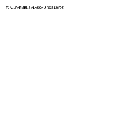
FJÄLLFARMENS ALASKA U (S36126/96)