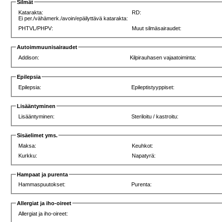
Silmät
Katarakta:
RD:
Ei per./vähämerk./avoin/epäilyttävä katarakta:
PHTVL/PHPV:
Muut silmäsairaudet:
Autoimmuunisairaudet
Addison:
Kilpirauhasen vajaatoiminta:
Epilepsia
Epilepsia:
Epileptistyyppiset:
Lisääntyminen
Lisääntyminen:
Steriloitu / kastroitu:
Sisäelimet yms.
Maksa:
Keuhkot:
Kurkku:
Napatyrä:
Hampaat ja purenta
Hammaspuutokset:
Purenta:
Allergiat ja iho-oireet
Allergiat ja iho-oireet: