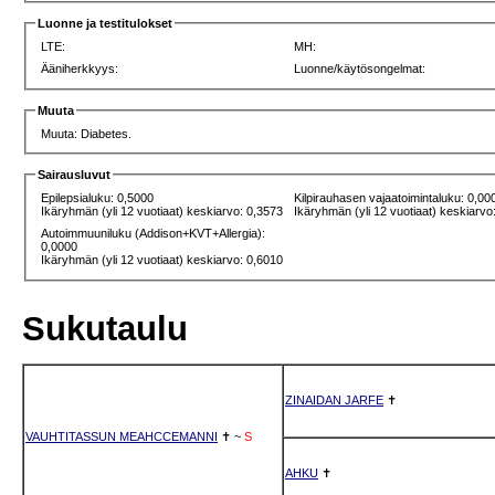
Luonne ja testitulokset
LTE:
MH:
Ääniherkkyys:
Luonne/käytösongelmat:
Muuta
Muuta: Diabetes.
Sairausluvut
Epilepsialuku: 0,5000
Kilpirauhasen vajaatoimintaluku: 0,00
Ikäryhmän (yli 12 vuotiaat) keskiarvo: 0,3573
Ikäryhmän (yli 12 vuotiaat) keskiarvo
Autoimmuuniluku (Addison+KVT+Allergia):
0,0000
Ikäryhmän (yli 12 vuotiaat) keskiarvo: 0,6010
Sukutaulu
ZINAIDAN JARFE
✝
VAUHTITASSUN MEAHCCEMANNI
✝
~
S
AHKU
✝