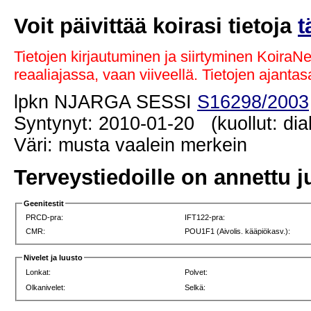
Voit päivittää koirasi tietoja
t
Tietojen kirjautuminen ja siirtyminen KoiraN
reaaliajassa, vaan viiveellä. Tietojen ajant
lpkn NJARGA SESSI
S16298/2003
Syntynyt: 2010-01-20 (kuollut: di
Väri: musta vaalein merkein
Terveystiedoille on annettu j
Geenitestit
PRCD-pra:
IFT122-pra:
CMR:
POU1F1 (Aivolis. kääpiökasv.):
Nivelet ja luusto
Lonkat:
Polvet:
Olkanivelet:
Selkä: