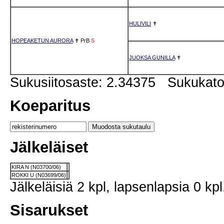
HULIVILI
✝
HOPEAKETUN AURORA
✝
PrB
S
JUOKSA GUNILLA
✝
Sukusiitosaste: 2.34375 Sukukat
Koeparitus
Jälkeläiset
KIRA N (N03700/06)
ROKKI U (N03699/06)
Jälkeläisiä 2 kpl, lapsenlapsia 0 kpl
Sisarukset