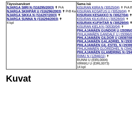
Täyssisarukset
Sama isä
NJARGA SIIRI N (S16295/2003)
✝
PrA
KISURAN KIIRA N (30525/04)
✝
PrA
I
NJARGA SKIHPÁR U (S16296/2003)
✝
PrB
Ka
KISURAN KOSATUS U (30526/04)
✝
NJARGA SIKKA N (S16297/2003)
✝
KISURAN KESAKKO N (30527/04)
✝
NJARGA SUNNA N (S16294/2003)
✝
KISURAN KILKURA U (30528/04)
✝
4 kpl
KISURAN KUFIHTAR N (30529/04)
KISURAN KIELA N (30530/04)
✝
PIHLAJAMÄEN GUNDOR U (29395/0
PIHLAJAMÄEN GANDALF U (29396/0
PIHLAJAMÄEN GILDOR U (29397/08
PIHLAJAMÄEN GALADRIEL N (2939
PIHLAJAMÄEN GIL-ESTEL N (29399
PIHLAJAMÄEN GLOREDHEL N (2940
PIHLAJAMÄEN GLAMDRING N (2940
RIIMU N (12846/11)
✝
RUNNI U (EIRL0004)
VIRKKU U (EIRL0073)
14 kpl
Kuvat