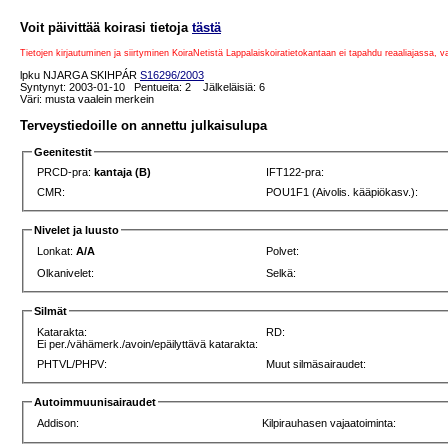
Voit päivittää koirasi tietoja
tästä
Tietojen kirjautuminen ja siirtyminen KoiraNetistä Lappalaiskoiratietokantaan ei tapahdu reaaliajassa, 
lpku NJARGA SKIHPÁR
S16296/2003
Syntynyt: 2003-01-10 Pentueita: 2 Jälkeläisiä: 6
Väri: musta vaalein merkein
Terveystiedoille on annettu julkaisulupa
Geenitestit
PRCD-pra:
kantaja (B)
IFT122-pra:
CMR:
POU1F1 (Aivolis. kääpiökasv.):
Nivelet ja luusto
Lonkat:
A/A
Polvet:
Olkanivelet:
Selkä:
Silmät
Katarakta:
RD:
Ei per./vähämerk./avoin/epäilyttävä katarakta:
PHTVL/PHPV:
Muut silmäsairaudet:
Autoimmuunisairaudet
Addison:
Kilpirauhasen vajaatoiminta: