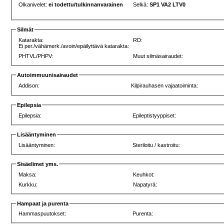
Olkanivelet:
ei todettu/tulkinnanvarainen
Selkä:
SP1 VA2 LTV0
Silmät
Katarakta:
RD:
Ei per./vähämerk./avoin/epäilyttävä katarakta:
PHTVL/PHPV:
Muut silmäsairaudet:
Autoimmuunisairaudet
Addison:
Kilpirauhasen vajaatoiminta:
Epilepsia
Epilepsia:
Epileptistyyppiset:
Lisääntyminen
Lisääntyminen:
Steriloitu / kastroitu:
Sisäelimet yms.
Maksa:
Keuhkot:
Kurkku:
Napatyrä:
Hampaat ja purenta
Hammaspuutokset:
Purenta: