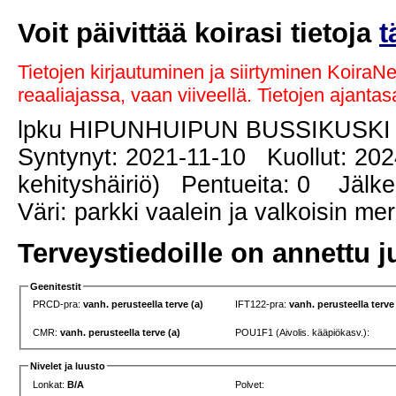
Voit päivittää koirasi tietoja
t
Tietojen kirjautuminen ja siirtyminen KoiraN
reaaliajassa, vaan viiveellä. Tietojen ajant
lpku HIPUNHUIPUN BUSSIKUSK
Syntynyt: 2021-11-10 Kuollut: 20
kehityshäiriö) Pentueita: 0 Jälkel
Väri: parkki vaalein ja valkoisin me
Terveystiedoille on annettu j
Geenitestit
PRCD-pra:
vanh. perusteella terve (a)
IFT122-pra:
vanh. perusteella terve
CMR:
vanh. perusteella terve (a)
POU1F1 (Aivolis. kääpiökasv.):
Nivelet ja luusto
Lonkat:
B/A
Polvet: