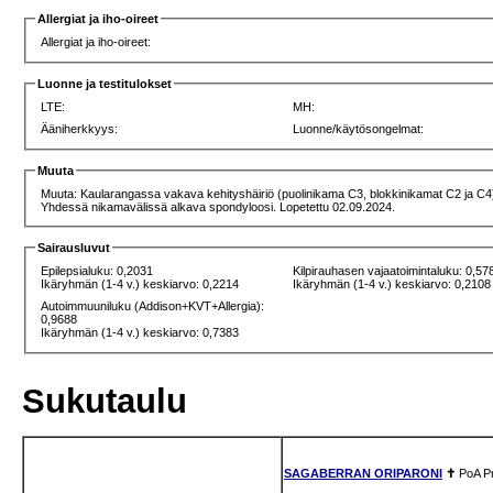
Allergiat ja iho-oireet
Allergiat ja iho-oireet:
Luonne ja testitulokset
LTE:
MH:
Ääniherkkyys:
Luonne/käytösongelmat:
Muuta
Muuta: Kaularangassa vakava kehityshäiriö (puolinikama C3, blokkinikamat C2 ja C4
Yhdessä nikamavälissä alkava spondyloosi. Lopetettu 02.09.2024.
Sairausluvut
Epilepsialuku: 0,2031
Kilpirauhasen vajaatoimintaluku: 0,57
Ikäryhmän (1-4 v.) keskiarvo: 0,2214
Ikäryhmän (1-4 v.) keskiarvo: 0,2108
Autoimmuuniluku (Addison+KVT+Allergia):
0,9688
Ikäryhmän (1-4 v.) keskiarvo: 0,7383
Sukutaulu
SAGABERRAN ORIPARONI
✝
PoA
P