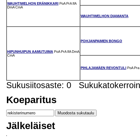
WAUHTIWELHON ERÄNIKKARI
PoA
PrA
IfA
DmA
CmA
WAUHTIWELHON DIAMANTA
POHJANPAIMEN BONGO
HIPUNHUIPUN AAMUTUIMA
PoA
PrA
IfA
DmA
CmA
PIHLAJAMÄEN REVONTULI
PoA
Pra
Sukusiitosaste: 0 Sukukatokerro
Koeparitus
Jälkeläiset