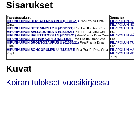
Sisarukset
Täyssisarukset
Sama isä
HIPUNHUIPUN BENSALENKKARI U (61310/21)
Poa
Pra
Ifa
Dma
PILVIPOLUN IS
Cma
PILVIPOLUN ISO
HIPUNHUIPUN BETONIMYLLY U (61311/21)
Poa
Pra
Ifa
Dma
Cma
PILVIPOLUN KU
HIPUNHUIPUN BELLADONNA N (61312/21)
Poa
Pra
Ifa
Dma
Cma
Pra
HIPUNHUIPUN BALETTITOSSU N (61313/21)
Poa
Pra
Ifa
Dma
Cma
PILVIPOLUN VÄ
HIPUNHUIPUN BITTINIKKARI U (61314/21)
Poa
Pra
Ifa
Dma
Cma
Pra
HIPUNHUIPUN BRONTOSAURUS U (61315/21)
Poa
Pra
Ifa
Dma
PILVIPOLUN TU
Cma
Pra
HIPUNHUIPUN BONGORUMPU U (61316/21)
Poa
Pra
Ifa
Dma
Cma
PILVIPOLUN HA
7 kpl
PILVIPOLUN PO
7 kpl
Kuvat
Koiran tulokset vuosikirjassa