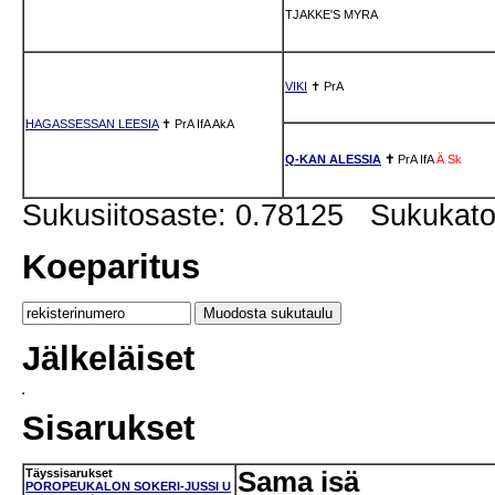
TJAKKE'S MYRA
VIKI
✝
PrA
HAGASSESSAN LEESIA
✝
PrA
IfA
AkA
Q-KAN ALESSIA
✝
PrA
IfA
Ä
Sk
Sukusiitosaste: 0.78125 Sukukat
Koeparitus
Jälkeläiset
Sisarukset
Täyssisarukset
Sama isä
POROPEUKALON SOKERI-JUSSI U