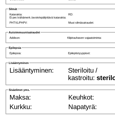
Silmät
Katarakta:
RD:
Ei per./vähämerk./avoin/epäilyttävä katarakta:
PHTVL/PHPV:
Muut silmäsairaudet:
Autoimmuunisairaudet
Addison:
Kilpirauhasen vajaatoiminta:
Epilepsia
Epilepsia:
Epileptistyyppiset:
Lisääntyminen
Lisääntyminen:
Steriloitu /
kastroitu:
steril
Sisäelimet yms.
Maksa:
Keuhkot:
Kurkku:
Napatyrä: