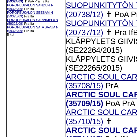
(59324/09)
✝
PoA
Pra
Ifa
Ka
SUOPUNKITYTÖN 
POROPEUKALON SANDUR N
(59325/09)
Pra
Ifa
(20738/12)
✝
PoA
P
POROPEUKALON SEESAM N
(59326/09)
Pra
Ifa
POROPEUKALON SARVIKIELA N
SUOPUNKITYTÖN 
(59327/09)
Pra
Ifa
POROPEUKALON SATA SAVUA N
(20737/12)
✝
Pra
If
(59328/09)
Pra
Ifa
5 kpl
KLÄPPYLETS GIIVI
(SE22264/2015)
KLÄPPYLETS GIIVI
(SE22265/2015)
ARCTIC SOUL CA
(35708/15)
PrA
ARCTIC SOUL CA
(35709/15)
PoA
PrA
ARCTIC SOUL CAR
(35710/15)
✝
ARCTIC SOUL CA