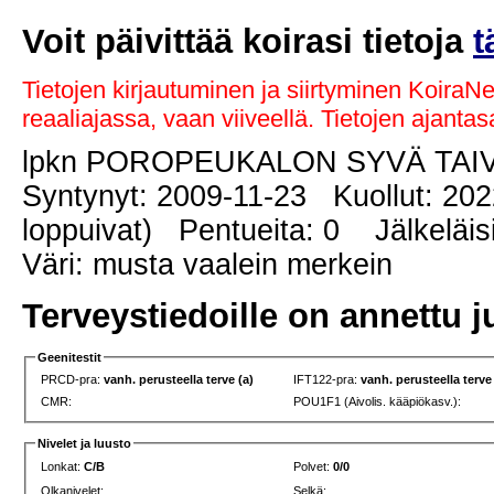
Voit päivittää koirasi tietoja
t
Tietojen kirjautuminen ja siirtyminen KoiraN
reaaliajassa, vaan viiveellä. Tietojen ajant
lpkn POROPEUKALON SYVÄ TAI
Syntynyt: 2009-11-23 Kuollut: 20
loppuivat) Pentueita: 0 Jälkeläisi
Väri: musta vaalein merkein
Terveystiedoille on annettu j
Geenitestit
PRCD-pra:
vanh. perusteella terve (a)
IFT122-pra:
vanh. perusteella terve
CMR:
POU1F1 (Aivolis. kääpiökasv.):
Nivelet ja luusto
Lonkat:
C/B
Polvet:
0/0
Olkanivelet:
Selkä: