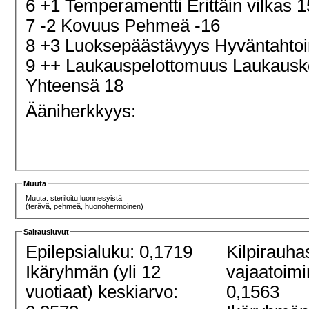
6 +1 Temperamentti Erittäin vilkas 
7 -2 Kovuus Pehmeä -16
8 +3 Luoksepäästävyys Hyväntahtoi
9 ++ Laukauspelottomuus Laukaus
Yhteensä 18
Ääniherkkyys:
Muuta
Muuta: steriloitu luonnesyistä
(terävä, pehmeä, huonohermoinen)
Sairausluvut
Epilepsialuku: 0,1719
Kilpirauha
Ikäryhmän (yli 12
vajaatoimi
vuotiaat) keskiarvo:
0,1563