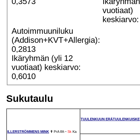
0,3573
Ikäryhmän 
vuotiaat)
keskiarvo:
Autoimmuuniluku
(Addison+KVT+Allergia):
0,2813
Ikäryhmän (yli 12
vuotiaat) keskiarvo:
0,6010
Sukutaulu
TUULENKUUN ERÄTUULENKUISKE
ILLERSTRÖMMENS MINK
✝
PrA
IfA
~
Sk
Ka