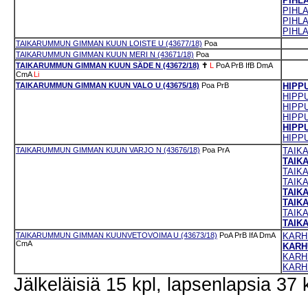
PIHLA
PIHLA
PIHLA
PIHL
TAIKARUMMUN GIMMAN KUUN LOISTE U (43677/18)
Poa
TAIKARUMMUN GIMMAN KUUN MERI N (43671/18)
Poa
TAIKARUMMUN GIMMAN KUUN SÄDE N (43672/18)
✝
L
PoA
PrB
IfB
DmA
CmA
Li
TAIKARUMMUN GIMMAN KUUN VALO U (43675/18)
Poa
PrB
HIPPU
HIPPU
HIPPU
HIPPU
HIPPU
HIPPU
TAIKARUMMUN GIMMAN KUUN VARJO N (43676/18)
Poa
PrA
TAIK
TAIKA
TAIK
TAIKA
TAIK
TAIK
TAIK
TAIK
TAIKARUMMUN GIMMAN KUUNVETOVOIMA U (43673/18)
PoA
PrB
IfA
DmA
KARHU
CmA
KARHU
KARHU
KARHU
Jälkeläisiä 15 kpl, lapsenlapsia 37 