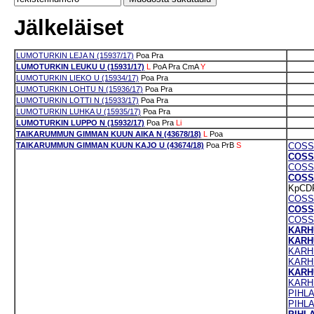
Jälkeläiset
LUMOTURKIN LEJA N (15937/17)
Poa
Pra
LUMOTURKIN LEUKU U (15931/17)
L
PoA
Pra
CmA
Y
LUMOTURKIN LIEKO U (15934/17)
Poa
Pra
LUMOTURKIN LOHTU N (15936/17)
Poa
Pra
LUMOTURKIN LOTTI N (15933/17)
Poa
Pra
LUMOTURKIN LUHKA U (15935/17)
Poa
Pra
LUMOTURKIN LUPPO N (15932/17)
Poa
Pra
Li
TAIKARUMMUN GIMMAN KUUN AIKA N (43678/18)
L
Poa
TAIKARUMMUN GIMMAN KUUN KAJO U (43674/18)
Poa
PrB
S
COSS
COSS
COSSA
COSSA
KpCD
COSS
COSSA
COSS
KARH
KARH
KARHU
KARH
KARH
KARH
PIHLA
PIHL