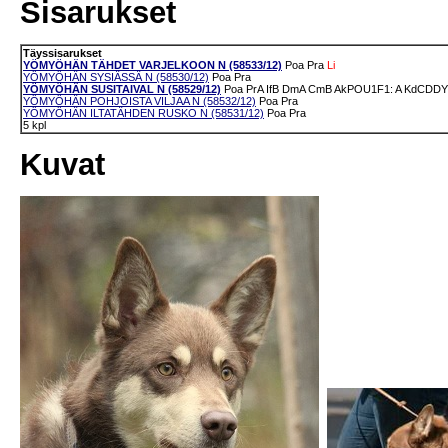
Sisarukset
Täyssisarukset
YÖMYÖHÄN TÄHDET VARJELKOON N (58533/12)
Poa
Pra
Li
YÖMYÖHÄN SYSIÄSSÄ N (58530/12)
Poa
Pra
YÖMYÖHÄN SUSITAIVAL N (58529/12)
Poa
PrA
IfB
DmA
CmB
AkPOU1F1: A
KdCDDY:
YÖMYÖHÄN POHJOISTA VILJAA N (58532/12)
Poa
Pra
YÖMYÖHÄN ILTATÄHDEN RUSKO N (58531/12)
Poa
Pra
5 kpl
Kuvat