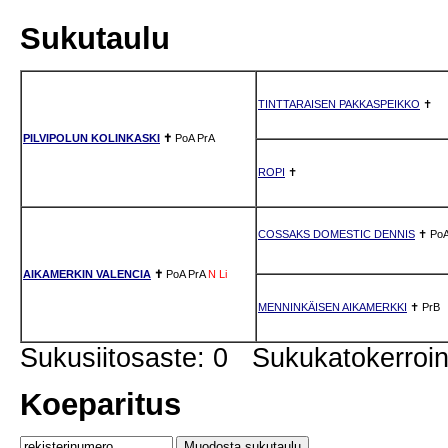
Sukutaulu
TINTTARAISEN PAKKASPEIKKO
✝
PILVIPOLUN KOLINKASKI
✝
PoA
PrA
ROPI
✝
COSSAKS DOMESTIC DENNIS
✝
Po
AIKAMERKIN VALENCIA
✝
PoA
PrA
N
Li
MENNINKÄISEN AIKAMERKKI
✝
PrB
Sukusiitosaste: 0 Sukukatokerro
Koeparitus