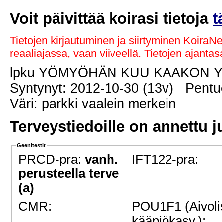
Voit päivittää koirasi tietoja
t
Tietojen kirjautuminen ja siirtyminen KoiraN
reaaliajassa, vaan viiveellä. Tietojen ajant
lpku YÖMYÖHÄN KUU KAAKON 
Syntynyt: 2012-10-30 (13v) Pentue
Väri: parkki vaalein merkein
Terveystiedoille on annettu j
Geenitestit
PRCD-pra:
vanh.
IFT122-pra:
perusteella terve
(a)
CMR:
POU1F1 (Aivoli
kääpiökasv.):