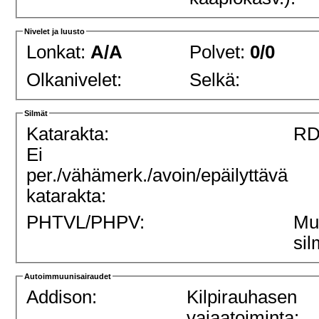
Nivelet ja luusto
Lonkat:
A/A
Polvet:
0/0
Olkanivelet:
Selkä:
Silmät
Katarakta:
RD
Ei
per./vähämerk./avoin/epäilyttävä
katarakta:
PHTVL/PHPV:
Mu
sil
Autoimmuunisairaudet
Addison:
Kilpirauhasen
vajaatoiminta: