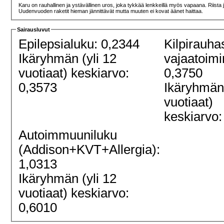
Karu on rauhallinen ja ystävällinen uros, joka tykkää lenkkeillä myös vapaana. Riista 
Uudenvuoden raketit hieman jännittävät mutta muuten ei kovat äänet haittaa.
Sairausluvut
Epilepsialuku: 0,2344
Kilpirauha
Ikäryhmän (yli 12
vajaatoimi
vuotiaat) keskiarvo:
0,3750
0,3573
Ikäryhmän 
vuotiaat)
keskiarvo:
Autoimmuuniluku
(Addison+KVT+Allergia):
1,0313
Ikäryhmän (yli 12
vuotiaat) keskiarvo:
0,6010