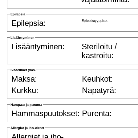
Epilepsia
Epilepsia:
Epileptistyyppiset:
Lisääntyminen
Lisääntyminen:
Steriloitu /
kastroitu:
Sisäelimet yms.
Maksa:
Keuhkot:
Kurkku:
Napatyrä:
Hampaat ja purenta
Hammaspuutokset:
Purenta:
Allergiat ja iho-oireet
Allergiat ja iho-