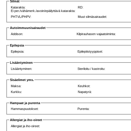
Silmät
Katarakta:
RD:
Ei per./vähämerk./avoin/epäilyttävä katarakta:
PHTVL/PHPV:
Muut silmäsairaudet:
Autoimmuunisairaudet
Addison:
Kilpirauhasen vajaatoiminta:
Epilepsia
Epilepsia:
Epileptistyyppiset:
Lisääntyminen
Lisääntyminen:
Steriloitu / kastroitu:
Sisäelimet yms.
Maksa:
Keuhkot:
Kurkku:
Napatyrä:
Hampaat ja purenta
Hammaspuutokset:
Purenta:
Allergiat ja iho-oireet
Allergiat ja iho-oireet: