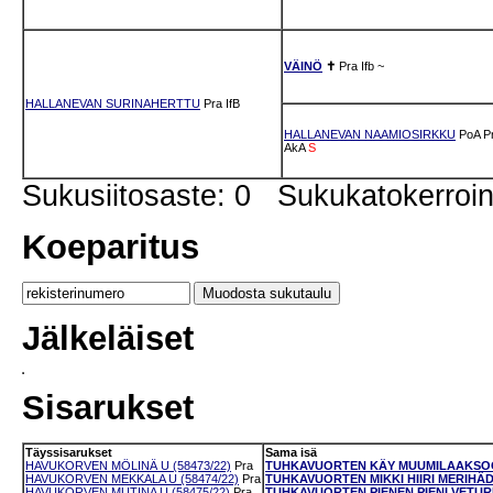
VÄINÖ
✝
Pra
Ifb
~
HALLANEVAN SURINAHERTTU
Pra
IfB
HALLANEVAN NAAMIOSIRKKU
PoA
P
AkA
S
Sukusiitosaste: 0 Sukukatokerro
Koeparitus
Jälkeläiset
Sisarukset
Täyssisarukset
Sama isä
HAVUKORVEN MÖLINÄ U (58473/22)
Pra
TUHKAVUORTEN KÄY MUUMILAAKSOON
HAVUKORVEN MEKKALA U (58474/22)
Pra
TUHKAVUORTEN MIKKI HIIRI MERIHÄDÄ
HAVUKORVEN MUTINA U (58475/22)
Pra
TUHKAVUORTEN PIENEN PIENI VETURI 