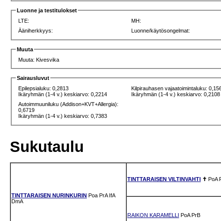
Luonne ja testitulokset
LTE:
MH:
Ääniherkkyys:
Luonne/käytösongelmat:
Muuta
Muuta: Kivesvika
Sairausluvut
Epilepsialuku: 0,2813
Kilpirauhasen vajaatoimintaluku: 0,15
Ikäryhmän (1-4 v.) keskiarvo: 0,2214
Ikäryhmän (1-4 v.) keskiarvo: 0,2108
Autoimmuuniluku (Addison+KVT+Allergia):
0,6719
Ikäryhmän (1-4 v.) keskiarvo: 0,7383
Sukutaulu
TINTTARAISEN VILTINVAHTI
✝
PoA
TINTTARAISEN NURINKURIN
Poa
PrA
IfA
DmA
RAIKON KARAMELLI
PoA
PrB