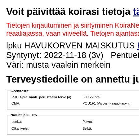
Voit päivittää koirasi tietoja
t
Tietojen kirjautuminen ja siirtyminen KoiraN
reaaliajassa, vaan viiveellä. Tietojen ajant
lpku HAVUKORVEN MAISKUTUS
Syntynyt: 2022-11-18 (3v) Pentuei
Väri: musta vaalein merkein
Terveystiedoille on annettu j
Geenitestit
PRCD-pra:
vanh. perusteella terve (a)
IFT122-pra:
CMR:
POU1F1 (Aivolis. kääpiökasv.):
Nivelet ja luusto
Lonkat:
Polvet:
Olkanivelet:
Selkä: