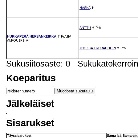
NASKA
✝
ANTTU
✝
Prb
HUKKAPERÄ HEPSANKEIKKA
✝
PrA
IfA
AkPOU1F1: A
JUOKSA TRUBADUURI
✝
Prb
Sukusiitosaste: 0 Sukukatokerro
Koeparitus
Jälkeläiset
Sisarukset
Täyssisarukset
Sama isä
Sama em