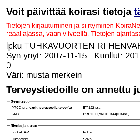
Voit päivittää koirasi tietoja
t
Tietojen kirjautuminen ja siirtyminen KoiraN
reaaliajassa, vaan viiveellä. Tietojen ajant
lpku TUHKAVUORTEN RIIHENVA
Syntynyt: 2007-11-15 Kuollut: 201
0
Väri: musta merkein
Terveystiedoille on annettu j
Geenitestit
PRCD-pra:
vanh. perusteella terve (a)
IFT122-pra:
CMR:
POU1F1 (Aivolis. kääpiökasv.):
Nivelet ja luusto
Lonkat:
A/A
Polvet:
Olkanivelet:
Selkä: