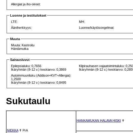
Allergiat ja iho-oireet:
Luonne ja testitulokset
LTE:
MH:
Ääniherkkyys:
Luonne/käytösongelmat:
Muuta
Muuta: Kastroitu
Häntämutka
Sairausluvut
Epilepsialuku: 0,7656
Kilpirauhasen vajaatoimintaluku: 0,25
Ikäryhmän (8-12 v.) keskiarvo: 0,3869
Ikäryhmän (8-12 v.) keskiarvo: 0,285
Autoimmuuniluku (Addison+KVT+Allergia):
1,2500
Ikäryhmän (8-12 v.) keskiarvo: 0,8495
Sukutaulu
HANKAMUKAN HALAVA HISKI
✝
NIEKKA
✝
PrA