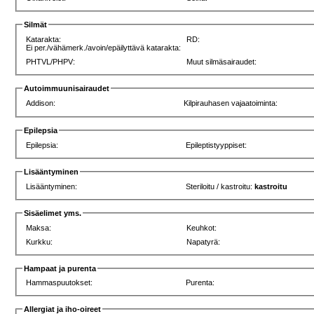
Silmät
Katarakta:
RD:
Ei per./vähämerk./avoin/epäilyttävä katarakta:
PHTVL/PHPV:
Muut silmäsairaudet:
Autoimmuunisairaudet
Addison:
Kilpirauhasen vajaatoiminta:
Epilepsia
Epilepsia:
Epileptistyyppiset:
Lisääntyminen
Lisääntyminen:
Steriloitu / kastroitu:
kastroitu
Sisäelimet yms.
Maksa:
Keuhkot:
Kurkku:
Napatyrä:
Hampaat ja purenta
Hammaspuutokset:
Purenta:
Allergiat ja iho-oireet