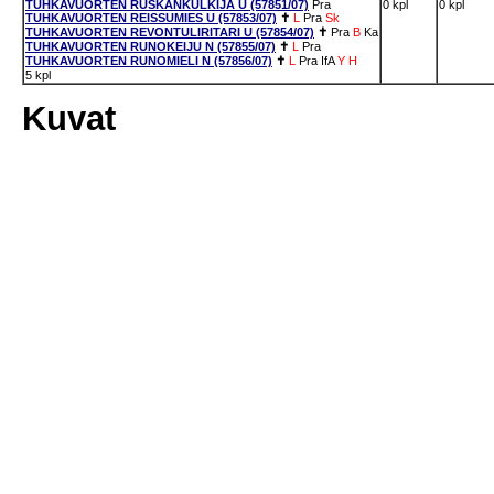
TUHKAVUORTEN RUSKANKULKIJA U (57851/07)
Pra
0 kpl
0 kpl
TUHKAVUORTEN REISSUMIES U (57853/07)
✝
L
Pra
Sk
TUHKAVUORTEN REVONTULIRITARI U (57854/07)
✝
Pra
B
Ka
TUHKAVUORTEN RUNOKEIJU N (57855/07)
✝
L
Pra
TUHKAVUORTEN RUNOMIELI N (57856/07)
✝
L
Pra
IfA
Y
H
5 kpl
Kuvat