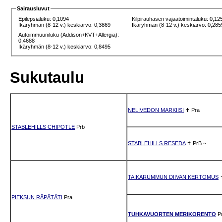
Sairausluvut
Epilepsialuku: 0,1094
Kilpirauhasen vajaatoimintaluku: 0,12
Ikäryhmän (8-12 v.) keskiarvo: 0,3869
Ikäryhmän (8-12 v.) keskiarvo: 0,285
Autoimmuuniluku (Addison+KVT+Allergia):
0,4688
Ikäryhmän (8-12 v.) keskiarvo: 0,8495
Sukutaulu
NELIVEDON MARKIISI
✝
Pra
STABLEHILLS CHIPOTLE
Prb
STABLEHILLS RESEDA
✝
PrB
~
TAIKARUMMUN DIIVAN KERTOMUS
PIEKSUN RÄPÄTÄTI
Pra
TUHKAVUORTEN MERIKORENTO
P