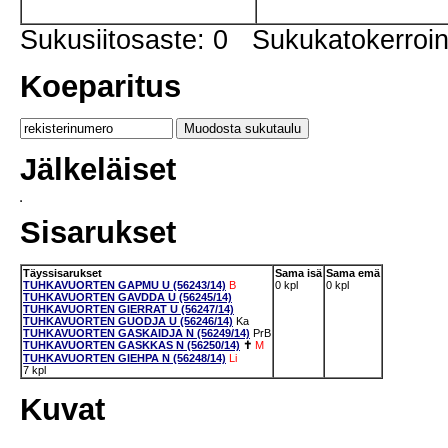
Sukusiitosaste: 0 Sukukatokerro
Koeparitus
Jälkeläiset
Sisarukset
Täyssisarukset
Sama isä
Sama emä
TUHKAVUORTEN GAPMU U (56243/14)
B
0 kpl
0 kpl
TUHKAVUORTEN GAVDDA U (56245/14)
TUHKAVUORTEN GIERRAT U (56247/14)
TUHKAVUORTEN GUODJA U (56246/14)
Ka
TUHKAVUORTEN GASKAIDJA N (56249/14)
PrB
TUHKAVUORTEN GASKKAS N (56250/14)
✝
M
TUHKAVUORTEN GIEHPA N (56248/14)
Li
7 kpl
Kuvat