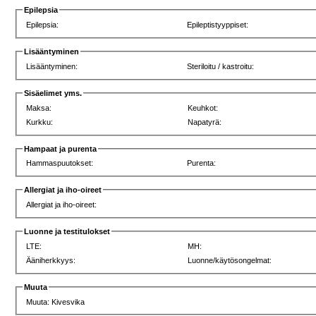
Epilepsia
Epilepsia:
Epileptistyyppiset:
Lisääntyminen
Lisääntyminen:
Steriloitu / kastroitu:
Sisäelimet yms.
Maksa:
Keuhkot:
Kurkku:
Napatyrä:
Hampaat ja purenta
Hammaspuutokset:
Purenta:
Allergiat ja iho-oireet
Allergiat ja iho-oireet:
Luonne ja testitulokset
LTE:
MH:
Ääniherkkyys:
Luonne/käytösongelmat:
Muuta
Muuta: Kivesvika