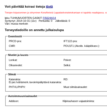
Voit päivittää koirasi tietoja
tästä
Tietojen kirjautuminen ja siirtyminen KoiraNetistä Lappalaiskoiratietokantaan ei tapahdu reaaliajassa, 
lpku TUHKAVUORTEN GASKIT
FI56244/14
Syntynyt: 2014-10-31 (11v) Pentueita: 0 Jälkeläisiä: 0
Väri: musta merkein
Terveystiedoille on annettu julkaisulupa
Geenitestit
PRCD-pra:
IFT122-pra:
CMR:
POU1F1 (Aivolis. kääpiökasv.):
Nivelet ja luusto
Lonkat:
Polvet:
Olkanivelet:
Selkä:
Silmät
Katarakta:
RD:
Ei per./vähämerk./avoin/epäilyttävä katarakta:
PHTVL/PHPV:
Muut silmäsairaudet:
Autoimmuunisairaudet
Addison:
Kilpirauhasen vajaatoiminta: