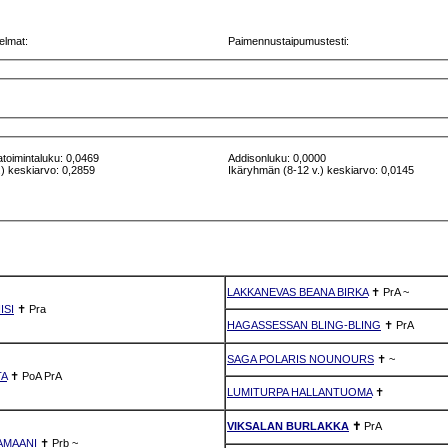
elmat:
Paimennustaipumustesti:
atoimintaluku: 0,0469
Addisonluku: 0,0000
) keskiarvo: 0,2859
Ikäryhmän (8-12 v.) keskiarvo: 0,0145
LAKKANEVAS BEANA BIRKA
✝
PrA
~
ISI
✝
Pra
HAGASSESSAN BLING-BLING
✝
PrA
SAGA POLARIS NOUNOURS
✝
~
TA
✝
PoA
PrA
LUMITURPA HALLANTUOMA
✝
VIKSALAN BURLAKKA
✝
PrA
AMAANI
✝
Prb
~