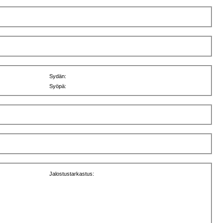
Sydän:
Syöpä:
Jalostustarkastus: