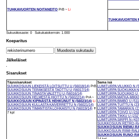
TUHKAVUORTEN NOITANEITO
PrB
~
Li
TUHKAVUORTEN 
Sukusiitosaste: 0 Sukukatokerroin: 1.000
Koeparitus
Jälkeläiset
Sisarukset
Täyssisarukset
Sama isä
SUUKKOSUUN LIEKEISTÄ LOITSUTTU U (56018/14)
PrB
LUMITURPA VILUKKO N (5
SUUKKOSUUN TERÄKSESTÄ TAOTTU U (56017/14)
LUMITURPA SUOKUKKA N 
SUUKKOSUUN TINASTA VALETTU U (56016/14)
LUMITURPA SUOUKKO U (
SUUKKOSUUN HELMESTÄ HIOTTU N (56022/14)
PrA
~
LUMITURPA MATKA-MIKKO 
SUUKKOSUUN KIPINÄSTÄ HEHKUNUT N (56023/14)
Li
LUMITURPA BIMBO U (511
SUUKKOSUUN KULLASTA KAIVERRETTU N (56021/14)
LUMITURPA TUITTU N (23
SUUKKOSUUN TIMANTISTA LOHKAISTU N (56019/14)
✝
LUMITURPA TAMARA N (23
LUMITURPA TOIVO U (232
7 kpl
LUMITURPA TIKKU U (2327
LUMITURPA SIRPPI N (437
SUUKKOSUUN RETRO-RALL
SUUKKOSUUN RIEMU-RALL
SUUKKOSUUN RIIMI-RALLI
SUUKKOSUUN RUNO-RALL
14 kpl