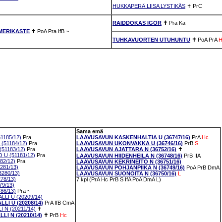
HUKKAPERÄ LIISA LYSTIKÄS
✝
PrC
RAIDDOKAS IGOR
✝
Pra
Ka
MERIKASTE
✝
PoA
Pra
IfB
~
TUHKAVUORTEN UTUHUNTU
✝
PoA
PrA
H
Sama emä
1185/12)
Pra
LAAVUSAVUN KASKENHALTIA U (36747/16)
PrA
Hc
(51184/12)
Pra
LAAVUSAVUN UKONVAKKA U (36746/16)
PrB
S
51183/12)
Pra
LAAVUSAVUN AJATTARA N (36752/16)
✝
U (51181/12)
Pra
LAAVUSAVUN HIIDENHEILA N (36748/16)
PrB
IfA
82/12)
Pra
LAAVUSAVUN KEKRINEITO N (36751/16)
281/13)
LAAVUSAVUN POHJANPIIKA N (36749/16)
PoA
PrB
DmA
280/13)
LAAVUSAVUN SUONOITA N (36750/16)
L
78/13)
7 kpl (PrA Hc PrB S IfA PoA DmA L)
9/13)
86/13)
Pra
~
I U (20209/14)
I U (20208/14)
PrA
IfB
CmA
 N (20211/14)
✝
I N (20210/14)
✝
PrB
Hc