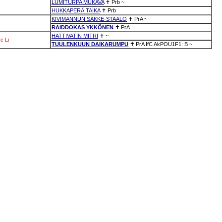
LUMITURPA MUKAVA
✝
Prb
~
HUKKAPERÄ TAIKA
✝
Prb
KIVIMANNUN SAKKE-STAALO
✝
PrA
~
RAIDDOKAS YKKÖNEN
✝
PrA
HATTIVATIN MITRI
✝
~
c
Li
TUULENKUUN DAIKARUMPU
✝
PrA
IfC
AkPOU1F1: B
~