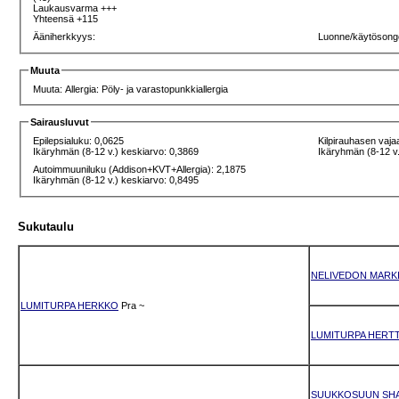
Laukausvarma +++
Yhteensä +115
Ääniherkkyys:
Luonne/käytösong
Muuta
Muuta: Allergia: Pöly- ja varastopunkkiallergia
Sairausluvut
Epilepsialuku: 0,0625
Kilpirauhasen vaja
Ikäryhmän (8-12 v.) keskiarvo: 0,3869
Ikäryhmän (8-12 v.
Autoimmuuniluku (Addison+KVT+Allergia): 2,1875
Ikäryhmän (8-12 v.) keskiarvo: 0,8495
Sukutaulu
NELIVEDON MARKI
LUMITURPA HERKKO
Pra
~
LUMITURPA HERT
SUUKKOSUUN SH