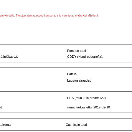
vaan viiveellä. Tietojen ajantasaisuus kannattaa siis varmistaa myös KoiraNetistä.
Pompen tauti:
kääpiökasv.):
CDDY (Kondrodystrofia):
Patella:
Luustosairaudet:
PRA (muu kuin prcd/ift122):
t:
silmät tarkastettu: 2017-02-10
toiminta:
Cushingin tauti: