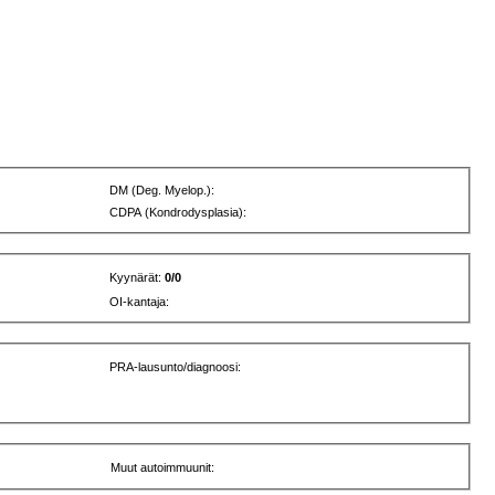
DM (Deg. Myelop.):
CDPA (Kondrodysplasia):
Kyynärät:
0/0
OI-kantaja:
PRA-lausunto/diagnoosi:
Muut autoimmuunit: