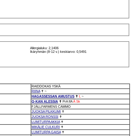
Allergialuku: 2,1406
Ikäryhmän (8-12 v.) keskiarvo: 0,5491
RAIDDOKAS YSKÄ
RIINA
✝
~
HAGASSESSAN AMUSTUS
✝
L
~
Q-KAN ALESSIA
✝
PrA
IfA
Ä
Sk
FJÄLLFARMENS CAMMO
JUOKSA PILKKUMI
✝
JUOKSA RONSSI
✝
LUMITURPA AKKIA
✝
MIKÄLIE CULKURI
✝
LUMITURPA GAISA
✝