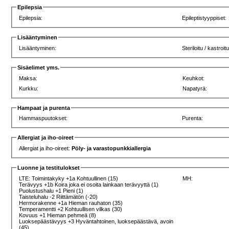
Epilepsia
Epilepsia:
Epileptistyyppiset:
Lisääntyminen
Lisääntyminen:
Steriloitu / kastroitu
Sisäelimet yms.
Maksa:
Keuhkot:
Kurkku:
Napatyrä:
Hampaat ja purenta
Hammaspuutokset:
Purenta:
Allergiat ja iho-oireet
Allergiat ja iho-oireet:
Pöly- ja varastopunkkiallergia
Luonne ja testitulokset
LTE: Toimintakyky +1a Kohtuullinen (15)
MH:
Terävyys +1b Koira joka ei osoita lainkaan terävyyttä (1)
Puolustushalu +1 Pieni (1)
Taisteluhalu -2 Riittämätön (-20)
Hermorakenne +1a Hieman rauhaton (35)
Temperamentti +2 Kohtuullisen vilkas (30)
Kovuus +1 Hieman pehmeä (8)
Luoksepäästävyys +3 Hyväntahtoinen, luoksepäästävä, avoin
(45)