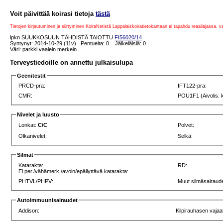
Voit päivittää koirasi tietoja
tästä
Tietojen kirjautuminen ja siirtyminen KoiraNetistä Lappalaiskoiratietokantaan ei tapahdu reaaliajassa, 
lpkn SUUKKOSUUN TÄHDISTÄ TAIOTTU
FI56020/14
Syntynyt: 2014-10-29 (11v) Pentueita: 0 Jälkeläisiä: 0
Väri: parkki vaalein merkein
Terveystiedoille on annettu julkaisulupa
Geenitestit
PRCD-pra:
IFT122-pra:
CMR:
POU1F1 (Aivolis. 
Nivelet ja luusto
Lonkat:
C/C
Polvet:
Olkanivelet:
Selkä:
Silmät
Katarakta:
RD:
Ei per./vähämerk./avoin/epäilyttävä katarakta:
PHTVL/PHPV:
Muut silmäsairaude
Autoimmuunisairaudet
Addison:
Kilpirauhasen vajaa