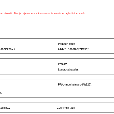
vaan viiveellä. Tietojen ajantasaisuus kannattaa siis varmistaa myös KoiraNetistä.
Pompen tauti:
kääpiökasv.):
CDDY (Kondrodystrofia):
Patella:
Luustosairaudet:
PRA (muu kuin prcd/ift122):
t:
toiminta:
Cushingin tauti: