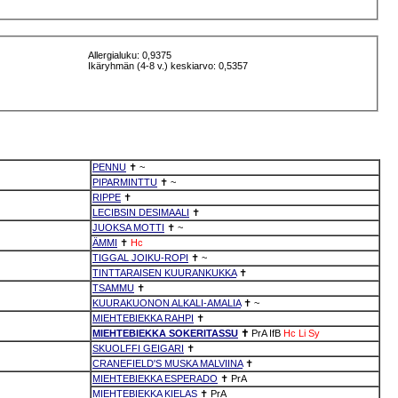
Allergialuku: 0,9375
Ikäryhmän (4-8 v.) keskiarvo: 0,5357
PENNU
✝
~
PIPARMINTTU
✝
~
RIPPE
✝
LECIBSIN DESIMAALI
✝
JUOKSA MOTTI
✝
~
ÄMMI
✝
Hc
TIGGAL JOIKU-ROPI
✝
~
TINTTARAISEN KUURANKUKKA
✝
TSAMMU
✝
KUURAKUONON ALKALI-AMALIA
✝
~
MIEHTEBIEKKA RAHPI
✝
MIEHTEBIEKKA SOKERITASSU
✝
PrA
IfB
Hc
Li
Sy
SKUOLFFI GEIGARI
✝
CRANEFIELD'S MUSKA MALVIINA
✝
MIEHTEBIEKKA ESPERADO
✝
PrA
MIEHTEBIEKKA KIELAS
✝
PrA