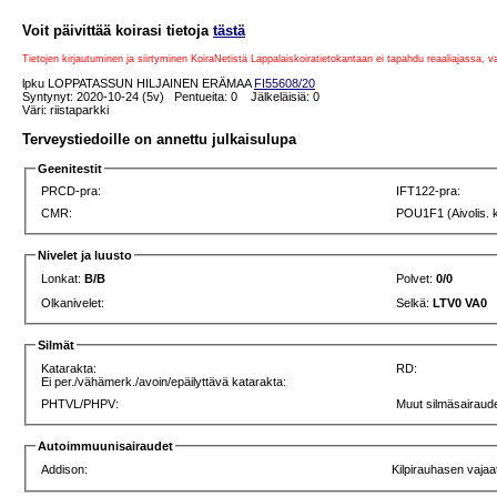
Voit päivittää koirasi tietoja
tästä
Tietojen kirjautuminen ja siirtyminen KoiraNetistä Lappalaiskoiratietokantaan ei tapahdu reaaliajassa, 
lpku LOPPATASSUN HILJAINEN ERÄMAA
FI55608/20
Syntynyt: 2020-10-24 (5v) Pentueita: 0 Jälkeläisiä: 0
Väri: riistaparkki
Terveystiedoille on annettu julkaisulupa
Geenitestit
PRCD-pra:
IFT122-pra:
CMR:
POU1F1 (Aivolis. 
Nivelet ja luusto
Lonkat:
B/B
Polvet:
0/0
Olkanivelet:
Selkä:
LTV0 VA0
Silmät
Katarakta:
RD:
Ei per./vähämerk./avoin/epäilyttävä katarakta:
PHTVL/PHPV:
Muut silmäsairaude
Autoimmuunisairaudet
Addison:
Kilpirauhasen vajaa