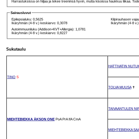
Harrastuksissa on hiljaa ja tekee treeninsä hyvin, mutta kisoissa haukkuu liikaa. Tode
Sairausluvut
Epilepsialuku: 0,5625
Kilpirauhasen vaja
Ikäryhmän (4-8 v.) keskiarvo: 0,3078
Ikäryhmän (4-8 v.)
Autoimmuuniluku (Addison+KVT+Allergia): 1,0781
Ikäryhmän (4-8 v.) keskiarvo: 0,8227
Sukutaulu
HATTIVATIN NUTU
TINO
S
TOLVA MUUSA
✝
TAIVAANTULEN NI
MIEHTEBIEKKA ÄKSON ONE
PoA
PrA
IfA
CmA
MIEHTEBIEKKA SA