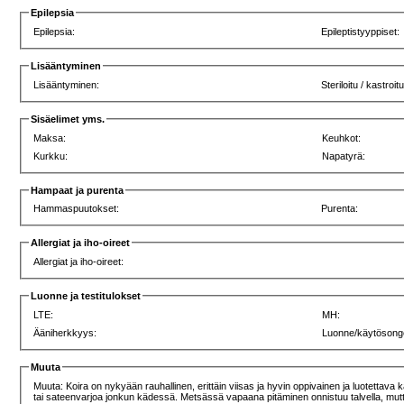
Epilepsia
Epilepsia:
Epileptistyyppiset:
Lisääntyminen
Lisääntyminen:
Steriloitu / kastroit
Sisäelimet yms.
Maksa:
Keuhkot:
Kurkku:
Napatyrä:
Hampaat ja purenta
Hammaspuutokset:
Purenta:
Allergiat ja iho-oireet
Allergiat ja iho-oireet:
Luonne ja testitulokset
LTE:
MH:
Ääniherkkyys:
Luonne/käytösong
Muuta
Muuta: Koira on nykyään rauhallinen, erittäin viisas ja hyvin oppivainen ja luotettav
tai sateenvarjoa jonkun kädessä. Metsässä vapaana pitäminen onnistuu talvella, mutta 