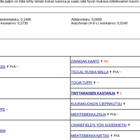
lla paljon on töitä tehty tämän koiran kanssa ja saatu siitä hyvin mukava tottelevainen kaveri.
atoimintaluku: 0,1406
Addisonluku: 0,0000
 keskiarvo: 0,2730
Ikäryhmän (4-8 v.) keskiarvo: 0,0140
ZINAIDAN KAAPO
✝
Hc
KAS
✝
PrA
~
TIGGAL RUSKA-MALLA
✝
PrA
~
TOLVA TUPPI
✝
~
TINTTARAISEN KASTANJA
✝
L
KUURAKUONON CIEPINKUTSU
✝
PPE
~
MIEHTEBIEKKA ZINJA
✝
PrA
~
CRANEFIELD'S YÖN SUDENHETKI
✝
ANA
MIEHTEBIEKKA NATTAS
✝
PrA