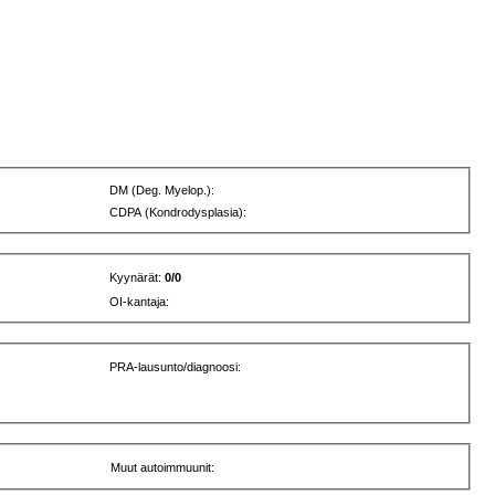
DM (Deg. Myelop.):
CDPA (Kondrodysplasia):
Kyynärät:
0/0
OI-kantaja:
PRA-lausunto/diagnoosi:
Muut autoimmuunit: