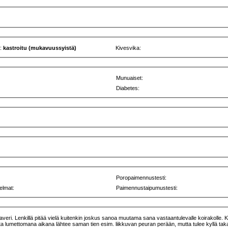
u:
kastroitu (mukavuussyistä)
Kivesvika:
Munuaiset:
Diabetes:
Poropaimennustesti:
elmat:
Paimennustaipumustesti:
a kaveri. Lenkillä pitää vielä kuitenkin joskus sanoa muutama sana vastaantulevalle koirakolle
lumettomana aikana lähtee saman tien esim. liikkuvan peuran perään, mutta tulee kyllä takaisin