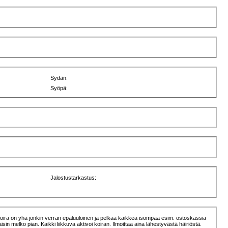
Sydän:
Syöpä:
Jalostustarkastus:
. Koira on yhä jonkin verran epäluuloinen ja pelkää kaikkea isompaa esim. ostoskassia
 melko pian. Kaikki liikkuva aktivoi koiran. Ilmoittaa aina lähestyvästä häiriöstä.