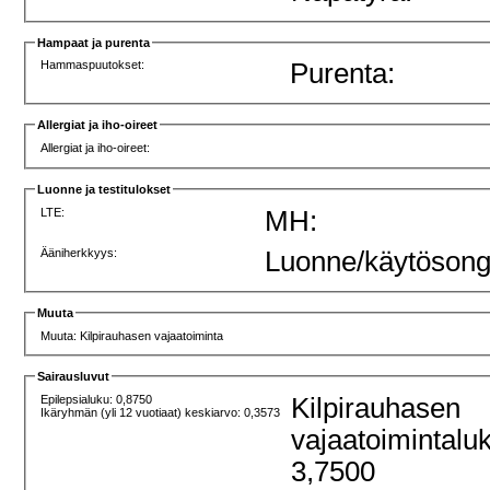
Hampaat ja purenta
Hammaspuutokset:
Purenta:
Allergiat ja iho-oireet
Allergiat ja iho-oireet:
Luonne ja testitulokset
LTE:
MH:
Ääniherkkyys:
Luonne/käytösong
Muuta
Muuta: Kilpirauhasen vajaatoiminta
Sairausluvut
Epilepsialuku: 0,8750
Kilpirauhasen
Ikäryhmän (yli 12 vuotiaat) keskiarvo: 0,3573
vajaatoimintalu
3,7500