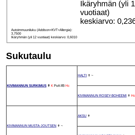
Ikäryhmän (yli 
vuotiaat)
keskiarvo: 0,23
Autoimmuuniluku (Addison+KVT+Allergia):
3,7500
Ikäryhmän (yli 12 vuotiaat) keskiarvo: 0,6010
Sukutaulu
HALTI
✝
~
KIVIMANNUN SURKIMUS
✝
K
PoA
IfB
Hc
KIVIMANNUN ROSEY-BOHEEMI
✝
H
AKSU
✝
KIVIMANNUN MUSTA-JOUTSEN
✝
~