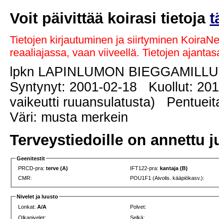
Voit päivittää koirasi tietoja
t
Tietojen kirjautuminen ja siirtyminen KoiraN
reaaliajassa, vaan viiveellä. Tietojen ajant
lpkn LAPINLUMON BIEGGAMILL
Syntynyt: 2001-02-18 Kuollut: 20
vaikeutti ruuansulatusta) Pentueit
Väri: musta merkein
Terveystiedoille on annettu j
Geenitestit
PRCD-pra:
terve (A)
IFT122-pra:
kantaja (B)
CMR:
POU1F1 (Aivolis. kääpiökasv.):
Nivelet ja luusto
Lonkat:
A/A
Polvet:
Olkanivelet:
Selkä: