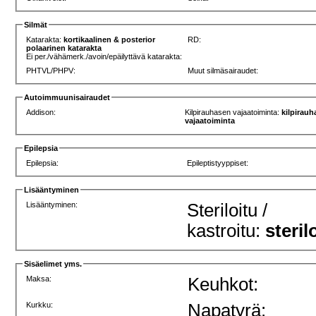
Silmät
Katarakta:
kortikaalinen & posterior
RD:
polaarinen katarakta
Ei per./vähämerk./avoin/epäilyttävä katarakta:
PHTVL/PHPV:
Muut silmäsairaudet:
Autoimmuunisairaudet
Addison:
Kilpirauhasen vajaatoiminta:
kilpirau
vajaatoiminta
Epilepsia
Epilepsia:
Epileptistyyppiset:
Lisääntyminen
Lisääntyminen:
Steriloitu /
kastroitu:
steril
Sisäelimet yms.
Maksa:
Keuhkot:
Kurkku:
Napatyrä: