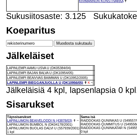
KIVIMANNUN KONSTIVAKKA
✝
Sukusiitosaste: 3.125 Sukukatok
Koeparitus
Jälkeläiset
LAPINLEMPI AAMU-USVA U (DK05384/04)
LAPINLEMPI BAJAN BALVA U (DK10954/05)
LAPINLEMPI BEAIVVAS BAIMMAN U (DK10952/2005)
LAPINLEMPI BIEGGANJUOLLA U (DK10956/05)
✝
K
~
Jälkeläisiä 4 kpl, lapsenlapsia 0 kpl
Sisarukset
Täyssisarukset
Sama isä
LAPINLUMON BEAIVELODDI N (43878/03)
✝
~
RAIDDOKAS QUNINKAS U (S49557/
RAIDDOKAS QUMMITUS U (S49558/
LAPINLUMON BUMBOL N (DK04178/2001)
RAIDDOKAS QUNINKATAR N (S4955
LAPINLUMON BUOLAS DALVI U (S57939/2001)
0 kpl
1 kpl