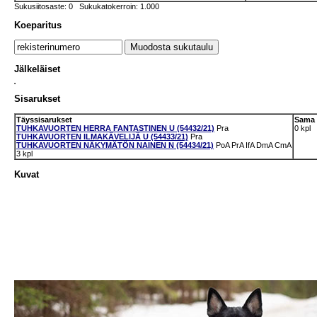
Sukusiitosaste: 0 Sukukatokerroin: 1.000
Koeparitus
Jälkeläiset
Sisarukset
Täyssisarukset
Sama 
TUHKAVUORTEN HERRA FANTASTINEN U (54432/21)
Pra
0 kpl
TUHKAVUORTEN ILMAKÄVELIJÄ U (54433/21)
Pra
TUHKAVUORTEN NÄKYMÄTÖN NAINEN N (54434/21)
PoA
PrA
IfA
DmA
CmA
3 kpl
Kuvat