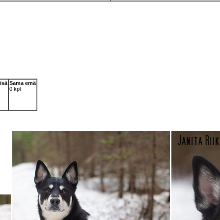
isä
Sama emä
0 kpl