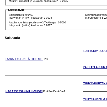
Muuta: Ei ilmoitettuja vikoja tai sairauksia 25.2.2025
Sairausluvut
Epilepsialuku: 0,0469
Kilpirauhasen vaja
Ikäryhmän (4-8 v.) keskiarvo: 0,3078
Ikäryhmän (4-8 v.)
Autoimmuuniluku (Addison+KVT+Allergia): 0,5000
Ikäryhmän (4-8 v.) keskiarvo: 0,8227
Sukutaulu
LUMITURPA SUOU
PAKKASLAULUN TÄHTILOISTE
Pra
PAKKASLAULUN T
TUHKAVUORTEN 
HAGASSESSAN MILLI-VUORI
PoA
Pra
DmA
CmA
TINTTARAISEN MU