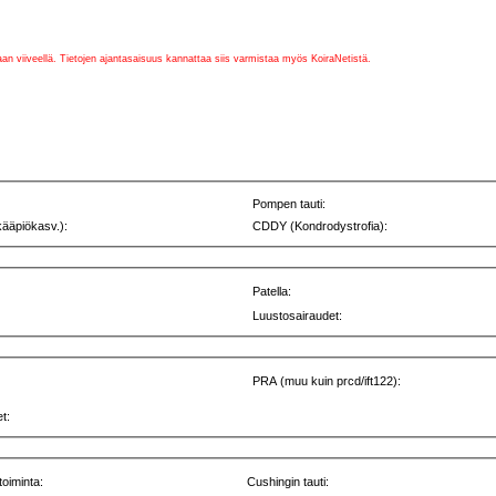
vaan viiveellä. Tietojen ajantasaisuus kannattaa siis varmistaa myös KoiraNetistä.
Pompen tauti:
kääpiökasv.):
CDDY (Kondrodystrofia):
Patella:
Luustosairaudet:
PRA (muu kuin prcd/ift122):
t:
toiminta:
Cushingin tauti: