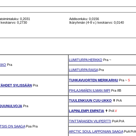
atoimintaluku: 0,2031
Addisonluku: 0,0156
 keskiarvo: 0,2730
Ikäryhmän (4-8 v.) keskiarvo: 0,0140
LUMITURPA HERKKO
Pra
~
KKO
Pra
LUMITURPA RAISA
Pra
TUHKAVUORTEN MERIKARHU
Pra
~
S
ÄHDET SYLISSÄÄN
Pra
PIHLAJAMÄEN ILMAN IMPI
Pra
IfB
TUULENKUUN CUU-UKKO
✝
PrA
QUUNULVOJA
Pra
LAPINLEMPI EMPATIA
✝
PrA
V
TINTTARAISEN VILIPERTTI
PoA
PrA
TSIS ON SAAGA
Poa
Pra
ARCTIC SOUL LAPPONIAN SAAGA
PoA
PrA