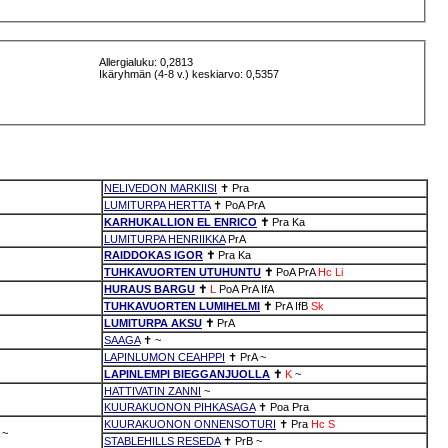
Allergialuku: 0,2813
Ikäryhmän (4-8 v.) keskiarvo: 0,5357
NELIVEDON MARKIISI
✝
Pra
LUMITURPA HERTTA
✝
PoA
PrA
KARHUKALLION EL ENRICO
✝
Pra
Ka
LUMITURPA HENRIIKKA
PrA
RAIDDOKAS IGOR
✝
Pra
Ka
TUHKAVUORTEN UTUHUNTU
✝
PoA
PrA
Hc
Li
HURAUS BARGU
✝
L
PoA
PrA
IfA
TUHKAVUORTEN LUMIHELMI
✝
PrA
IfB
Sk
LUMITURPA AKSU
✝
PrA
SAAGA
✝
~
LAPINLUMON CEAHPPI
✝
PrA
~
LAPINLEMPI BIEGGANJUOLLA
✝
K
~
HATTIVATIN ZANNI
~
KUURAKUONON PIHKASAGA
✝
Poa
Pra
KUURAKUONON ONNENSOTURI
✝
Pra
Hc
S
~
STABLEHILLS RESEDA
✝
PrB
~