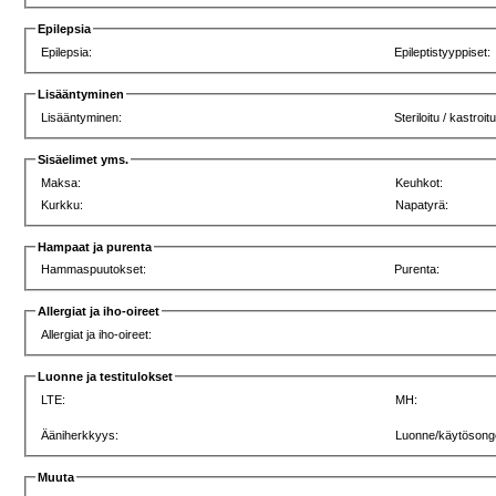
Epilepsia
Epilepsia:
Epileptistyyppiset:
Lisääntyminen
Lisääntyminen:
Steriloitu / kastroitu
Sisäelimet yms.
Maksa:
Keuhkot:
Kurkku:
Napatyrä:
Hampaat ja purenta
Hammaspuutokset:
Purenta:
Allergiat ja iho-oireet
Allergiat ja iho-oireet:
Luonne ja testitulokset
LTE:
MH:
Ääniherkkyys:
Luonne/käytösong
Muuta