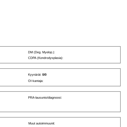
DM (Deg. Myelop.):
CDPA (Kondrodysplasia):
Kyynärät:
0/0
OI-kantaja:
PRA-lausunto/diagnoosi:
Muut autoimmuunit: