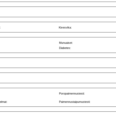
:
Kivesvika:
Munuaiset:
Diabetes:
Poropaimennustesti:
elmat:
Paimennustaipumustesti: