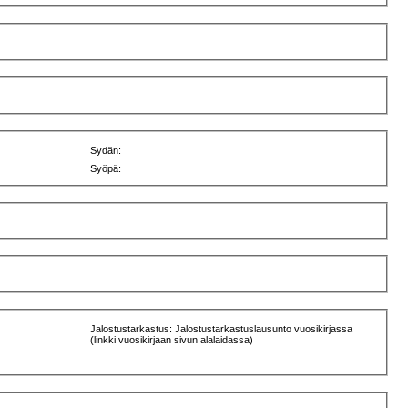
Sydän:
Syöpä:
Jalostustarkastus: Jalostustarkastuslausunto vuosikirjassa
(linkki vuosikirjaan sivun alalaidassa)