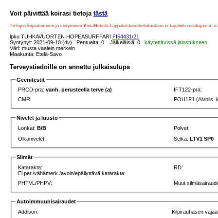
Voit päivittää koirasi tietoja
tästä
Tietojen kirjautuminen ja siirtyminen KoiraNetistä Lappalaiskoiratietokantaan ei tapahdu reaaliajassa, 
lpku TUHKAVUORTEN HOPEASURFFARI
FI54431/21
Syntynyt: 2021-09-10 (4v) Pentueita: 0 Jälkeläisiä: 0
käytettävissä jalostukseen
Väri: musta vaalein merkein
Maakunta: Etelä-Savo
Terveystiedoille on annettu julkaisulupa
Geenitestit
PRCD-pra:
vanh. perusteella terve (a)
IFT122-pra:
CMR:
POU1F1 (Aivolis. 
Nivelet ja luusto
Lonkat:
B/B
Polvet:
Olkanivelet:
Selkä:
LTV1 SP0
Silmät
Katarakta:
RD:
Ei per./vähämerk./avoin/epäilyttävä katarakta:
PHTVL/PHPV:
Muut silmäsairaude
Autoimmuunisairaudet
Addison:
Kilpirauhasen vajaa