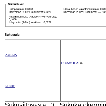
Sairausluvut
Epilepsialuku: 0,3438
Kilpirauhasen vajaatoimintaluku: 0,34
Ikäryhmän (4-8 v.) keskiarvo: 0,3078
Ikäryhmän (4-8 v.) keskiarvo: 0,2730
Autoimmuuniluku (Addison+KVT+Allergia):
0,4688
Ikäryhmän (4-8 v.) keskiarvo: 0,8227
Sukutaulu
CALMMO
IRESA WEBBA
Pra
MURKE
Sukusiitosaste: 0 Sukukatokerro