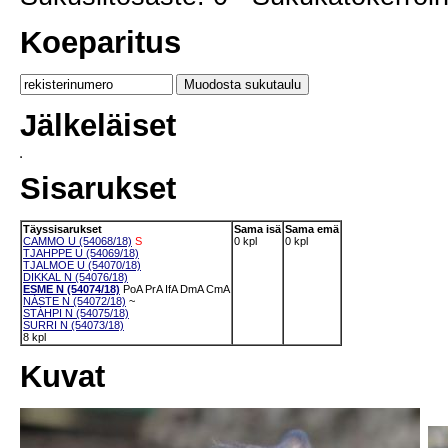
Koeparitus
Jälkeläiset
Sisarukset
Täyssisarukset
Sama isä
Sama emä
CAMMO U (54068/18)
S
0 kpl
0 kpl
TJAHPPE U (54069/18)
TJALMOE U (54070/18)
DIKKAL N (54076/18)
ESME N (54074/18)
PoA
PrA
IfA
DmA
CmA
NÁSTE N (54072/18)
~
STÁHPI N (54075/18)
SURRI N (54073/18)
8 kpl
Kuvat