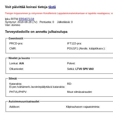
Voit päivittää koirasi tietoja
tästä
Tietojen kirjautuminen ja siirtyminen KoiraNetistä Lappalaiskoiratietokantaan ei tapahdu reaaliajassa, 
lpku RITNI
ER54071/18
Syntynyt: 2018-08-28 (7v) Pentueita: 0 Jälkeläisiä: 0
Väri: domino
Terveystiedoille on annettu julkaisulupa
Geenitestit
PRCD-pra:
IFT122-pra:
CMR:
POU1F1 (Aivolis. kääpiökasv.):
Nivelet ja luusto
Lonkat:
A/A
Polvet:
Olkanivelet:
Selkä:
LTV0 SP0 VA0
Silmät
Katarakta:
RD:
Ei per./vähämerk./avoin/epäilyttävä katarakta:
PHTVL/PHPV:
Muut silmäsairaudet:
Autoimmuunisairaudet
Addison:
Kilpirauhasen vajaatoiminta: