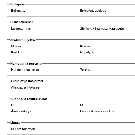
Epilepsia
Epilepsia:
Epileptistyyppiset:
Lisääntyminen
Lisääntyminen:
Steriloitu / kastroitu:
Kastroitu
Sisäelimet yms.
Maksa:
Keuhkot:
Kurkku:
Napatyrä:
Hampaat ja purenta
Hammaspuutokset:
Purenta:
Allergiat ja iho-oireet
Allergiat ja iho-oireet:
Luonne ja testitulokset
LTE:
MH:
Ääniherkkyys:
Luonne/käytösongelmat:
Muuta
Muuta: Kastroitu