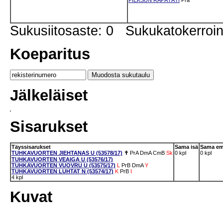
Sukusiitosaste: 0 Sukukatokerro
Koeparitus
Jälkeläiset
Sisarukset
Täyssisarukset
Sama isä
Sama e
TUHKAVUORTEN JIEHTANAS U (53578/17)
✝
PrA
DmA
CmB
Sk
0 kpl
0 kpl
TUHKAVUORTEN VEAIGA U (53576/17)
TUHKAVUORTEN VUOVRU U (53575/17)
L
PrB
DmA
Y
TUHKAVUORTEN LUHTAT N (53574/17)
K
PrB
I
4 kpl
Kuvat