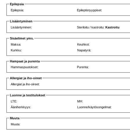
Epilepsia
Epilepsia:
Epileptistyyppiset:
Lisääntyminen
Lisääntyminen:
Steriloitu / kastroitu:
Kastroitu
Sisäelimet yms.
Maksa:
Keuhkot:
Kurkku:
Napatyrä:
Hampaat ja purenta
Hammaspuutokset:
Purenta:
Allergiat ja iho-oireet
Allergiat ja iho-oireet:
Luonne ja testitulokset
LTE:
MH:
Ääniherkkyys:
Luonne/käytösongelmat:
Muuta
Muuta: