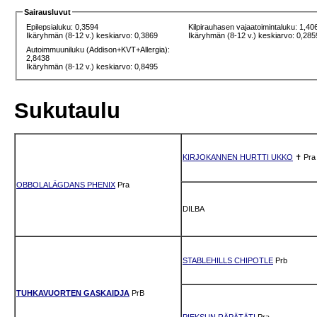
Sairausluvut
Epilepsialuku: 0,3594
Kilpirauhasen vajaatoimintaluku: 1,40
Ikäryhmän (8-12 v.) keskiarvo: 0,3869
Ikäryhmän (8-12 v.) keskiarvo: 0,285
Autoimmuuniluku (Addison+KVT+Allergia):
2,8438
Ikäryhmän (8-12 v.) keskiarvo: 0,8495
Sukutaulu
KIRJOKANNEN HURTTI UKKO
✝
Pra
OBBOLALÄGDANS PHENIX
Pra
DILBA
STABLEHILLS CHIPOTLE
Prb
TUHKAVUORTEN GASKAIDJA
PrB
PIEKSUN RÄPÄTÄTI
Pra