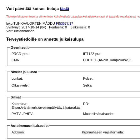
Voit päivittää koirasi tietoja
tästä
Tietojen kirjautuminen ja siirtyminen KoiraNetistä Lappalaiskoiratietokantaan ei tapahdu reaaliajassa, 
lpku TUHKAVUORTEN MÁDDU
FI53577/17
Syntynyt: 2017-10-14 (8v) Pentueita: 0 Jälkeläisiä: 0
Väri: riistanvärinen
Terveystiedoille on annettu julkaisulupa
Geenitestit
PRCD-pra:
IFT122-pra:
CMR:
POU1F1 (Aivolis. kääpiökasv.):
Nivelet ja luusto
Lonkat:
Polvet:
Olkanivelet:
Selkä:
Silmät
Katarakta:
RD:
Ei per./vähämerk./avoin/epäilyttävä katarakta:
PHTVL/PHPV:
Muut silmäsairaudet:
Autoimmuunisairaudet
Addison:
Kilpirauhasen vajaatoiminta: