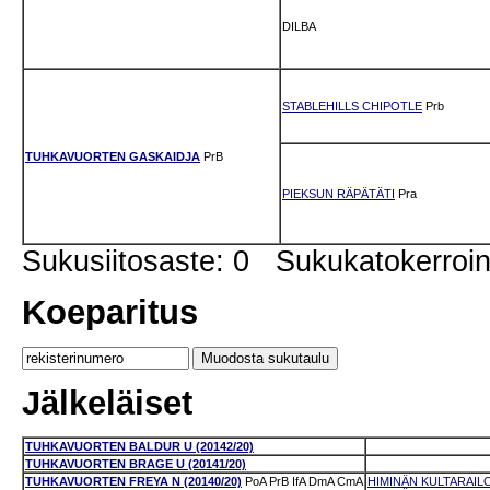
DILBA
STABLEHILLS CHIPOTLE
Prb
TUHKAVUORTEN GASKAIDJA
PrB
PIEKSUN RÄPÄTÄTI
Pra
Sukusiitosaste: 0 Sukukatokerro
Koeparitus
Jälkeläiset
TUHKAVUORTEN BALDUR U (20142/20)
TUHKAVUORTEN BRAGE U (20141/20)
TUHKAVUORTEN FREYA N (20140/20)
PoA
PrB
IfA
DmA
CmA
HIMINÄN KULTARAILO 