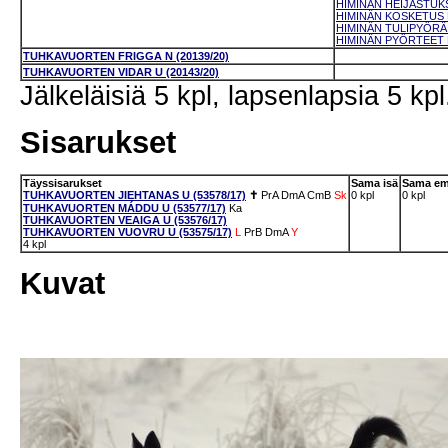
HIMINÄN HEIJASTUKSI
HIMINÄN KOSKETUS N
HIMINÄN TULIPYÖRÄ 
HIMINÄN PYÖRTEET N
TUHKAVUORTEN FRIGGA N (20139/20)
TUHKAVUORTEN VIDAR U (20143/20)
Jälkeläisiä 5 kpl, lapsenlapsia 5 kpl
Sisarukset
Täyssisarukset
Sama isä
Sama e
TUHKAVUORTEN JIEHTANAS U (53578/17)
✝
PrA
DmA
CmB
Sk
0 kpl
0 kpl
TUHKAVUORTEN MÁDDU U (53577/17)
Ka
TUHKAVUORTEN VEAIGA U (53576/17)
TUHKAVUORTEN VUOVRU U (53575/17)
L
PrB
DmA
Y
4 kpl
Kuvat