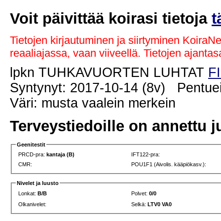
Voit päivittää koirasi tietoja
t
Tietojen kirjautuminen ja siirtyminen KoiraN
reaaliajassa, vaan viiveellä. Tietojen ajant
lpkn TUHKAVUORTEN LUHTAT
F
Syntynyt: 2017-10-14 (8v) Pentuei
Väri: musta vaalein merkein
Terveystiedoille on annettu j
Geenitestit
PRCD-pra:
kantaja (B)
IFT122-pra:
CMR:
POU1F1 (Aivolis. kääpiökasv.):
Nivelet ja luusto
Lonkat:
B/B
Polvet:
0/0
Olkanivelet:
Selkä:
LTV0 VA0