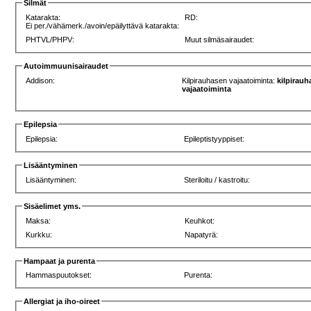
Silmät
Katarakta:
RD:
Ei per./vähämerk./avoin/epäilyttävä katarakta:
PHTVL/PHPV:
Muut silmäsairaudet:
Autoimmuunisairaudet
Addison:
Kilpirauhasen vajaatoiminta:
kilpirau
vajaatoiminta
Epilepsia
Epilepsia:
Epileptistyyppiset:
Lisääntyminen
Lisääntyminen:
Steriloitu / kastroitu:
Sisäelimet yms.
Maksa:
Keuhkot:
Kurkku:
Napatyrä:
Hampaat ja purenta
Hammaspuutokset:
Purenta:
Allergiat ja iho-oireet