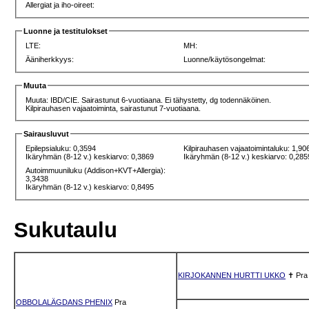
Allergiat ja iho-oireet:
Luonne ja testitulokset
LTE:
MH:
Ääniherkkyys:
Luonne/käytösongelmat:
Muuta
Muuta: IBD/CIE. Sairastunut 6-vuotiaana. Ei tähystetty, dg todennäköinen.
Kilpirauhasen vajaatoiminta, sairastunut 7-vuotiaana.
Sairausluvut
Epilepsialuku: 0,3594
Kilpirauhasen vajaatoimintaluku: 1,90
Ikäryhmän (8-12 v.) keskiarvo: 0,3869
Ikäryhmän (8-12 v.) keskiarvo: 0,285
Autoimmuuniluku (Addison+KVT+Allergia):
3,3438
Ikäryhmän (8-12 v.) keskiarvo: 0,8495
Sukutaulu
KIRJOKANNEN HURTTI UKKO
✝
Pra
OBBOLALÄGDANS PHENIX
Pra