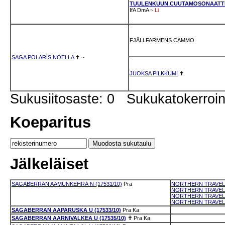
TUULENKUUN CUUTAMOSONAATT
IfA
DmA
~
Li
FJÄLLFARMENS CAMMO
SAGA POLARIS NOELLA
✝
~
JUOKSA PILKKUMI
✝
Sukusiitosaste: 0 Sukukatokerro
Koeparitus
Jälkeläiset
SAGABERRAN AAMUNKEHRÄ N (17531/10)
Pra
NORTHERN TRAVELLE
NORTHERN TRAVELLE
NORTHERN TRAVELL
NORTHERN TRAVELL
SAGABERRAN AAPARUSKA U (17533/10)
Pra
Ka
SAGABERRAN AARNIVALKEA U (17535/10)
✝
Pra
Ka