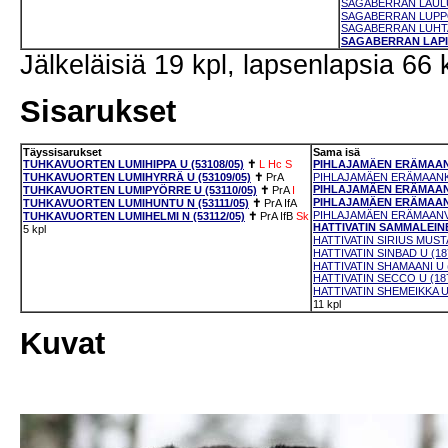
SAGABERRAN LAULU
SAGABERRAN LUPPOK
SAGABERRAN LUHTAV
SAGABERRAN LAPIN
Jälkeläisiä 19 kpl, lapsenlapsia 66 
Sisarukset
Täyssisarukset
Sama isä
TUHKAVUORTEN LUMIHIPPA U (53108/05)
✝
L
Hc
S
PIHLAJAMÄEN ERÄMAANE
TUHKAVUORTEN LUMIHYRRÄ U (53109/05)
✝
PrA
PIHLAJAMÄEN ERÄMAANKU
PIHLAJAMÄEN ERÄMAANV
TUHKAVUORTEN LUMIPYÖRRE U (53110/05)
✝
PrA
I
PIHLAJAMÄEN ERÄMAANT
TUHKAVUORTEN LUMIHUNTU N (53111/05)
✝
PrA
IfA
PIHLAJAMÄEN ERÄMAANVE
TUHKAVUORTEN LUMIHELMI N (53112/05)
✝
PrA
IfB
Sk
HATTIVATIN SAMMALEINEN
5 kpl
HATTIVATIN SIRIUS MUSTA
HATTIVATIN SINBAD U (18
HATTIVATIN SHAMAANI U (
HATTIVATIN SECCO U (187
HATTIVATIN SHEMEIKKA U 
11 kpl
Kuvat