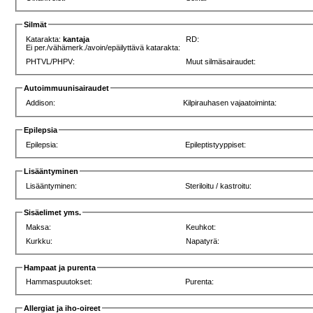
Silmät
Katarakta:
kantaja
RD:
Ei per./vähämerk./avoin/epäilyttävä katarakta:
PHTVL/PHPV:
Muut silmäsairaudet:
Autoimmuunisairaudet
Addison:
Kilpirauhasen vajaatoiminta:
Epilepsia
Epilepsia:
Epileptistyyppiset:
Lisääntyminen
Lisääntyminen:
Steriloitu / kastroitu:
Sisäelimet yms.
Maksa:
Keuhkot:
Kurkku:
Napatyrä:
Hampaat ja purenta
Hammaspuutokset:
Purenta:
Allergiat ja iho-oireet