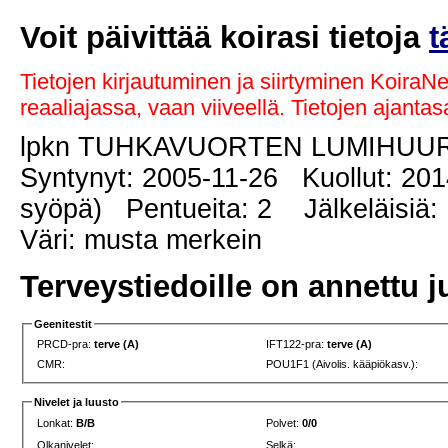
Voit päivittää koirasi tietoja
t
Tietojen kirjautuminen ja siirtyminen KoiraN
reaaliajassa, vaan viiveellä. Tietojen ajant
lpkn TUHKAVUORTEN LUMIHU
Syntynyt: 2005-11-26 Kuollut: 201
syöpä) Pentueita: 2 Jälkeläisiä:
Väri: musta merkein
Terveystiedoille on annettu j
Geenitestit
PRCD-pra:
terve (A)
IFT122-pra:
terve (A)
CMR:
POU1F1 (Aivolis. kääpiökasv.):
Nivelet ja luusto
Lonkat:
B/B
Polvet:
0/0
Olkanivelet:
Selkä: