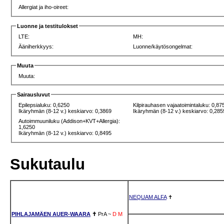
Allergiat ja iho-oireet:
Luonne ja testitulokset
LTE:
MH:
Ääniherkkyys:
Luonne/käytösongelmat:
Muuta
Muuta:
Sairausluvut
Epilepsialuku: 0,6250
Kilpirauhasen vajaatoimintaluku: 0,87
Ikäryhmän (8-12 v.) keskiarvo: 0,3869
Ikäryhmän (8-12 v.) keskiarvo: 0,285
Autoimmuuniluku (Addison+KVT+Allergia):
1,6250
Ikäryhmän (8-12 v.) keskiarvo: 0,8495
Sukutaulu
NEQUAM ALFA
✝
PIHLAJAMÄEN AUER-WAARA
✝
PrA
~
D
M