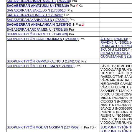
SAGABERRAN AHMANTAIVAL U (17536/10)
Pra
SAGABERRAN AHVATUULI U (17537/10)
Pra
Y
Ka
SAGABERRAN AISAKELLO N (17530/10)
Pra
SAGABERRAN AJOMIES U (17534/10)
Pra
SAGABERRAN AKANHAPSU N (17532/10)
Pra
SAGABERRAN ANSALANKA N (17538/10)
✝
Pra
Li
SAGABERRAN AROPAIMEN U (17539/10)
Pra
SUMPUNKITYTÖN KAITMIT U (12480/09)
Pra
SUOPUNKITYTÖN JÄÄJURMUKKA N (12476/09)
Pra
ÁDJA U (18931/14)
~
RÁVDNJI U (18928/1
REANGA U (18927/14
SKÁIDI U (18932/14)
CITNA N (18929/14)
GUOVSSAHAS N (189
SUOPUNKITYTÖN KAIPPAS KALTIO U (12481/09)
Pra
SUOPUNKITYTÖN LUOTTELMA N (12479/09)
Pra
LÁVNJITVUOME BILK
VIDDOLVÁRE RUNNÁ 
PATSJOKI SÁIKE N (
RÁISDUOTTAR SÁIVA
VÁRNJÁRGGA HÁLLE 
NIEIDAVÁRE CAMMO 
VÁRJJAT BENNE U (
SKÄHKERE TJARKI N
BIDDU U (SE41525/2
MIRA N (NO36656/19
CIEKKIS N (NO36657
NÁSTE N (NO36658/
BÁVKE U (NO36660/
RUNNE U (NO36661/
RUSKE U (NO36662/
UNNI U (NO36663/19
VIDDOLVÁRE RUNNÁ 
SUOPUNKITYTÖN MOIJAN NOSKA N (12475/09)
✝
Pra
IfB
~
SUOPUNKITYTÖN TU
SUOPUNKITYTÖN TUP