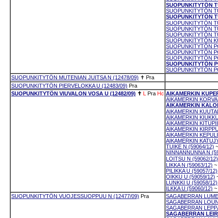
SUOPUNKITYTÖN TU
SUOPUNKITYTÖN TUP
SUOPUNKITYTÖN TU
SUOPUNKITYTÖN TUP
SUOPUNKITYTÖN TUP
SUOPUNKITYTÖN TUP
SUOPUNKITYTÖN KU
SUOPUNKITYTÖN PO
SUOPUNKITYTÖN PO
SUOPUNKITYTÖN PO
SUOPUNKITYTÖN PO
SUOPUNKITYTÖN PO
SUOPUNKITYTÖN MUTENIAN JUITSA N (12478/09)
✝
Pra
SUOPUNKITYTÖN PIERVELOKKA U (12483/09)
Pra
SUOPUNKITYTÖN VIUVALON VOSA U (12482/09)
✝
L
Pra
Hc
AIKAMERKIN KUPERK
AIKAMERKIN KORVAP
AIKAMERKIN KALORI
AIKAMERKIN KUUTAM
AIKAMERKIN KIUKKUP
AIKAMERKIN KITUPIIK
AIKAMERKIN KIRPPU
AIKAMERKIN KEPULIK
AIKAMERKIN KATUJY
TUIKE N (59064/12)
NINNANNUNNA N (59
LOITSU N (59062/12)
LIKKA N (59063/12)
~
PILIKKA U (59057/12)
OIKKU U (59059/12)
LUNKKI U (59058/12)
ILKKA U (59060/12)
~
SUOPUNKITYTÖN VUOJESSUOPPUU N (12477/09)
Pra
SAGABERRAN LUMEN
SAGABERRAN LOUNAT
SAGABERRAN LEPPÄL
SAGABERRAN LEIRIV