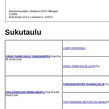
Autoimmuuniluku (Addison+KVT+Allergia):
0,5469
Ikäryhmän (4-8 v.) keskiarvo: 0,8227
Sukutaulu
LUMITURPA EKKU
ORSO-FARM OKKO ONNENSEPPÄ
PoA
PrA
Ifb
DmA
CmA
ORSO-FARM KYLÄLUUTA
Pra
TUHKAVUORTEN QUUNULVOJA
Pr
HAGASSESSAN MINNI-MANTU
PoA
PrA
IfA
DmA
CmA
TINTTARAISEN MUTSIS ON SAAGA