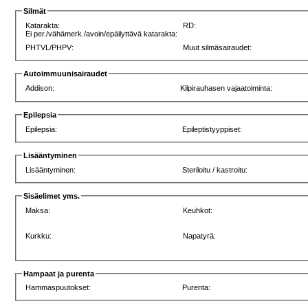
Silmät
Katarakta:
RD:
Ei per./vähämerk./avoin/epäilyttävä katarakta:
PHTVL/PHPV:
Muut silmäsairaudet:
Autoimmuunisairaudet
Addison:
Kilpirauhasen vajaatoiminta:
Epilepsia
Epilepsia:
Epileptistyyppiset:
Lisääntyminen
Lisääntyminen:
Steriloitu / kastroitu:
Sisäelimet yms.
Maksa:
Keuhkot:
Kurkku:
Napatyrä:
Hampaat ja purenta
Hammaspuutokset:
Purenta: