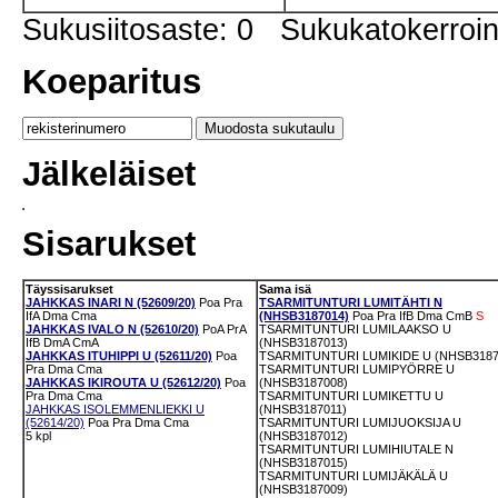
Sukusiitosaste: 0 Sukukatokerro
Koeparitus
Jälkeläiset
Sisarukset
Täyssisarukset
Sama isä
JAHKKAS INARI N (52609/20)
Poa
Pra
TSARMITUNTURI LUMITÄHTI N
IfA
Dma
Cma
(NHSB3187014)
Poa
Pra
IfB
Dma
CmB
S
JAHKKAS IVALO N (52610/20)
PoA
PrA
TSARMITUNTURI LUMILAAKSO U
IfB
DmA
CmA
(NHSB3187013)
JAHKKAS ITUHIPPI U (52611/20)
Poa
TSARMITUNTURI LUMIKIDE U (NHSB3187
Pra
Dma
Cma
TSARMITUNTURI LUMIPYÖRRE U
JAHKKAS IKIROUTA U (52612/20)
Poa
(NHSB3187008)
Pra
Dma
Cma
TSARMITUNTURI LUMIKETTU U
JAHKKAS ISOLEMMENLIEKKI U
(NHSB3187011)
(52614/20)
Poa
Pra
Dma
Cma
TSARMITUNTURI LUMIJUOKSIJA U
5 kpl
(NHSB3187012)
TSARMITUNTURI LUMIHIUTALE N
(NHSB3187015)
TSARMITUNTURI LUMIJÄKÄLÄ U
(NHSB3187009)