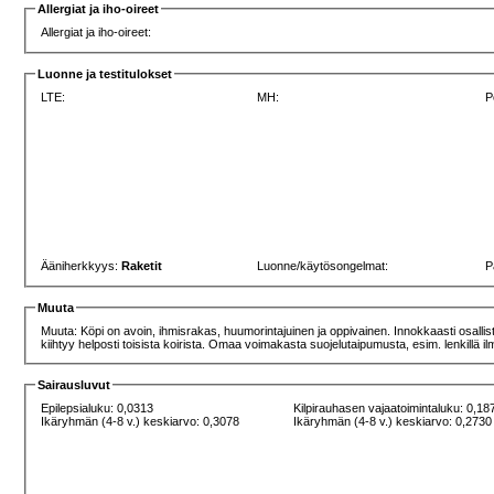
Allergiat ja iho-oireet
Allergiat ja iho-oireet:
Luonne ja testitulokset
LTE:
MH:
P
Ääniherkkyys:
Raketit
Luonne/käytösongelmat:
P
Muuta
Muuta: Köpi on avoin, ihmisrakas, huumorintajuinen ja oppivainen. Innokkaasti osalli
kiihtyy helposti toisista koirista. Omaa voimakasta suojelutaipumusta, esim. lenkillä ilm
Sairausluvut
Epilepsialuku: 0,0313
Kilpirauhasen vajaatoimintaluku: 0,18
Ikäryhmän (4-8 v.) keskiarvo: 0,3078
Ikäryhmän (4-8 v.) keskiarvo: 0,2730