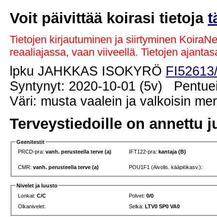
Voit päivittää koirasi tietoja
t
Tietojen kirjautuminen ja siirtyminen KoiraN
reaaliajassa, vaan viiveellä. Tietojen ajant
lpku JAHKKAS ISOKYRÖ
FI52613
Syntynyt: 2020-10-01 (5v) Pentuei
Väri: musta vaalein ja valkoisin me
Terveystiedoille on annettu j
Geenitestit
PRCD-pra:
vanh. perusteella terve (a)
IFT122-pra:
kantaja (B)
CMR:
vanh. perusteella terve (a)
POU1F1 (Aivolis. kääpiökasv.):
Nivelet ja luusto
Lonkat:
C/C
Polvet:
0/0
Olkanivelet:
Selkä:
LTV0 SP0 VA0