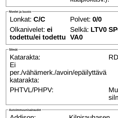
Nivelet ja luusto
Lonkat:
C/C
Polvet:
0/0
Olkanivelet:
ei
Selkä:
LTV0 SP
todettu/ei todettu
VA0
Silmät
Katarakta:
RD
Ei
per./vähämerk./avoin/epäilyttävä
katarakta:
PHTVL/PHPV:
Mu
sil
Autoimmuunisairaudet
Addison:
Kilpirauhasen