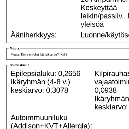
Keskeyttää
leikin/passiiv.,
yleisöä
Ääniherkkyys:
Luonne/käytös
Muuta
Muuta: Koira on ollut ikänsä terve?: Kyllä
Sairausluvut
Epilepsialuku: 0,2656
Kilpirauha
Ikäryhmän (4-8 v.)
vajaatoimi
keskiarvo: 0,3078
0,0938
Ikäryhmän 
keskiarvo:
Autoimmuuniluku
(Addison+KVT+Allergia):