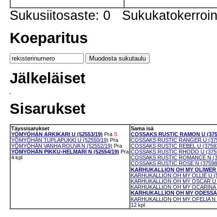
Sukusiitosaste: 0 Sukukatokerro
Koeparitus
Jälkeläiset
Sisarukset
Täyssisarukset
Sama isä
YÖMYÖHÄN ARKIKARI U (52553/19)
Pra
S
COSSAKS RUSTIC RAMON U (375
YÖMYÖHÄN TUPLAPUKKI U (52550/19)
Pra
COSSAKS RUSTIC RANGER U (375
YÖMYÖHÄN VANHA ROUVA N (52552/19)
Pra
COSSAKS RUSTIC REBEL U (37593
YÖMYÖHÄN PIKKU-HELMARI N (52554/19)
Pra
COSSAKS RUSTIC RHODO U (3759
4 kpl
COSSAKS RUSTIC ROMANCE N (37
COSSAKS RUSTIC ROSE N (37598
KARHUKALLION OH MY OLIWER U
KARHUKALLION OH MY OLLIE U (5
KARHUKALLION OH MY OSCAR U (
KARHUKALLION OH MY OCARINA N
KARHUKALLION OH MY ODESSA N
KARHUKALLION OH MY OFELIA N (
12 kpl