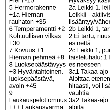
Pieni -10
Hyväksyy käsi
5 Hermorakenne
2a Leikki 1, lei
+1a Hieman
Leikkii - aktiiv
rauhaton +35
lisääntyy/väh
6 Temperamentti +2
2b Leikki 1, ta
Kohtuullisen vilkas
2 Ei tartu, nuus
+30
esinettä
7 Kovuus +1
2c Leikki 1, pu
Hieman pehmeä +8
taisteluhalu: 1 
8 Luoksepäästävyys
esineeseen
+3 Hyväntahtoinen,
3a1 Takaa-ajo 
luoksepäästävä,
Aloittaa etene
avoin +45
hitaasti, voi lis
9
vauhtia
Laukauspelottomuus
3a2 Takaa-ajo 
+++ Laukausvarma
aloita