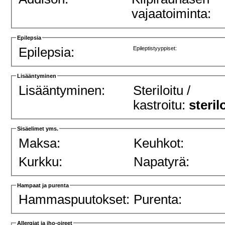
vajaatoiminta:
Epilepsia
Epilepsia:
Epileptistyyppiset:
Lisääntyminen
Lisääntyminen:
Steriloitu /
kastroitu:
steril
Sisäelimet yms.
Maksa:
Keuhkot:
Kurkku:
Napatyrä:
Hampaat ja purenta
Hammaspuutokset:
Purenta:
Allergiat ja iho-oireet