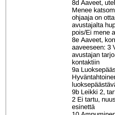
8d Aaveet, utel
Menee katsom
ohjaaja on otta
avustajalta hu
pois/Ei mene 
8e Aaveet, kon
aaveeseen: 3 
avustajan tar
kontaktiin
9a Luoksepääs
Hyväntahtoine
luoksepäästä
9b Leikki 2, ta
2 Ei tartu, nuus
esinettä
10 Ampuminen