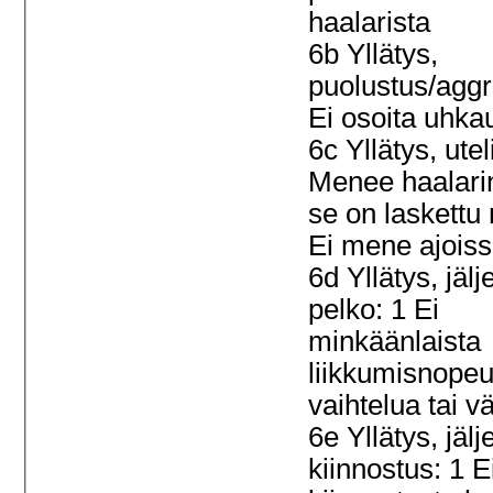
haalarista
6b Yllätys,
puolustus/aggr
Ei osoita uhka
6c Yllätys, ute
Menee haalarin
se on laskettu
Ei mene ajois
6d Yllätys, jälj
pelko: 1 Ei
minkäänlaista
liikkumisnope
vaihtelua tai v
6e Yllätys, jälj
kiinnostus: 1 E