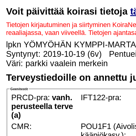
Voit päivittää koirasi tietoja
t
Tietojen kirjautuminen ja siirtyminen KoiraN
reaaliajassa, vaan viiveellä. Tietojen ajant
lpkn YÖMYÖHÄN KYMPPI-MART
Syntynyt: 2019-10-19 (6v) Pentuei
Väri: parkki vaalein merkein
Terveystiedoille on annettu j
Geenitestit
PRCD-pra:
vanh.
IFT122-pra:
perusteella terve
(a)
CMR:
POU1F1 (Aivoli
kääpiökasv.):