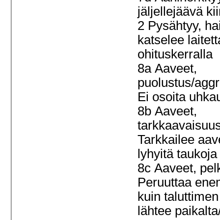
jäljellejäävä ki
2 Pysähtyy, hai
katselee laitet
ohituskerralla
8a Aaveet,
puolustus/aggr
Ei osoita uhka
8b Aaveet,
tarkkaavaisuus
Tarkkailee aave
lyhyitä taukoj
8c Aaveet, pel
Peruuttaa en
kuin taluttimen
lähtee paikalt