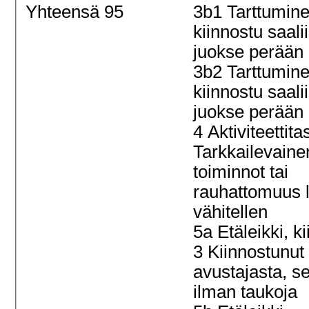
Yhteensä 95
3b1 Tarttumine
kiinnostu saali
juokse perään
3b2 Tarttumine
kiinnostu saali
juokse perään
4 Aktiviteettita
Tarkkailevaine
toiminnot tai
rauhattomuus l
vähitellen
5a Etäleikki, k
3 Kiinnostunut
avustajasta, s
ilman taukoja