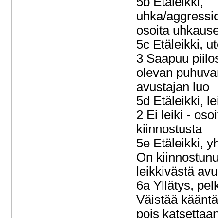
5b Etäleikki,
uhka/aggressio
osoita uhkause
5c Etäleikki, ut
3 Saapuu piilo
olevan puhuva
avustajan luo
5d Etäleikki, le
2 Ei leiki - oso
kiinnostusta
5e Etäleikki, y
On kiinnostunu
leikkivästä av
6a Yllätys, pel
Väistää käänt
pois katsettaa