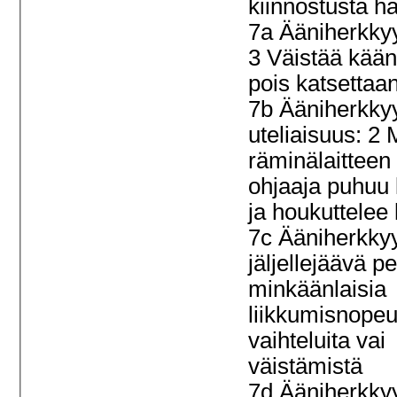
kiinnostusta ha
7a Ääniherkkyy
3 Väistää kää
pois katsettaa
7b Ääniherkky
uteliaisuus: 2
räminälaitteen
ohjaaja puhuu
ja houkuttelee
7c Ääniherkky
jäljellejäävä pe
minkäänlaisia
liikkumisnope
vaihteluita vai
väistämistä
7d Ääniherkky