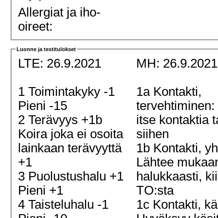
Allergiat ja iho-
oireet:
Luonne ja testitulokset
LTE: 26.9.2021
MH: 26.9.202
1 Toimintakyky -1
1a Kontakti,
Pieni -15
tervehtiminen:
2 Terävyys +1b
itse kontaktia 
Koira joka ei osoita
siihen
lainkaan terävyyttä
1b Kontakti, yh
+1
Lähtee mukaa
3 Puolustushalu +1
halukkaasti, ki
Pieni +1
TO:sta
4 Taisteluhalu -1
1c Kontakti, käs