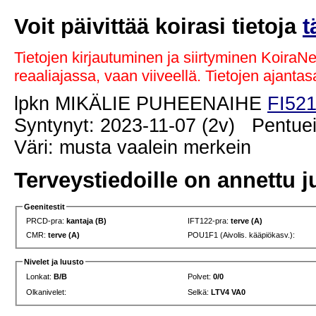
Voit päivittää koirasi tietoja
t
Tietojen kirjautuminen ja siirtyminen KoiraN
reaaliajassa, vaan viiveellä. Tietojen ajant
lpkn MIKÄLIE PUHEENAIHE
FI521
Syntynyt: 2023-11-07 (2v) Pentuei
Väri: musta vaalein merkein
Terveystiedoille on annettu j
Geenitestit
PRCD-pra:
kantaja (B)
IFT122-pra:
terve (A)
CMR:
terve (A)
POU1F1 (Aivolis. kääpiökasv.):
Nivelet ja luusto
Lonkat:
B/B
Polvet:
0/0
Olkanivelet:
Selkä:
LTV4 VA0