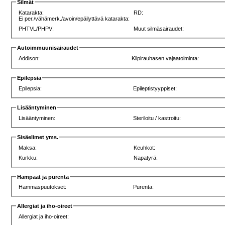
Silmät
Katarakta:
RD:
Ei per./vähämerk./avoin/epäilyttävä katarakta:
PHTVL/PHPV:
Muut silmäsairaudet:
Autoimmuunisairaudet
Addison:
Kilpirauhasen vajaatoiminta:
Epilepsia
Epilepsia:
Epileptistyyppiset:
Lisääntyminen
Lisääntyminen:
Steriloitu / kastroitu:
Sisäelimet yms.
Maksa:
Keuhkot:
Kurkku:
Napatyrä:
Hampaat ja purenta
Hammaspuutokset:
Purenta:
Allergiat ja iho-oireet
Allergiat ja iho-oireet: