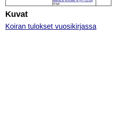
MIKÄLIE KUUME N (47731/18)
4 kpl
Kuvat
Koiran tulokset vuosikirjassa