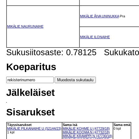
MIKÄLIE ÅIVA UNINUKKA
Pra
MIKÄLIE NAURUNAIHE
MIKÄLIE ILONAIHE
Sukusiitosaste: 0.78125 Sukukat
Koeparitus
Jälkeläiset
Sisarukset
Täyssisarukset
Sama isä
Sama emä
MIKÄLIE PILKANAIHE U (52144/23)
MIKÄLIE KOHME U (47729/18)
0 kpl
1 kpl
MIKÄLIE KOOMA N (47732/18)
MIKÄLIE KRAMPPI N (47730/18)