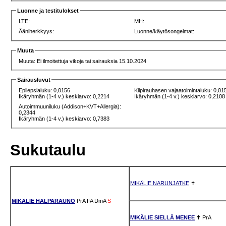
Luonne ja testitulokset
LTE:
MH:
Ääniherkkyys:
Luonne/käytösongelmat:
Muuta
Muuta: Ei ilmoitettuja vikoja tai sairauksia 15.10.2024
Sairausluvut
Epilepsialuku: 0,0156
Kilpirauhasen vajaatoimintaluku: 0,01
Ikäryhmän (1-4 v.) keskiarvo: 0,2214
Ikäryhmän (1-4 v.) keskiarvo: 0,2108
Autoimmuuniluku (Addison+KVT+Allergia):
0,2344
Ikäryhmän (1-4 v.) keskiarvo: 0,7383
Sukutaulu
MIKÄLIE NARUNJATKE
✝
MIKÄLIE HALPARAUNO
PrA
IfA
DmA
S
MIKÄLIE SIELLÄ MENEE
✝
PrA