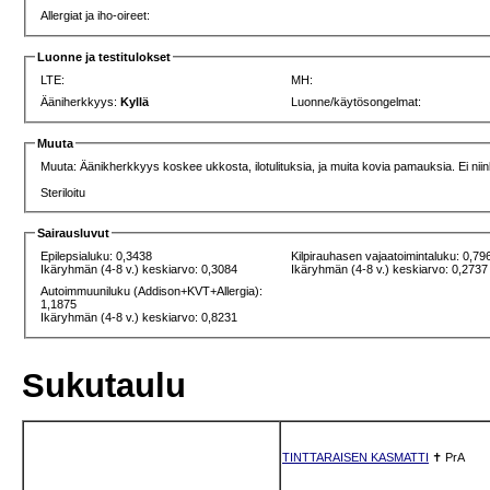
Allergiat ja iho-oireet:
Luonne ja testitulokset
LTE:
MH:
Ääniherkkyys:
Kyllä
Luonne/käytösongelmat:
Muuta
Muuta: Äänikherkkyys koskee ukkosta, ilotulituksia, ja muita kovia pamauksia. Ei nii
Steriloitu
Sairausluvut
Epilepsialuku: 0,3438
Kilpirauhasen vajaatoimintaluku: 0,79
Ikäryhmän (4-8 v.) keskiarvo: 0,3084
Ikäryhmän (4-8 v.) keskiarvo: 0,2737
Autoimmuuniluku (Addison+KVT+Allergia):
1,1875
Ikäryhmän (4-8 v.) keskiarvo: 0,8231
Sukutaulu
TINTTARAISEN KASMATTI
✝
PrA