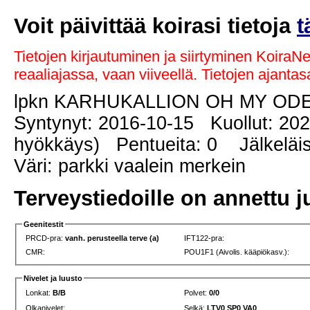
Voit päivittää koirasi tietoja
t
Tietojen kirjautuminen ja siirtyminen KoiraN
reaaliajassa, vaan viiveellä. Tietojen ajant
lpkn KARHUKALLION OH MY O
Syntynyt: 2016-10-15 Kuollut: 202
hyökkäys) Pentueita: 0 Jälkeläis
Väri: parkki vaalein merkein
Terveystiedoille on annettu j
Geenitestit
PRCD-pra:
vanh. perusteella terve (a)
IFT122-pra:
CMR:
POU1F1 (Aivolis. kääpiökasv.):
Nivelet ja luusto
Lonkat:
B/B
Polvet:
0/0
Olkanivelet:
Selkä:
LTV0 SP0 VA0