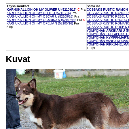
Täyssisarukset
Sama isä
KARHUKALLION OH MY OLIWER U (52108/16)
C
Pra
COSSAKS RUSTIC RAMON U 
KARHUKALLION OH MY OLLIE U (52110/16)
Pra
COSSAKS RUSTIC RANGER U
KARHUKALLION OH MY OSCAR U (52109/16)
Pra
COSSAKS RUSTIC REBEL U (
KARHUKALLION OH MY OCARINA N (52107/16)
Pra
S
COSSAKS RUSTIC RHODO U 
KARHUKALLION OH MY OFELIA N (52105/16)
Pra
COSSAKS RUSTIC ROMANCE 
5 kpl
COSSAKS RUSTIC ROSE N (
YÖMYÖHÄN ARKIKARI U (52
YÖMYÖHÄN TUPLAPUKKI U (
YÖMYÖHÄN KYMPPI-MARTA 
YÖMYÖHÄN VANHA ROUVA N 
YÖMYÖHÄN PIKKU-HELMARI 
11 kpl
Kuvat