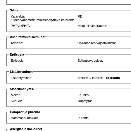
Silmät
Katarakta:
RD:
Ei per./vähämerk./avoin/epäilyttävä katarakta:
PHTVL/PHPV:
Muut silmäsairaudet:
Autoimmuunisairaudet
Addison:
Kilpirauhasen vajaatoiminta:
Epilepsia
Epilepsia:
Epileptistyyppiset:
Lisääntyminen
Lisääntyminen:
Steriloitu / kastroitu:
Steriloitu
Sisäelimet yms.
Maksa:
Keuhkot:
Kurkku:
Napatyrä:
Hampaat ja purenta
Hammaspuutokset:
Purenta:
Allergiat ja iho-oireet