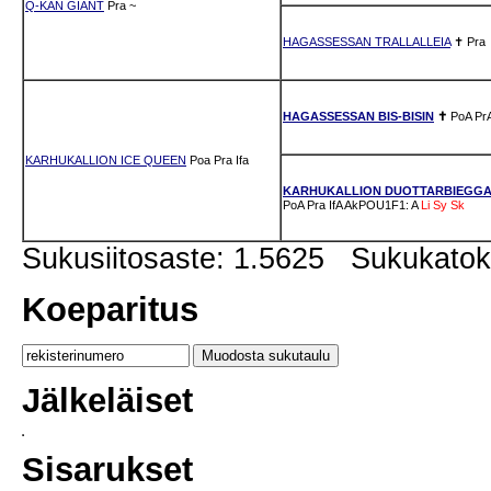
Q-KAN GIANT
Pra
~
HAGASSESSAN TRALLALLEIA
✝
Pra
HAGASSESSAN BIS-BISIN
✝
PoA
Pr
KARHUKALLION ICE QUEEN
Poa
Pra
Ifa
KARHUKALLION DUOTTARBIEGG
PoA
Pra
IfA
AkPOU1F1: A
Li
Sy
Sk
Sukusiitosaste: 1.5625 Sukukato
Koeparitus
Jälkeläiset
Sisarukset