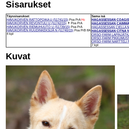
Sisarukset
Täyssisarukset
Sama isä
HAVUKORVEN RATTOPOIKA U (51741/15)
Poa
PrA
Hc
HAGASSESSAN COAGIS N
HAVUKORVEN REVONTULI U (51742/15)
✝
Poa
PrA
HAGASSESSAN CAIMMAS 
HAVUKORVEN RIEMUHUUTO U (51739/15)
Poa
PrA
HAGASSESSAN CIELLA N 
HAVUKORVEN RUUDINKEKSIJÄ N (51740/15)
Poa
PrB
IfA
HAGASSESSAN CITNA N 
4 kpl
ORSO-FARM LAPINJÄTKÄ 
ORSO-FARM PIKKUMUSTA
ORSO-FARM NARTTELI N 
7 kpl
Kuvat