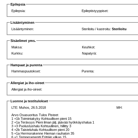
Epilepsia
Epilepsia:
Epileptistyyppiset:
Lisääntyminen
Lisääntyminen:
Steriloitu / kastroitu:
Steriloitu
Sisäelimet yms.
Maksa:
Keuhkot:
Kurkku:
Napatyrä:
Hampaat ja purenta
Hammaspuutokset:
Purenta:
Allergiat ja iho-oireet
Allergiat ja iho-oireet:
Luonne ja testitulokset
LTE:
Muhos, 26.5.2018
MH:
Arvo Osasuoritus Tulos Pisteet
1 +1b Toimintakyky Kohtuullisen pieni 15
2 +1a Terävyys Pieni ilman jälj. jäävää hyökkäyshalua 1
3 +3 Puolustushalu Kohtuullinen, hillitty 3
4 +2b Taisteluhalu Kohtuullisen pieni 20
5 +1a Hermorakenne Hieman rauhaton 35
6 +1 Temperamentti Erittäin vilkas 15