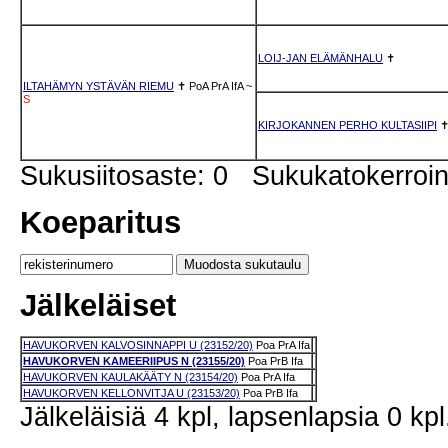
LOIJ-JAN ELÄMÄNHALU
✝
ILTAHÄMYN YSTÄVÄN RIEMU
✝
PoA
PrA
IfA
~
S
KIRJOKANNEN PERHO KULTASIIPI
Sukusiitosaste: 0 Sukukatokerro
Koeparitus
Jälkeläiset
HAVUKORVEN KALVOSINNAPPI U (23152/20)
Poa
PrA
Ifa
HAVUKORVEN KAMEERIIPUS N (23155/20)
Poa
PrB
Ifa
HAVUKORVEN KAULAKÄÄTY N (23154/20)
Poa
PrA
Ifa
HAVUKORVEN KELLONVITJA U (23153/20)
Poa
PrB
Ifa
Jälkeläisiä 4 kpl, lapsenlapsia 0 kpl