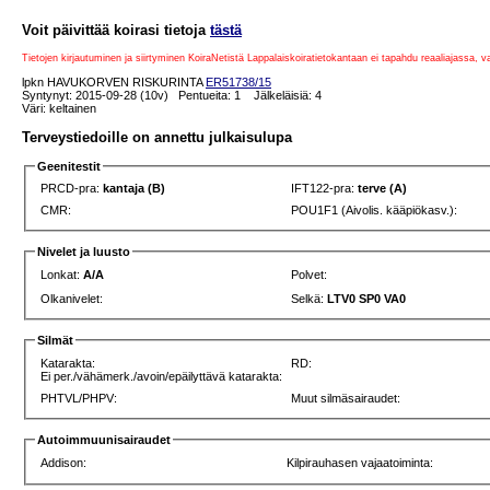
Voit päivittää koirasi tietoja
tästä
Tietojen kirjautuminen ja siirtyminen KoiraNetistä Lappalaiskoiratietokantaan ei tapahdu reaaliajassa, 
lpkn HAVUKORVEN RISKURINTA
ER51738/15
Syntynyt: 2015-09-28 (10v) Pentueita: 1 Jälkeläisiä: 4
Väri: keltainen
Terveystiedoille on annettu julkaisulupa
Geenitestit
PRCD-pra:
kantaja (B)
IFT122-pra:
terve (A)
CMR:
POU1F1 (Aivolis. kääpiökasv.):
Nivelet ja luusto
Lonkat:
A/A
Polvet:
Olkanivelet:
Selkä:
LTV0 SP0 VA0
Silmät
Katarakta:
RD:
Ei per./vähämerk./avoin/epäilyttävä katarakta:
PHTVL/PHPV:
Muut silmäsairaudet:
Autoimmuunisairaudet
Addison:
Kilpirauhasen vajaatoiminta: