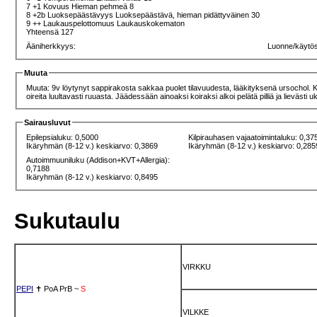
7 +1 Kovuus Hieman pehmeä 8
8 +2b Luoksepäästävyys Luoksepäästävä, hieman pidättyväinen 30
9 ++ Laukauspelottomuus Laukauskokematon
Yhteensä 127
Ääniherkkyys:
Luonne/käytö
Muuta
Muuta: 9v löytynyt sappirakosta sakkaa puolet tilavuudesta, lääkityksenä ursochol. Keu
oireita luultavasti ruuasta. Jäädessään ainoaksi koiraksi alkoi pelätä pilliä ja lievästi ukko
Sairausluvut
Epilepsialuku: 0,5000
Kilpirauhasen vajaatoimintaluku: 0,37
Ikäryhmän (8-12 v.) keskiarvo: 0,3869
Ikäryhmän (8-12 v.) keskiarvo: 0,285
Autoimmuuniluku (Addison+KVT+Allergia):
0,7188
Ikäryhmän (8-12 v.) keskiarvo: 0,8495
Sukutaulu
VIRKKU
PEPI
✝
PoA
PrB
~
S
VILKKE