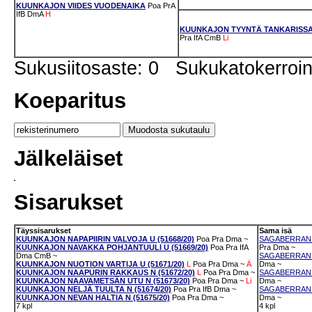
KUUNKAJON VIIDES VUODENAIKA
Poa
PrA
IfB
DmA
H
KUUNKAJON TYYNTÄ TANKARISS
Pra
IfA
CmB
Li
Sukusiitosaste: 0 Sukukatokerro
Koeparitus
Jälkeläiset
Sisarukset
Täyssisarukset
Sama isä
KUUNKAJON NAPAPIIRIN VALVOJA U (51668/20)
Poa
Pra
Dma
~
SAGABERRAN 
KUUNKAJON NAVAKKA POHJANTUULI U (51669/20)
Poa
Pra
IfA
Pra
Dma
~
Dma
CmB
~
SAGABERRAN C
KUUNKAJON NUOTION VARTIJA U (51671/20)
L
Poa
Pra
Dma
~
Ä
Dma
~
KUUNKAJON NAAPURIN RAKKAUS N (51672/20)
L
Poa
Pra
Dma
~
SAGABERRAN C
KUUNKAJON NAAVAMETSÄN UTU N (51673/20)
Poa
Pra
Dma
~
Li
Dma
~
KUUNKAJON NELJÄ TUULTA N (51674/20)
Poa
Pra
IfB
Dma
~
SAGABERRAN C
KUUNKAJON NEVAN HALTIA N (51675/20)
Poa
Pra
Dma
~
Dma
~
7 kpl
4 kpl