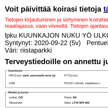
Voit päivittää koirasi tietoja
t
Tietojen kirjautuminen ja siirtyminen KoiraN
reaaliajassa, vaan viiveellä. Tietojen ajant
lpku KUUNKAJON NUKU YÖ UL
Syntynyt: 2020-09-22 (5v) Pentuei
Väri: riistaparkki
Terveystiedoille on annettu j
Geenitestit
PRCD-pra:
vanh. perusteella terve (a)
IFT122-pra:
CMR:
POU1F1 (Aivolis. kääpiökasv.):
Nivelet ja luusto
Lonkat:
C/D
Polvet:
0/0
Olkanivelet:
Selkä:
LTV0 SP0 VA0