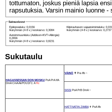
tottumaton, joskus pieniä lapsia ensin
rapsutuksia. Varsin mainio luonne - s
Sairausluvut
Epilepsialuku: 0,0156
Kilpirauhasen vajaatoimintaluku: 0,03
Ikäryhmän (4-8 v.) keskiarvo: 0,3084
Ikäryhmän (4-8 v.) keskiarvo: 0,2737
Autoimmuuniluku (Addison+KVT+Allergia):
0,2656
Ikäryhmän (4-8 v.) keskiarvo: 0,8231
Sukutaulu
VÄINÖ
✝
Pra
Ifb
~
HAGASSESSAN DON MOSKU
PoA
PrA
IfA
DmA
CmA
AkPOU1F1: A
Hc
SISSI
PoA
PrB
DmA
~
HATTIVATIN ZIMBA
✝
PoA
Ifb