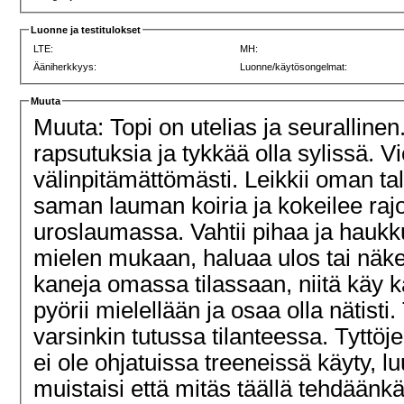
Luonne ja testitulokset
LTE:
MH:
Ääniherkkyys:
Luonne/käytösongelmat:
Muuta
Muuta: Topi on utelias ja seuralline
rapsutuksia ja tykkää olla sylissä. Vi
välinpitämättömästi. Leikkii oman ta
saman lauman koiria ja kokeilee rajo
uroslaumassa. Vahtii pihaa ja haukku
mielen mukaan, haluaa ulos tai näke
kaneja omassa tilassaan, niitä käy 
pyörii mielellään ja osaa olla nätisti
varsinkin tutussa tilanteessa. Tyttöj
ei ole ohjatuissa treeneissä käyty, luu
muistaisi että mitäs täällä tehdäänkä