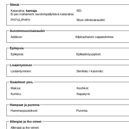
Silmät
Katarakta:
kantaja
RD:
Ei per./vähämerk./avoin/epäilyttävä katarakta:
PHTVL/PHPV:
Muut silmäsairaudet:
Autoimmuunisairaudet
Addison:
Kilpirauhasen vajaatoiminta:
Epilepsia
Epilepsia:
Epileptistyyppiset:
Lisääntyminen
Lisääntyminen:
Steriloitu / kastroitu:
Sisäelimet yms.
Maksa:
Keuhkot:
Kurkku:
Napatyrä:
Hampaat ja purenta
Hammaspuutokset:
Purenta:
Allergiat ja iho-oireet
Allergiat ja iho-oireet: