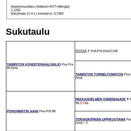
Autoimmuuniluku (Addison+KVT+Allergia):
1,1250
Ikäryhmän (1-4 v.) keskiarvo: 0,7383
Sukutaulu
ROSSA
✝
PoA
PrA
DmA
CmB
TAIMISTON KONDITIONAALIVALIO
Poa
Pra
IfA
Dma
TAIMISTON TURMELTUMATON
Poa
DmA
PAKKASHELMEN ONNENHAAVE
✝
IfA
S
I
Ka
POROWARTIN AAVA
Poa
PrB
IfB
TERVASKIPINÄN UPPIKUUTAMA
Po
DmA
~
S