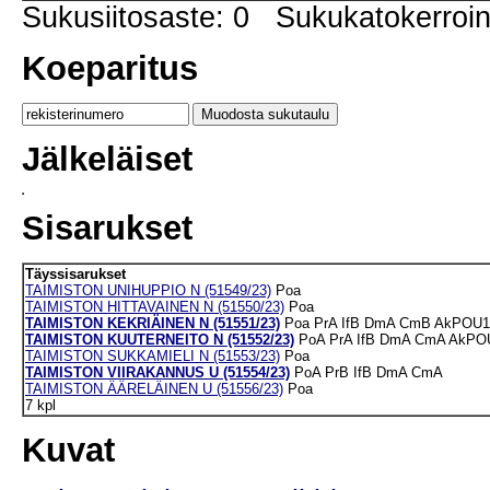
Sukusiitosaste: 0 Sukukatokerro
Koeparitus
Jälkeläiset
Sisarukset
Täyssisarukset
TAIMISTON UNIHUPPIO N (51549/23)
Poa
TAIMISTON HITTAVAINEN N (51550/23)
Poa
TAIMISTON KEKRIÄINEN N (51551/23)
Poa
PrA
IfB
DmA
CmB
AkPOU1
TAIMISTON KUUTERNEITO N (51552/23)
PoA
PrA
IfB
DmA
CmA
AkPOU
TAIMISTON SUKKAMIELI N (51553/23)
Poa
TAIMISTON VIIRAKANNUS U (51554/23)
PoA
PrB
IfB
DmA
CmA
TAIMISTON ÄÄRELÄINEN U (51556/23)
Poa
7 kpl
Kuvat