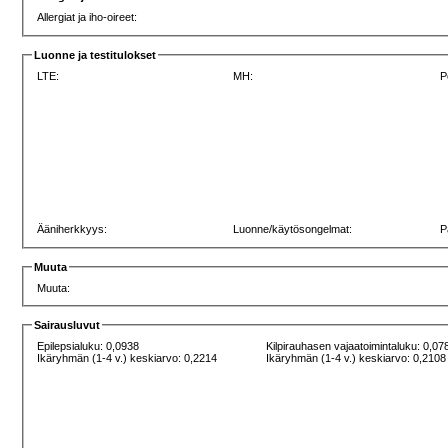
Allergiat ja iho-oireet:
Luonne ja testitulokset
LTE:
MH:
P
Ääniherkkyys:
Luonne/käytösongelmat:
P
Muuta
Muuta:
Sairausluvut
Epilepsialuku: 0,0938
Kilpirauhasen vajaatoimintaluku: 0,07
Ikäryhmän (1-4 v.) keskiarvo: 0,2214
Ikäryhmän (1-4 v.) keskiarvo: 0,2108