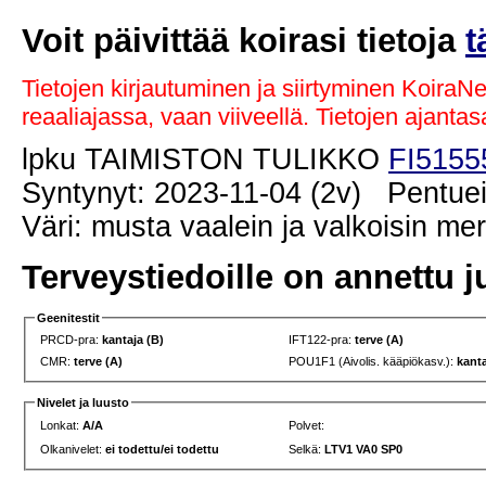
Voit päivittää koirasi tietoja
t
Tietojen kirjautuminen ja siirtyminen KoiraN
reaaliajassa, vaan viiveellä. Tietojen ajant
lpku TAIMISTON TULIKKO
FI5155
Syntynyt: 2023-11-04 (2v) Pentuei
Väri: musta vaalein ja valkoisin me
Terveystiedoille on annettu j
Geenitestit
PRCD-pra:
kantaja (B)
IFT122-pra:
terve (A)
CMR:
terve (A)
POU1F1 (Aivolis. kääpiökasv.):
kanta
Nivelet ja luusto
Lonkat:
A/A
Polvet:
Olkanivelet:
ei todettu/ei todettu
Selkä:
LTV1 VA0 SP0