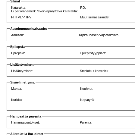
Silmät
Katarakta:
RD:
Ei per./vähämerk./avoin/epäilyttävä katarakta:
PHTVL/PHPV:
Muut silmäsairaudet:
Autoimmuunisairaudet
Addison:
Kilpirauhasen vajaatoiminta:
Epilepsia
Epilepsia:
Epileptistyyppiset:
Lisääntyminen
Lisääntyminen:
Steriloitu / kastroitu:
Sisäelimet yms.
Maksa:
Keuhkot:
Kurkku:
Napatyrä:
Hampaat ja purenta
Hammaspuutokset:
Purenta:
Allergiat ja iho-oireet