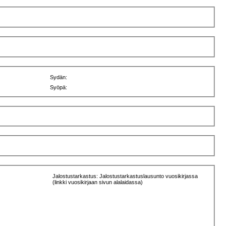
Sydän:
Syöpä:
Jalostustarkastus: Jalostustarkastuslausunto vuosikirjassa
(linkki vuosikirjaan sivun alalaidassa)