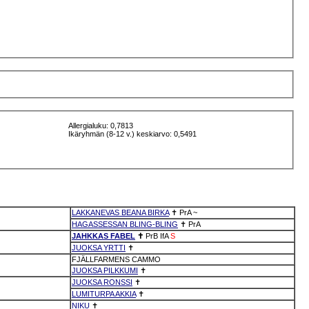
Allergialuku: 0,7813
Ikäryhmän (8-12 v.) keskiarvo: 0,5491
LAKKANEVAS BEANA BIRKA
✝
PrA
~
HAGASSESSAN BLING-BLING
✝
PrA
JAHKKAS FABEL
✝
PrB
IfA
S
JUOKSA YRTTI
✝
FJÄLLFARMENS CAMMO
JUOKSA PILKKUMI
✝
JUOKSA RONSSI
✝
LUMITURPA AKKIA
✝
NIKU
✝