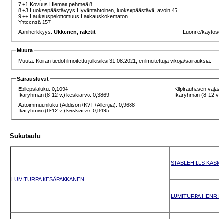
7 +1 Kovuus Hieman pehmeä 8
8 +3 Luoksepäästävyys Hyväntahtoinen, luoksepäästävä, avoin 45
9 ++ Laukauspelottomuus Laukauskokematon
Yhteensä 157
Ääniherkkyys:
Ukkonen, raketit
Luonne/käytös
Muuta
Muuta: Koiran tiedot ilmoitettu julkisiksi 31.08.2021, ei ilmoitettuja vikoja/sairauksia.
Sairausluvut
Epilepsialuku: 0,1094
Kilpirauhasen vaja
Ikäryhmän (8-12 v.) keskiarvo: 0,3869
Ikäryhmän (8-12 v.
Autoimmuuniluku (Addison+KVT+Allergia): 0,9688
Ikäryhmän (8-12 v.) keskiarvo: 0,8495
Sukutaulu
STABLEHILLS KASM
LUMITURPA KESÄPAKKANEN
LUMITURPA HENRI