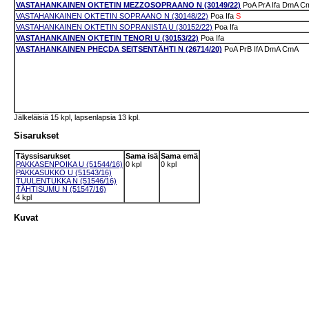
VASTAHANKAINEN OKTETIN MEZZOSOPRAANO N (30149/22)
PoA
PrA
Ifa
DmA
C
VASTAHANKAINEN OKTETIN SOPRAANO N (30148/22)
Poa
Ifa
S
VASTAHANKAINEN OKTETIN SOPRANISTA U (30152/22)
Poa
Ifa
VASTAHANKAINEN OKTETIN TENORI U (30153/22)
Poa
Ifa
VASTAHANKAINEN PHECDA SEITSENTÄHTI N (26714/20)
PoA
PrB
IfA
DmA
CmA
Jälkeläisiä 15 kpl, lapsenlapsia 13 kpl.
Sisarukset
Täyssisarukset
Sama isä
Sama emä
PAKKASENPOIKA U (51544/16)
0 kpl
0 kpl
PAKKASUKKO U (51543/16)
TUULENTUKKA N (51546/16)
TÄHTISUMU N (51547/16)
4 kpl
Kuvat