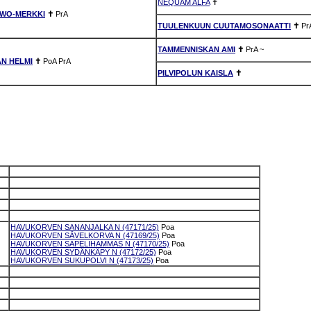
NEQUAM ALFA
✝
RWO-MERKKI
✝
PrA
TUULENKUUN CUUTAMOSONAATTI
✝
Pr
TAMMENNISKAN AMI
✝
PrA
~
AN HELMI
✝
PoA
PrA
PILVIPOLUN KAISLA
✝
HAVUKORVEN SANANJALKA N (47171/25)
Poa
HAVUKORVEN SÄVELKORVA N (47169/25)
Poa
HAVUKORVEN SAPELIHAMMAS N (47170/25)
Poa
HAVUKORVEN SYDÄNKÄPY N (47172/25)
Poa
HAVUKORVEN SUKUPOLVI N (47173/25)
Poa