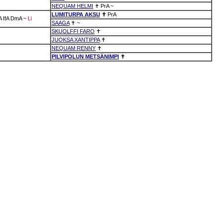
NEQUAM HELMI
✝
PrA
~
LUMITURPA AKSU
✝
PrA
A
IfA
DmA
~
Li
SAAGA
✝
~
SKUOLFFI FARO
✝
JUOKSA XANTIPPA
✝
NEQUAM RENNY
✝
PILVIPOLUN METSÄNIMPI
✝