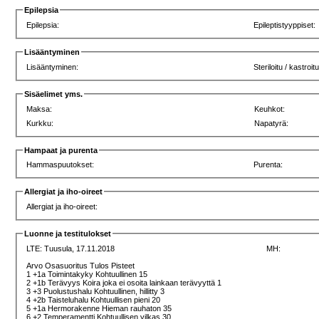
Epilepsia
Epilepsia:
Epileptistyyppiset:
Lisääntyminen
Lisääntyminen:
Steriloitu / kastroit
Sisäelimet yms.
Maksa:
Keuhkot:
Kurkku:
Napatyrä:
Hampaat ja purenta
Hammaspuutokset:
Purenta:
Allergiat ja iho-oireet
Allergiat ja iho-oireet:
Luonne ja testitulokset
LTE:
Tuusula, 17.11.2018
MH:
Arvo Osasuoritus Tulos Pisteet
1 +1a Toimintakyky Kohtuullinen 15
2 +1b Terävyys Koira joka ei osoita lainkaan terävyyttä 1
3 +3 Puolustushalu Kohtuullinen, hillitty 3
4 +2b Taisteluhalu Kohtuullisen pieni 20
5 +1a Hermorakenne Hieman rauhaton 35
6 +2 Temperamentti Kohtuullisen vilkas 30