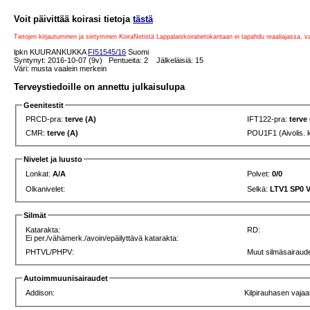
Voit päivittää koirasi tietoja
tästä
Tietojen kirjautuminen ja siirtyminen KoiraNetistä Lappalaiskoiratietokantaan ei tapahdu reaaliajassa, 
lpkn KUURANKUKKA
FI51545/16
Suomi
Syntynyt: 2016-10-07 (9v) Pentueita: 2 Jälkeläisiä: 15
Väri: musta vaalein merkein
Terveystiedoille on annettu julkaisulupa
Geenitestit
PRCD-pra:
terve (A)
IFT122-pra:
terve
CMR:
terve (A)
POU1F1 (Aivolis. 
Nivelet ja luusto
Lonkat:
A/A
Polvet:
0/0
Olkanivelet:
Selkä:
LTV1 SP0 
Silmät
Katarakta:
RD:
Ei per./vähämerk./avoin/epäilyttävä katarakta:
PHTVL/PHPV:
Muut silmäsairaude
Autoimmuunisairaudet
Addison:
Kilpirauhasen vajaa