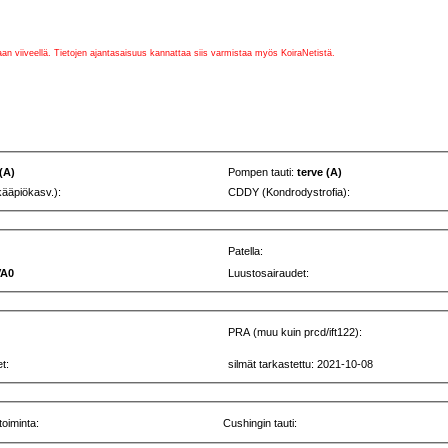
vaan viiveellä. Tietojen ajantasaisuus kannattaa siis varmistaa myös KoiraNetistä.
 (A)
Pompen tauti:
terve (A)
kääpiökasv.):
CDDY (Kondrodystrofia):
Patella:
VA0
Luustosairaudet:
PRA (muu kuin prcd/ift122):
t:
silmät tarkastettu: 2021-10-08
toiminta:
Cushingin tauti: