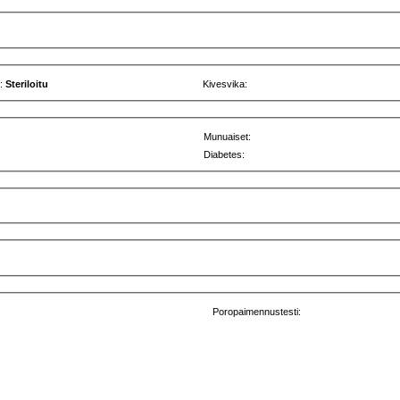
u:
Steriloitu
Kivesvika:
Munuaiset:
Diabetes:
Poropaimennustesti: