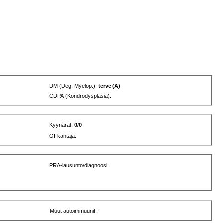
DM (Deg. Myelop.):
terve (A)
CDPA (Kondrodysplasia):
Kyynärät:
0/0
OI-kantaja:
PRA-lausunto/diagnoosi:
Muut autoimmuunit: