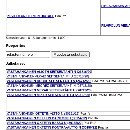
PIHLAJAMÄEN A
PILVIPOLUN HELMEN HIUTALE
PoA
Pra
PILVIPOLUN VIEN
Sukusiitosaste: 0 Sukukatokerroin: 1.000
Koeparitus
Jälkeläiset
VASTAHANKAINEN ALIOTH SEITSENTÄHTI N (26716/20)
VASTAHANKAINEN ALKAID SEITSENTÄHTI U (26718/20)
VASTAHANKAINEN DUBHE SEITSENTÄHTI N (26712/20)
PoA
PrB
IfA
DmA
CmB
Li
VASTAHANKAINEN MEGREZ SEITSENTÄHTI N (26715/20)
VASTAHANKAINEN MERAK SEITSENTÄHTI U (26713/20)
L
VASTAHANKAINEN MIZAR SEITSENTÄHTI U (26717/20)
PoA
PrA
IfA
DmA
CmA
VASTAHANKAINEN OKTETIN ALTTO N (30151/22)
Poa
Ifa
VASTAHANKAINEN OKTETIN BARITONI U (30154/22)
Poa
Ifa
VASTAHANKAINEN OKTETIN BASSO U (30155/22)
Poa
Ifa
S
VASTAHANKAINEN OKTETIN KONTRA-ALTTO N (30150/22)
Poa
Ifa