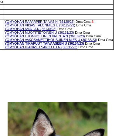
mA
YÖMYÖHÄN RAPARPERITAIVAS N (36128/23)
Dma
Cma
S
YÖMYÖHÄN VIISAS TALONMIES U (36129/23)
Dma
Cma
YÖMYÖHÄN AMALIA N (36130/23)
Dma
Cma
YÖMYÖHÄN MUOTITIETOINEN U (36131/23)
Dma
Cma
YÖMYÖHÄN LUONNOLLINEN VALINTA N (36132/23)
Dma
Cma
YÖMYÖHÄN VAKOSAMETTIHOUSUINEN MIES U (36133/23)
Dma
Cma
YÖMYÖHÄN TIKAPUUT TAIVAASEEN U (36134/23)
Dma
Cma
YÖMYÖHÄN IHANASTI SANOTTU N (36135/23)
Dma
Cma