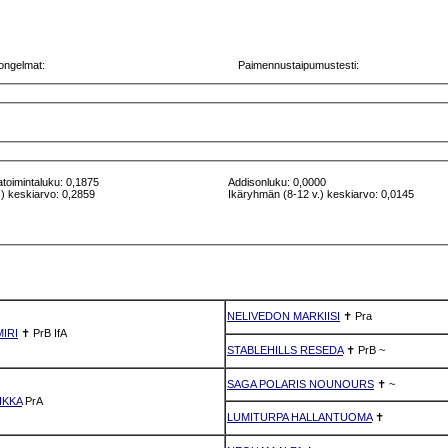
ongelmat:
Paimennustaipumustesti:
atoimintaluku: 0,1875
Addisonluku: 0,0000
) keskiarvo: 0,2859
Ikäryhmän (8-12 v.) keskiarvo: 0,0145
NELIVEDON MARKIISI
✝
Pra
IRI
✝
PrB
IfA
STABLEHILLS RESEDA
✝
PrB
~
SAGA POLARIS NOUNOURS
✝
~
IKKA
PrA
LUMITURPA HALLANTUOMA
✝