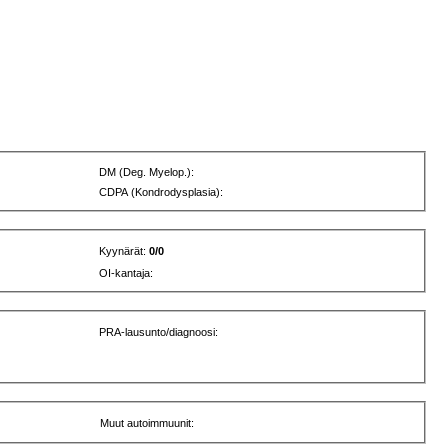
DM (Deg. Myelop.):
CDPA (Kondrodysplasia):
Kyynärät:
0/0
OI-kantaja:
PRA-lausunto/diagnoosi:
Muut autoimmuunit: