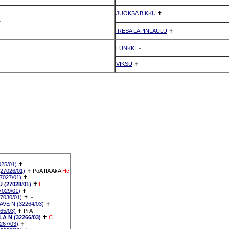
JUOKSA BIKKU
✝
✝
IRESA LAPINLAULU
✝
LUNKKI
~
VIKSU
✝
25/01)
✝
7026/01)
✝
PoA
IfA
AkA
Hc
027/01)
✝
(27028/01)
✝
E
029/01)
✝
7030/01)
✝
~
E N (32264/03)
✝
65/03)
✝
PrA
 N (32266/03)
✝
C
67/03)
✝