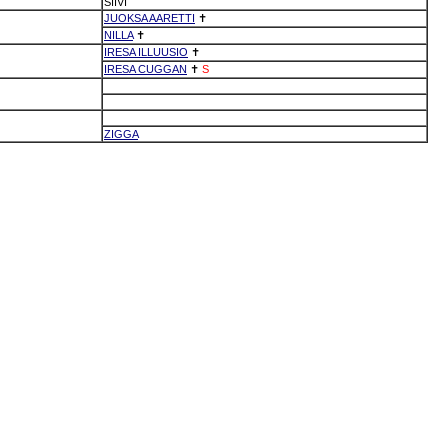
SIIVI
JUOKSA AARETTI
✝
NILLA
✝
IRESA ILLUUSIO
✝
IRESA CUGGAN
✝
S
ZIGGA