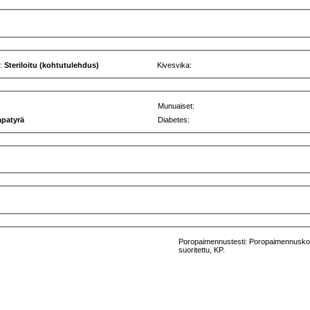
u:
Steriloitu (kohtutulehdus)
Kivesvika:
Munuaiset:
apatyrä
Diabetes:
Poropaimennustesti: Poropaimennusko
suoritettu, KP.