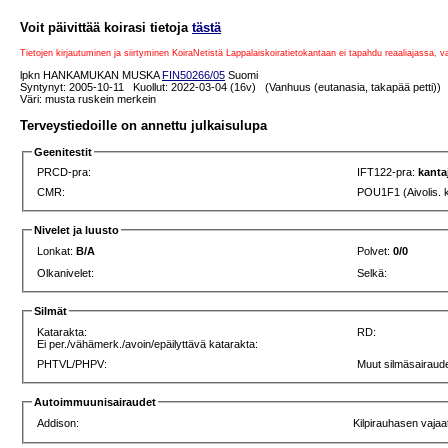
Voit päivittää koirasi tietoja
tästä
Tietojen kirjautuminen ja siirtyminen KoiraNetistä Lappalaiskoiratietokantaan ei tapahdu reaaliajassa, 
lpkn HANKAMUKAN MUSKA
FIN50266/05
Suomi
Syntynyt: 2005-10-11 Kuollut: 2022-03-04 (16v) (Vanhuus (eutanasia, takapää petti)) 
Väri: musta ruskein merkein
Terveystiedoille on annettu julkaisulupa
Geenitestit
PRCD-pra:
IFT122-pra:
kanta
CMR:
POU1F1 (Aivolis. 
Nivelet ja luusto
Lonkat:
B/A
Polvet:
0/0
Olkanivelet:
Selkä:
Silmät
Katarakta:
RD:
Ei per./vähämerk./avoin/epäilyttävä katarakta:
PHTVL/PHPV:
Muut silmäsairaude
Autoimmuunisairaudet
Addison:
Kilpirauhasen vajaa