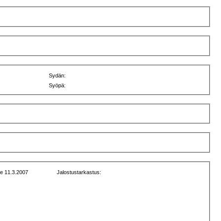
Sydän:
Syöpä:
e 11.3.2007
Jalostustarkastus: