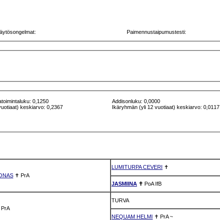
äytösongelmat:
Paimennustaipumustesti:
atoimintaluku: 0,1250
Addisonluku: 0,0000
vuotiaat) keskiarvo: 0,2367
Ikäryhmän (yli 12 vuotiaat) keskiarvo: 0,0117
LUMITURPA CEVERI
✝
ONAS
✝
PrA
JASMIINA
✝
PoA
IfB
TURVA
✝
PrA
NEQUAM HELMI
✝
PrA
~