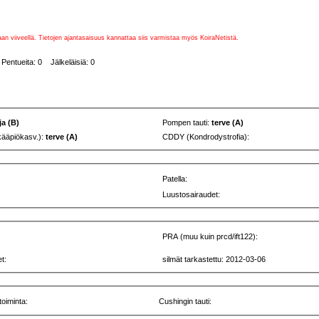
vaan viiveellä. Tietojen ajantasaisuus kannattaa siis varmistaa myös KoiraNetistä.
Pentueita: 0 Jälkeläisiä: 0
ja (B)
Pompen tauti:
terve (A)
kääpiökasv.):
terve (A)
CDDY (Kondrodystrofia):
Patella:
Luustosairaudet:
PRA (muu kuin prcd/ift122):
t:
silmät tarkastettu: 2012-03-06
toiminta:
Cushingin tauti: