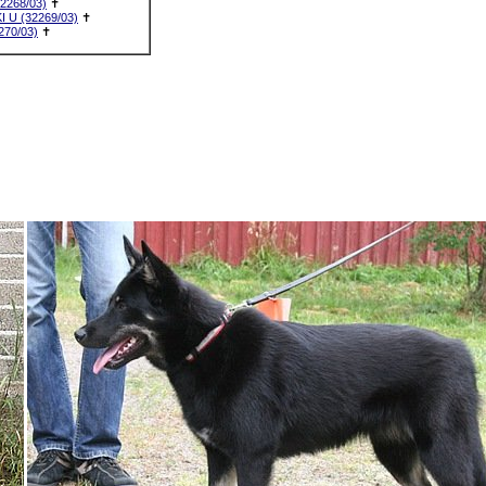
268/03)
✝
U (32269/03)
✝
70/03)
✝