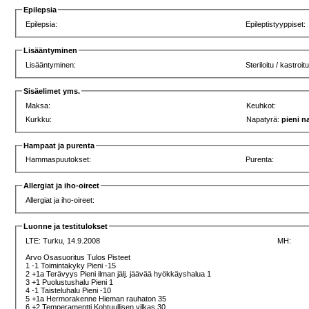
Epilepsia
Epilepsia:
Epileptistyyppiset:
Lisääntyminen
Lisääntyminen:
Steriloitu / kastroit
Sisäelimet yms.
Maksa:
Keuhkot:
Kurkku:
Napatyrä:
pieni n
Hampaat ja purenta
Hammaspuutokset:
Purenta:
Allergiat ja iho-oireet
Allergiat ja iho-oireet:
Luonne ja testitulokset
LTE:
Turku, 14.9.2008
MH:
Arvo Osasuoritus Tulos Pisteet
1 -1 Toimintakyky Pieni -15
2 +1a Terävyys Pieni ilman jälj. jäävää hyökkäyshalua 1
3 +1 Puolustushalu Pieni 1
4 -1 Taisteluhalu Pieni -10
5 +1a Hermorakenne Hieman rauhaton 35
6 +2 Temperamentti Kohtuullisen vilkas 30