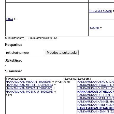
IRESA MURJAANI
TARA
✝
~
ROOKE
✝
Sukusiitosaste: 0 Sukukatokerroin: 0.964
Koeparitus
Jälkeläiset
Sisarukset
Täyssisarukset
Sama isä
Sama emä
HANKAMUKAN MISKA N (50265/05)
✝
PrA
IfA
0 kpl
HANKAMUKAN OSKU U (270
HANKAMUKAN MOSSE U (50267/05)
✝
HANKAMUKAN OSWALD U (2
HANKAMUKAN MESKA U (50268/05)
✝
HANKAMUKAN OLIVER U (27
HANKAMUKAN MOSKU U (50269/05)
✝
HANKAMUKAN OTHELLO U 
4 kpl
HANKAMUKAN OFELIA N (27
HANKAMUKAN OTTILIA N (2
HANKAMUKAN HANNEN HAAV
HANKAMUKAN HEIDI N (322
HANKAMUKAN HETAN HILLA
HANKAMUKAN HENNI N (322