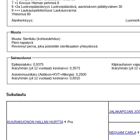
7 +1 Kovuus Hieman pehmeä 8
8 +2a Luoksepäästävyys Luoksepäästävä, aavistuksen pidättyväinen 30
9 +++ Laukauspelottomuus Laukausvarma
Yhteensä 80
Ääniherkkyys:
Luonne/k
Muuta
Muuta: Steriloitu (kohtutulehdus)
Pieni napatyrä
Revennyt perna, joka poistettiin sterilisaation yhteydessä
Sairausluvut
Epilepsialuku: 0,9375
Kilpirauhasen vaja
Ikäryhmän (yli 12 vuotiaat) keskiarvo: 0,3573
Ikäryhmän (yli 12 
Autoimmuuniluku (Addison+KVT+Allergia): 0,2500
Ikäryhmän (yli 12 vuotiaat) keskiarvo: 0,6010
Sukutaulu
JALAKAPOJAN JO
KUURAKUONON HALLAN HURTTA
✝
Pra
NEQUAM CARLA