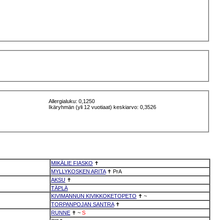
Allergialuku: 0,1250
Ikäryhmän (yli 12 vuotiaat) keskiarvo: 0,3526
MIKÄLIE FIASKO
✝
MYLLYKOSKEN ARITA
✝
PrA
AKSU
✝
TÄPLÄ
KIVIMANNUN KIVIKKOKETOPETO
✝
~
TORPANPOJAN SANTRA
✝
RUNNE
✝
~
S